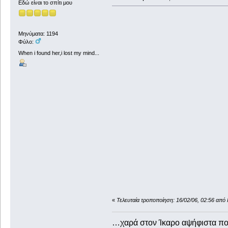
Εδώ είναι το σπίτι μου
Μηνύματα: 1194
Φύλο:
When i found her,i lost my mind...
«
Τελευταία τροποποίηση: 16/02/06, 02:56 από 
…χαρά στον Ίκαρο αψήφιστα 