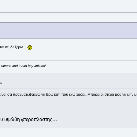
νε κτ, δε ξερω...
attoos and a bad boy attitude!.....
 »
ναι οτι πραγματι,ψαχνω να βρω κατι που εχω χασει...Μπορει οι στιχοι μου να μην μιλα
που υψώθη φτεροπλάστης…