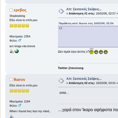
Απ: Σκοτεινές Σκέψεις...
ερεβος
«
Απάντηση #1 στις:
16/02/06, 02:57 »
Shadowking
Εδώ είναι το σπίτι μου
Παράθεση από: Ikaros στις 16/02/06, 02:54
Μηνύματα: 2354
Φύλο:
ars longa vita brevis
Δεν ειμαι εγω αυτος ε?
Twitter @mcrosog
Απ: Σκοτεινές Σκέψεις...
Ikaros
«
Απάντηση #2 στις:
16/02/06, 03:01 »
Εδώ είναι το σπίτι μου
εισαι...
Μηνύματα: 1194
Φύλο:
…χαρά στον Ίκαρο αψήφιστα 
When i found her,i lost my mind...