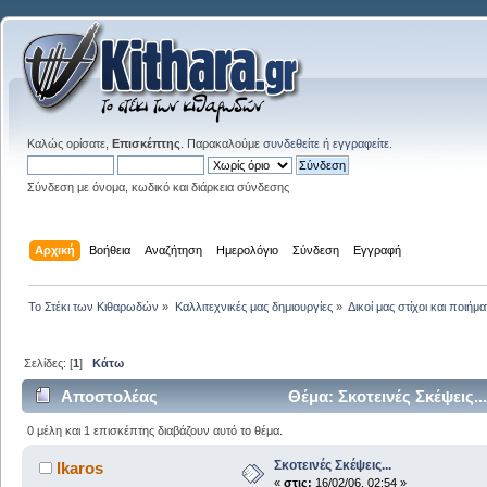
Καλώς ορίσατε,
Επισκέπτης
. Παρακαλούμε
συνδεθείτε
ή
εγγραφείτε
.
Σύνδεση με όνομα, κωδικό και διάρκεια σύνδεσης
Αρχική
Βοήθεια
Αναζήτηση
Ημερολόγιο
Σύνδεση
Εγγραφή
Το Στέκι των Κιθαρωδών
»
Καλλιτεχνικές μας δημιουργίες
»
Δικοί μας στίχοι και ποιήμα
Σελίδες: [
1
]
Κάτω
Αποστολέας
Θέμα: Σκοτεινές Σκέψεις.
0 μέλη και 1 επισκέπτης διαβάζουν αυτό το θέμα.
Σκοτεινές Σκέψεις...
Ikaros
«
στις:
16/02/06, 02:54 »