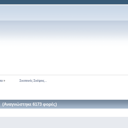
τα
»
               Σκοτεινές Σκέψεις...
.. (Αναγνώστηκε 6173 φορές)