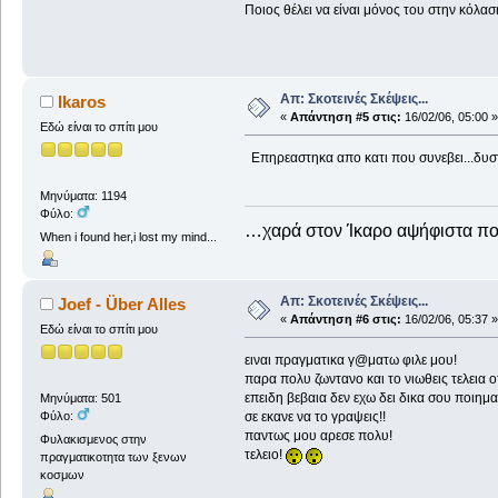
Ποιος θέλει να είναι μόνος του στην κόλασ
Απ: Σκοτεινές Σκέψεις...
Ikaros
«
Απάντηση #5 στις:
16/02/06, 05:00 »
Εδώ είναι το σπίτι μου
Επηρεαστηκα απο κατι που συνεβει...δυστυ
Μηνύματα: 1194
Φύλο:
…χαρά στον Ίκαρο αψήφιστα 
When i found her,i lost my mind...
Απ: Σκοτεινές Σκέψεις...
Joef - Über Alles
«
Απάντηση #6 στις:
16/02/06, 05:37 »
Εδώ είναι το σπίτι μου
ειναι πραγματικα γ@ματω φιλε μου!
παρα πολυ ζωντανο και το νιωθεις τελεια ο
επειδη βεβαια δεν εχω δει δικα σου ποιηματ
Μηνύματα: 501
Φύλο:
σε εκανε να το γραψεις!!
παντως μου αρεσε πολυ!
Φυλακισμενος στην
τελειο!
πραγματικοτητα των ξενων
κοσμων