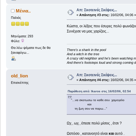
Απ: Σκοτεινές Σκέψεις...
Μένια..
«
Απάντηση #3 στις:
16/02/06, 04:06 »
Παλιός
Κώστα, οι λέξεις που έσυρες πολύ φωνάζου
Συνέχισε να μας χαρίζεις...
Μηνύματα: 293
Φύλο:
Θα λέω ψέματα πως δε θα
There's a shark in the pool
ξαναφύγω...
And a witch in the tree
A crazy old neighbor and he's been watching 
And there's footsteps loud and strong coming d
Απ: Σκοτεινές Σκέψεις...
old_lion
«
Απάντηση #4 στις:
16/02/06, 04:35 »
Επισκέπτης
Παράθεση από: Ikaros στις 16/02/06, 02:54
"...να σκοτωσω το καθε σου χαμογελο
και
τη ζωη σου να παρω..."
Ωχ , ωχ , έπεσε πολύ μίσος , έτσι ?
Ωστόσο , κατανοητό είναι
και
αυτό .