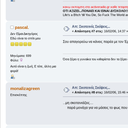
κανω εκπομπη στο activeradio.gr καθε τεταρτη
ΟΤΙ ΑΞΙΖΕΙ...ΠΟΝΑΕΙ ΚΑΙ ΕΙΝΑΙ ΔΥΣΚΟΛΟ!!
Life's a B!tch 'till You Die, So Fuck The World a
Απ: Σκοτεινές Σκέψεις...
pascal.
«
Απάντηση #7 στις:
16/02/06, 14:37 »
Δεν Είμαι Δικηγόρος
Εδώ είναι το σπίτι μου
Σου απαγορεύω να κάνεις παρέα με τον Έρεβ
Μηνύματα: 699
Όσα ξέρει η γυναίκα του κιθαρίστα δεν τα ξέρει
Φύλο:
Αυτό είναι η ζωή; Ε τότε, άλλη μια
φορά!
Απ: Σκοτεινές Σκέψεις...
monalizagreen
«
Απάντηση #8 στις:
16/02/06, 15:46 »
Επισκέπτης
...μη σκοτεινιάζεις....
παρά μονάχα για να μάσεις το φως που έχε