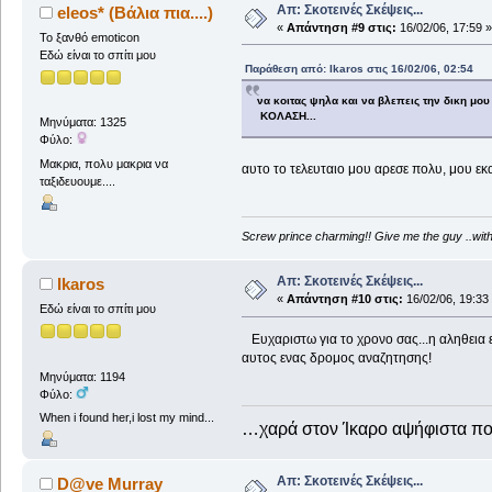
Απ: Σκοτεινές Σκέψεις...
eleos* (Βάλια πια....)
«
Απάντηση #9 στις:
16/02/06, 17:59 »
Το ξανθό emoticon
Εδώ είναι το σπίτι μου
Παράθεση από: Ikaros στις 16/02/06, 02:54
να κοιτας ψηλα και να βλεπεις την δικη μου
ΚΟΛΑΣΗ...
Μηνύματα: 1325
Φύλο:
Μακρια, πολυ μακρια να
αυτο το τελευταιο μου αρεσε πολυ, μου εκα
ταξιδευουμε....
Screw prince charming!! Give me the guy ..with t
Απ: Σκοτεινές Σκέψεις...
Ikaros
«
Απάντηση #10 στις:
16/02/06, 19:33
Εδώ είναι το σπίτι μου
Ευχαριστω για το χρονο σας...η αληθεια ει
αυτος ενας δρομος αναζητησης!
Μηνύματα: 1194
Φύλο:
When i found her,i lost my mind...
…χαρά στον Ίκαρο αψήφιστα 
Απ: Σκοτεινές Σκέψεις...
D@ve Murray