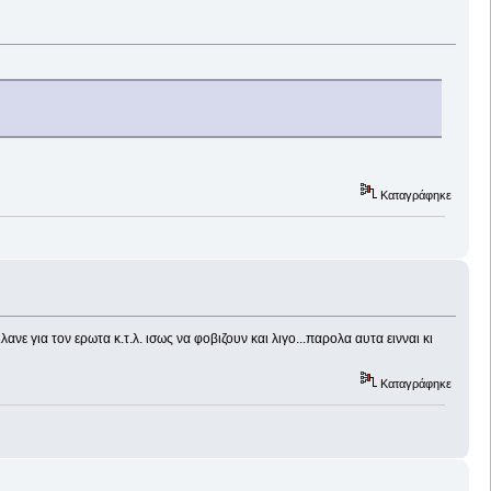
Καταγράφηκε
νε για τον ερωτα κ.τ.λ. ισως να φοβιζουν και λιγο...παρολα αυτα εινναι κι
Καταγράφηκε