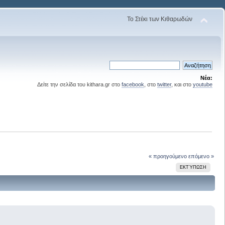
Το Στέκι των Κιθαρωδών
Νέα:
Δείτε την σελίδα του kithara.gr στο
facebook
, στο
twitter
, και στο
youtube
« προηγούμενο
επόμενο »
ΕΚΤΎΠΩΣΗ