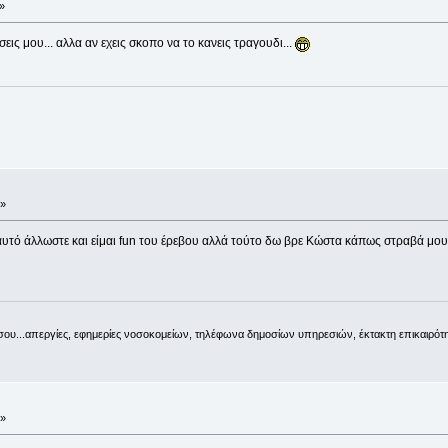
»
σεις μου... αλλα αν εχεις σκοπο να το κανεις τραγουδι...
 »
ι αυτό άλλωστε και είμαι fun του έρεβου αλλά τούτο δω βρε Κώστα κάπως στραβά μου
 σου...απεργίες, εφημερίες νοσοκομείων, τηλέφωνα δημοσίων υπηρεσιών, έκτακτη επικαιρότη
 »