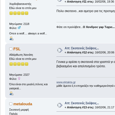
«
Απάντηση #11 στις:
16/02/06, 19:36 
Χορδοβασανιστής
Εδώ είναι το σπίτι μου
Πολυ σκοτεινο...και αμετρο για τις προτιμη
Μηνύματα: 2118
Φάτε οτι προλάβετε...
Ο Χονδροc γaρ Τaχυc...
Φύλο:
Once a wolf.... always a wolf...
Απ: Σκοτεινές Σκέψεις...
FSL
«
Απάντηση #12 στις:
16/02/06, 20:06
Αδιόρθωτη Xιονάτη
Εδώ είναι το σπίτι μου
Γενικα μ αρέσει η σκοτεινιά στα γραπτά γ
βεβιασμένο και απελπισμένο τρόπο.
Μηνύματα: 2327
Φύλο:
www.ektakta.gr
Όλα είναι στο μυαλό,πόνος και
μάθε άμεσα ό,τι επηρεάζει την καθημερινότητά
γιατρειά...
Απ: Σκοτεινές Σκέψεις...
metalouda
«
Απάντηση #13 στις:
16/02/06, 21:17
Σκοτεινή μορφή
Παλιός