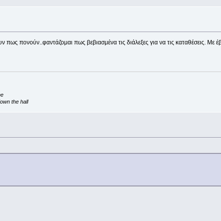
ν πως πονούν..φαντάζομαι πως βεβιασμένα τις διάλεξες για να τις καταθέσεις. Με έ
me
own the hall