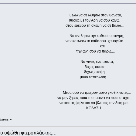
θελω να σε ωθησω στον θανατο,
θυσιες με τον Αδη να σου κανω,
στου ερεβου τη σκεψη να σε βαλω...
Να αντλησω την καθε σου στιγμη,
να σκοτωσω το καθε σου χαμογελο
και
την ζωη σου να παρω....
Να γινεις ενα τιποτα,
διχως ουσια
διχως σκεψη
μονο ταπεινωση...
Μεσα σου να τρεχουν μονο γκοθικ νοτες...
να μην ξερεις ποια τι σημαινει να εισαι σταχτη,
να κοιτας ψηλα και να βλεπεις την δικη μου
ΚΟΛΑΣΗ...
Ikaros
»
που υψώθη φτεροπλάστης…