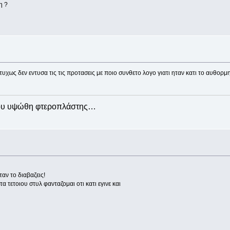
η ?
χως δεν εντυσα τις τις προτασεις με ποιο συνθετο λογο γιατι ηταν κατι το αυθορμη
που υψώθη φτεροπλάστης…
ταν το διαβαζεις!
α τετοιου στυλ φανταζομαι οτι κατι εγινε και