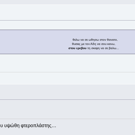
θελω να σε ωθησω στον θανατο,
θυσιες με τον Αδη να σου κανω,
στου ερεβου
τη σκεψη να σε βαλω...
που υψώθη φτεροπλάστης…