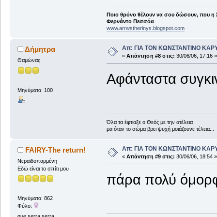
Ποιο θρόνο θέλουν να σου δώσουν, που η 
Φερνάντο Πεσσόα
www.arrwstherinys.blogspot.com
Απ: ΓΙΑ ΤΟΝ ΚΩΝΣΤΑΝΤΙΝΟ ΚΑΡΥΩΤ
Δήμητρα
«
Απάντηση #8 στις:
30/06/06, 17:16 »
Θαμώνας
Αφάνταστα συγκιν
Μηνύματα: 100
Όλα τα έφτιαξε ο Θεός με την ατέλεια
μα όταν το σώμα βρει ψυχή μοιάζουνε τέλεια...
Απ: ΓΙΑ ΤΟΝ ΚΩΝΣΤΑΝΤΙΝΟ ΚΑΡΥΩΤ
FAIRY-The return!
«
Απάντηση #9 στις:
30/06/06, 18:54 »
Νεραϊδοπαρμένη
Εδώ είναι το σπίτι μου
πάρα πολύ όμορφ
Μηνύματα: 862
Φύλο:
que serra serra.