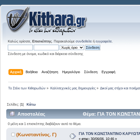
Καλώς ορίσατε,
Επισκέπτης
. Παρακαλούμε
συνδεθείτε
ή
εγγραφείτε
.
Σύνδεση με όνομα, κωδικό και διάρκεια σύνδεσης
Αρχική
Βοήθεια
Αναζήτηση
Ημερολόγιο
Σύνδεση
Εγγραφή
Το Στέκι των Κιθαρωδών
»
Καλλιτεχνικές μας δημιουργίες
»
Δικοί μας στίχοι και ποιήμα
Σελίδες: [
1
]
Κάτω
Αποστολέας
Θέμα: ΓΙΑ ΤΟΝ ΚΩΝΣΤΑΝΤΙ
0 μέλη και 1 επισκέπτης διαβάζουν αυτό το θέμα.
ΓΙΑ ΤΟΝ ΚΩΝΣΤΑΝΤΙΝΟ ΚΑΡΥΩΤΑΚΗ.
(Κωνσταντίνος. Γ)
«
στις:
30/06/06, 10:46 »