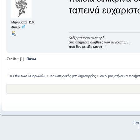
ταπεινά ευχαριστ
Μηνύματα: 116
Φύλο:
Κι έζησα τόσο σιωπηλά...
στις εφήμερες αλήθειες των ανθρώπων...
που δεν με είδε κανείς...!
Σελίδες: [
1
]
Πάνω
Το Στέκι των Κιθαρωδών
»
Καλλιτεχνικές μας δημιουργίες
»
Δικοί μας στίχοι και ποιήμα
SMF
T