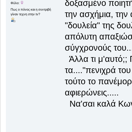
δοξασμένο ποιητή
Φύλο:
Πως ο πόνος και η συντριβή
την ασχήμια, την
γίναν τεχνη στην tv?
"δουλεία" της δου
απόλυτη απαξιώσ
σύγχρονούς του..
Άλλα τι μ'αυτό;;
τα...."πενιχρά το
τούτο το πανέμορ
αφιερώνεις.....
Να'σαι καλά Κωνσ
Ευχαρι