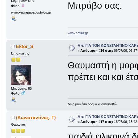
Μηνύματα: 618
Μπράβο σας.
Φύλο:
www.vagiapapapostolou.gr
www.amilla.gr
Απ: ΓΙΑ ΤΟΝ ΚΩΝΣΤΑΝΤΙΝΟ ΚΑΡΥΩΤ
Ektor_S
«
Απάντηση #16 στις:
06/07/06, 05:37
Επισκέπτης
Θαυμαστή η μορφή
πρέπει και και έ
Μηνύματα: 85
Φύλο:
Δως μου ένα όραμα ν' αντισταθώ
Απ: ΓΙΑ ΤΟΝ ΚΩΝΣΤΑΝΤΙΝΟ ΚΑΡΥΩΤ
(Κωνσταντίνος. Γ)
«
Απάντηση #17 στις:
18/07/06, 13:42
Θαμώνας
παιδιά ειλικρινά 