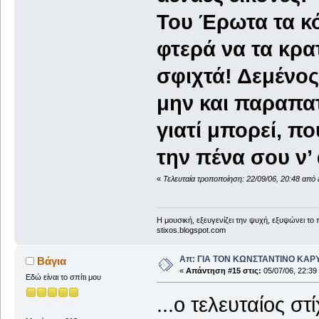
Του Έρωτα τα κ
φτερά να τα κρα
σφιχτά! Δεμένος
μην και παραπα
γιατί μπορεί, πο
την πένα σου ν
«
Τελευταία τροποποίηση: 22/09/06, 20:48 από
Η μουσική, εξευγενίζει την ψυχή, εξυψώνει το
stixos.blogspot.com
Απ: ΓΙΑ ΤΟΝ ΚΩΝΣΤΑΝΤΙΝΟ ΚΑΡΥΩΤ
Bάγια
«
Απάντηση #15 στις:
05/07/06, 22:39
Εδώ είναι το σπίτι μου
...ο τελευταίος στί