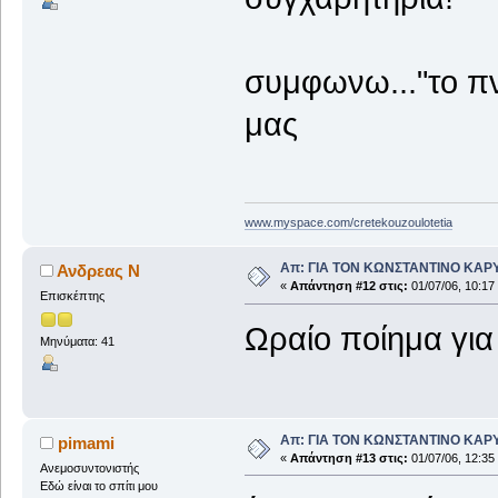
συμφωνω..."το πν
μας
www.myspace.com/cretekouzoulotetia
Απ: ΓΙΑ ΤΟΝ ΚΩΝΣΤΑΝΤΙΝΟ ΚΑΡΥΩΤ
Ανδρεας Ν
«
Απάντηση #12 στις:
01/07/06, 10:17
Επισκέπτης
Ωραίο ποίημα για
Μηνύματα: 41
Απ: ΓΙΑ ΤΟΝ ΚΩΝΣΤΑΝΤΙΝΟ ΚΑΡΥΩΤ
pimami
«
Απάντηση #13 στις:
01/07/06, 12:35
Ανεμοσυντονιστής
Εδώ είναι το σπίτι μου