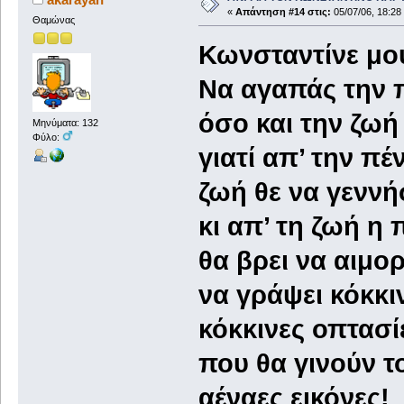
«
Απάντηση #14 στις:
05/07/06, 18:28
Θαμώνας
Κωνσταντίνε μου… 
Να αγαπάς την 
όσο και την ζωή
Μηνύματα: 132
Φύλο:
γιατί απ’ την πέ
ζωή θε να γεννή
κι απ’ τη ζωή η
θα βρει να αιμο
να γράψει κόκκιν
κόκκινες οπτασί
που θα γινούν 
αέναες εικόνες!