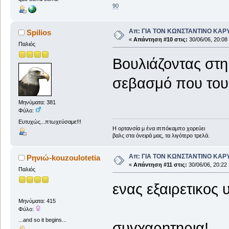
90
Απ: ΓΙΑ ΤΟΝ ΚΩΝΣΤΑΝΤΙΝΟ ΚΑΡΥΩΤ
Spilios
«
Απάντηση #10 στις:
30/06/06, 20:08
Παλιός
Βουλιάζοντας στη
σεβασμό που του 
Μηνύματα: 381
Φύλο:
Ευτυχώς...πτωχεύσαμε!!!
Η ορτανσία μ ένα ιππόκαμπο χορεύει
βαλς στα όνειρά μας, τα λιγότερο τρελά.
Απ: ΓΙΑ ΤΟΝ ΚΩΝΣΤΑΝΤΙΝΟ ΚΑΡΥΩΤ
Ρηνιώ-kouzoulotetia
«
Απάντηση #11 στις:
30/06/06, 20:22 
Παλιός
ενας εξαιρετικος
Μηνύματα: 415
Φύλο:
...and so it begins...
συγχαρητηρια!