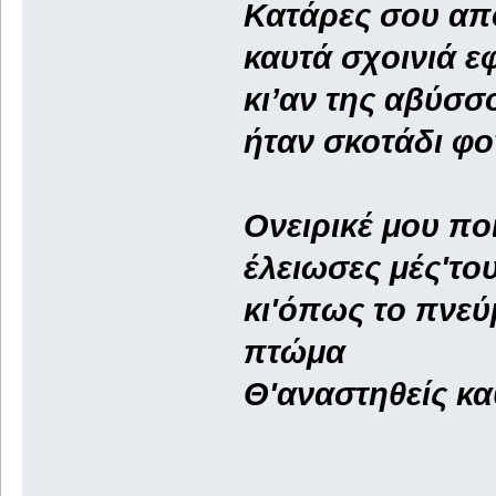
Κατάρες σου από
καυτά σχοινιά ε
κι’αν της αβύσσ
ήταν σκοτάδι φο
Ονειρικέ μου πο
έλειωσες μές'το
κι'όπως το πνεύ
πτώμα
Θ'αναστηθείς κα