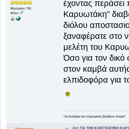
έχοντας περάσει 
Μηνύματα: 781
Καρυωτάκη" διαβά
Φύλο:
διόλου αποστασιο
ξαναφέρατε στο ν
μελέτη του Καρυω
Όσο για τον δικό 
στον καμβά αυτής 
ελπιδοφόρα για τ
"τα ελατήρια του στρώματος βουίζουν όνειρα"
Απ: ΓΙΑ ΤΟΝ ΚΩΝΣΤΑΝΤΙΝΟ ΚΑΡΥΩΤ
akarayan