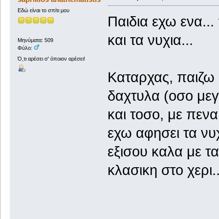
Εδώ είναι το σπίτι μου
Παιδια εχω ενα...
και τα νυχια...
Μηνύματα: 509
Φύλο:
Ό,τι αρέσει σ' όποιον αρέσει!
Καταρχας, παιζω 
δαχτυλα (οσο μεγ
και τοσο, με πενα
εχω αφησει τα νυ
εξισου καλα με τ
κλασικη στο χερι.