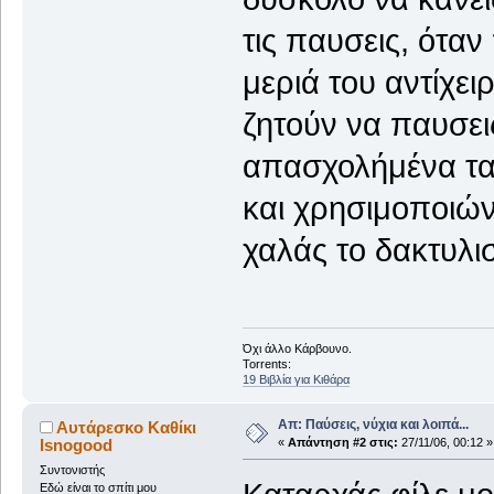
τις παυσεις, όταν
μεριά του αντίχε
ζητούν να παυσει
απασχολήμένα τα
και χρησιμοποιών
χαλάς το δακτυλι
Όχι άλλο Κάρβουνο.
Torrents:
19 Βιβλία για Κιθάρα
Απ: Παύσεις, νύχια και λοιπά...
Αυτάρεσκο Καθίκι
Isnogood
«
Απάντηση #2 στις:
27/11/06, 00:12 »
Συντονιστής
Εδώ είναι το σπίτι μου