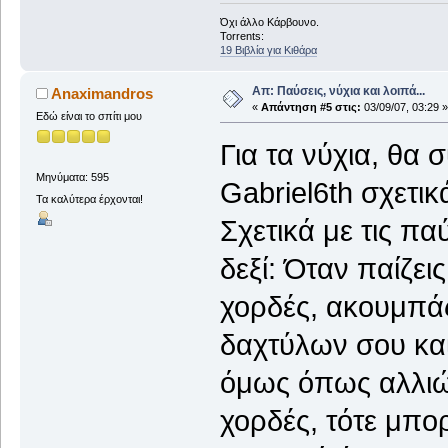
Όχι άλλο Κάρβουνο.
Torrents:
19 Βιβλία για Κιθάρα
Απ: Παύσεις, νύχια και λοιπά...
Anaximandros
«
Απάντηση #5 στις:
03/09/07, 03:29 »
Εδώ είναι το σπίτι μου
Για τα νύχια, θα
Μηνύματα: 595
Gabriel6th σχετικ
Τα καλύτερα έρχονται!
Σχετικά με τις πα
δεξί: Όταν παίζει
χορδές, ακουμπάς 
δαχτύλων σου και
όμως όπως αλλιώς
χορδές, τότε μπο