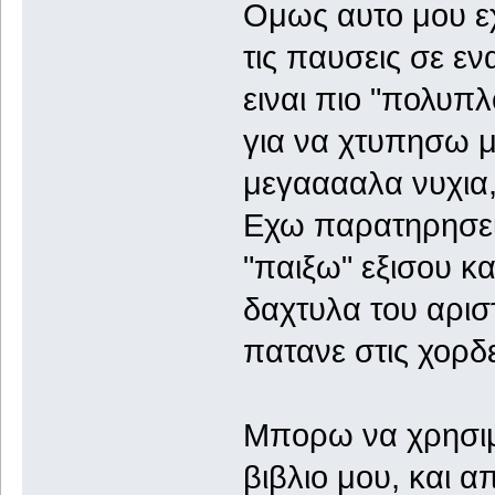
Ομως αυτο μου ε
τις παυσεις σε εν
ειναι πιο "πολυπλ
για να χτυπησω μ
μεγααααλα νυχια,
Εχω παρατηρησει
"παιξω" εξισου κ
δαχτυλα του αρισ
πατανε στις χορδε
Μπορω να χρησιμ
βιβλιο μου, και απ