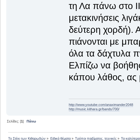
τη Λα πάνω στο Ι
μετακινήσεις λιγάκ
δεύτερη χορδή). 
πιάνονται με μπα
όλα τα δάχτυλα πν
Ελπίζω να βοήθησ
κάπου λάθος, ας
http://www.youtube.com/anaximander2048
http://music.kithara.gr/bands/700/
Σελίδες: [
1
]
Πάνω
Το Στέκι των Κιθαρωδών
»
Ειδικά θέματα
»
Τρόποι παιξίματος, τεχνικές
»
Τα καλύτερα.