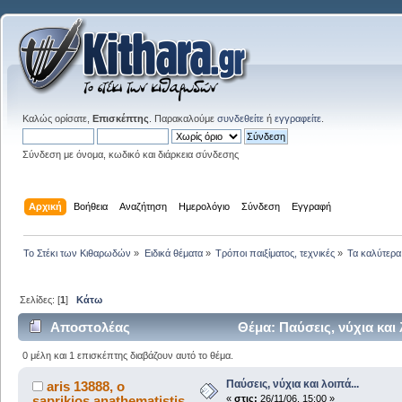
Καλώς ορίσατε,
Επισκέπτης
. Παρακαλούμε
συνδεθείτε
ή
εγγραφείτε
.
Σύνδεση με όνομα, κωδικό και διάρκεια σύνδεσης
Αρχική
Βοήθεια
Αναζήτηση
Ημερολόγιο
Σύνδεση
Εγγραφή
Το Στέκι των Κιθαρωδών
»
Ειδικά θέματα
»
Τρόποι παιξίματος, τεχνικές
»
Τα καλύτερα.
Σελίδες: [
1
]
Κάτω
Αποστολέας
Θέμα: Παύσεις, νύχια και
0 μέλη και 1 επισκέπτης διαβάζουν αυτό το θέμα.
Παύσεις, νύχια και λοιπά...
aris 13888, ο
saprikios anathematistis
«
στις:
26/11/06, 15:00 »