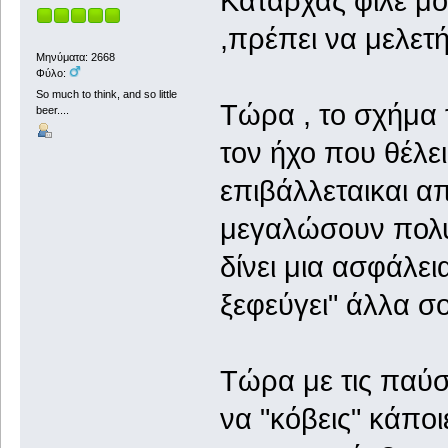
Καταρχάς φίλε μου
,πρέπει να μελετή
Μηνύματα: 2668
Φύλο:
So much to think, and so little
Τώρα , το σχήμα 
beer....
τον ήχο που θέλει
επιβάλλεταικαι απ
μεγαλώσουν πολύ.
δίνει μια ασφάλεια
ξεφεύγει" άλλα σο
Τώρα με τις παύσ
να "κόβεις" κάπο