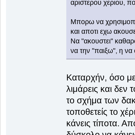
αριστερου χεριου, π
Μπορω να χρησιμοποι
και αποτι εχω ακουσει
Να "ακουστει" καθαρ
να την "παιξω", η να
Καταρχήν, όσο μεγ
λιμάρεις και δεν 
το σχήμα των δακ
τοποθετείς το χέρ
κάνεις τίποτα. Απ
δύσκολο να κάνει