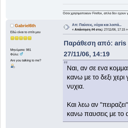
______________________________________
Οσοι χρησιμοποιουν Firefox, απλα δεν εχουν γ
Απ: Παύσεις, νύχια και λοιπά...
Gabriel6th
«
Απάντηση #4 στις:
27/11/06, 17:15 »
Εδώ είναι το σπίτι μου
Παράθεση από: aris 1
Μηνύματα: 981
27/11/06, 14:19
Φύλο:
Are you talking to me?
Nαι, αν σε ενα κομμα
κανω με το δεξι χερι 
νυχια.
Και λεω αν "πειραζει
κανω παυσεις με το α