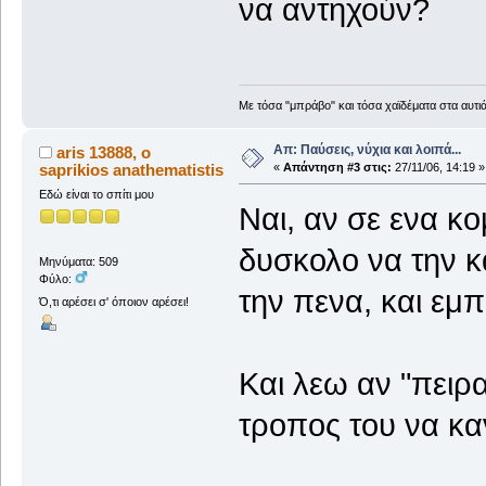
να αντηχούν?
Με τόσα "μπράβο" και τόσα χαϊδέματα στα αυτιά
Απ: Παύσεις, νύχια και λοιπά...
aris 13888, ο
saprikios anathematistis
«
Απάντηση #3 στις:
27/11/06, 14:19 »
Εδώ είναι το σπίτι μου
Nαι, αν σε ενα κο
δυσκολο να την κα
Μηνύματα: 509
Φύλο:
την πενα, και εμπ
Ό,τι αρέσει σ' όποιον αρέσει!
Και λεω αν "πειρα
τροπος του να κα