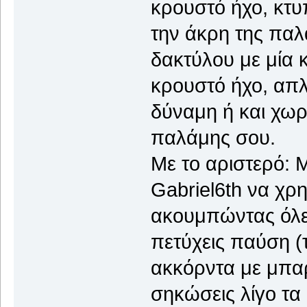
κρουστό ήχο, κτυ
την άκρη της παλ
δακτύλου με μία 
κρουστό ήχο, απλ
δύναμη ή και χωρ
παλάμης σου.
Με το αριστερό: 
Gabriel6th να χρ
ακουμπώντας όλες 
πετύχεις παύση (
ακκόρντα με μπαρρ
σηκώσεις λίγο τα 