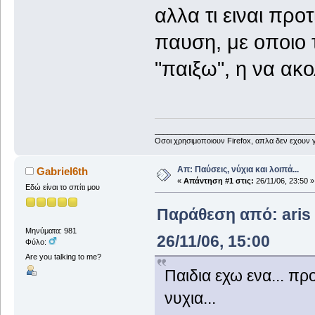
αλλα τι ειναι προ
παυση, με οποιο 
"παιξω", η να ακο
______________________________________
Οσοι χρησιμοποιουν Firefox, απλα δεν εχουν γ
Απ: Παύσεις, νύχια και λοιπά...
Gabriel6th
«
Απάντηση #1 στις:
26/11/06, 23:50 »
Εδώ είναι το σπίτι μου
Παράθεση από: aris 1
Μηνύματα: 981
26/11/06, 15:00
Φύλο:
Are you talking to me?
Παιδια εχω ενα... πρ
νυχια...