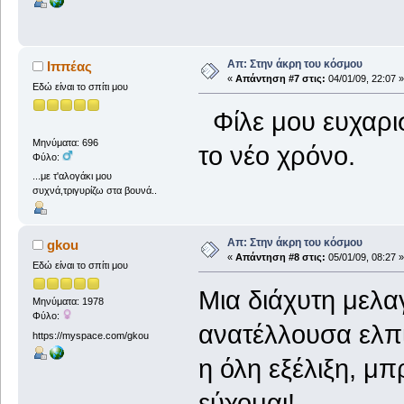
Απ: Στην άκρη του κόσμου
Ιππέας
«
Απάντηση #7 στις:
04/01/09, 22:07 »
Εδώ είναι το σπίτι μου
Φίλε μου ευχαρισ
Μηνύματα: 696
το νέο χρόνο.
Φύλο:
...με τ'αλογάκι μου
συχνά,τριγυρίζω στα βουνά..
Απ: Στην άκρη του κόσμου
gkou
«
Απάντηση #8 στις:
05/01/09, 08:27 »
Εδώ είναι το σπίτι μου
Μια διάχυτη μελα
Μηνύματα: 1978
Φύλο:
ανατέλλουσα ελπί
https://myspace.com/gkou
η όλη εξέλιξη, μ
εύχομαι!