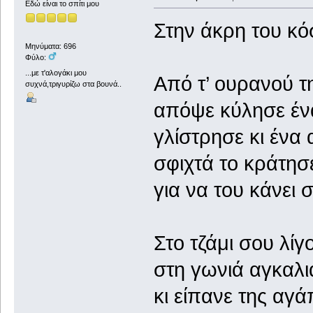
Εδώ είναι το σπίτι μου
Στην άκρη του κ
Μηνύματα: 696
Φύλο:
...με τ'αλογάκι μου
Από τ’ ουρανού τ
συχνά,τριγυρίζω στα βουνά..
απόψε κύλησε έν
γλίστρησε κι ένα 
σφιχτά το κράτησε
για να του κάνει 
Στο τζάμι σου λί
στη γωνιά αγκαλ
κι είπανε της αγά