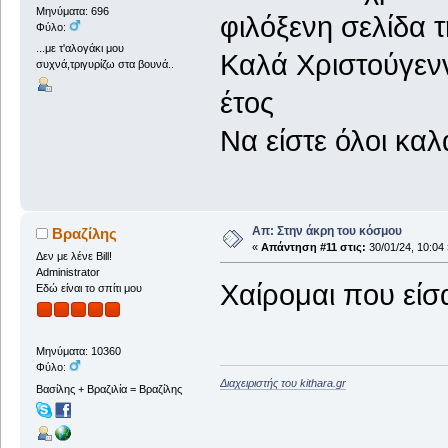
Μηνύματα: 696
φιλόξενη σελίδα 
Φύλο:
...με τ'αλογάκι μου
Καλά Χριστούγενν
συχνά,τριγυρίζω στα βουνά..
έτος
Να είστε όλοι καλ
Απ: Στην άκρη του κόσμου
Βραζίλης
«
Απάντηση #11 στις:
30/01/24, 10:04 
Δεν με λένε Bill!
Administrator
Χαίρομαι που είσ
Εδώ είναι το σπίτι μου
Μηνύματα: 10360
Φύλο:
Διαχειριστής του kithara.gr
Βασίλης + Βραζιλία = Βραζίλης