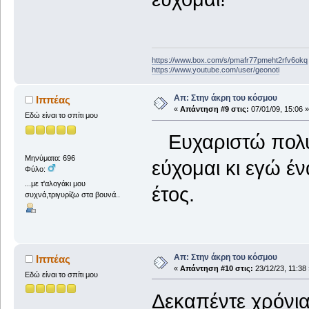
https://www.box.com/s/pmafr77pmeht2rfv6okq
https://www.youtube.com/user/geonoti
Απ: Στην άκρη του κόσμου
Ιππέας
«
Απάντηση #9 στις:
07/01/09, 15:06 »
Εδώ είναι το σπίτι μου
Ευχαριστώ πολύ γ
Μηνύματα: 696
εύχομαι κι εγώ έν
Φύλο:
...με τ'αλογάκι μου
έτος.
συχνά,τριγυρίζω στα βουνά..
Απ: Στην άκρη του κόσμου
Ιππέας
«
Απάντηση #10 στις:
23/12/23, 11:38 
Εδώ είναι το σπίτι μου
Δεκαπέντε χρόνια