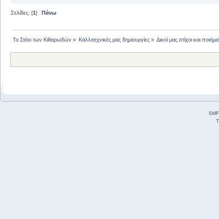
Σελίδες: [
1
]
Πάνω
Το Στέκι των Κιθαρωδών
»
Καλλιτεχνικές μας δημιουργίες
»
Δικοί μας στίχοι και ποιήμα
SMF
T