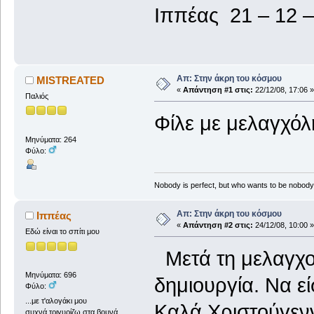
Ιππέας 21 – 12 
Απ: Στην άκρη του κόσμου
MISTREATED
«
Απάντηση #1 στις:
22/12/08, 17:06 »
Παλιός
Φίλε με μελαγχόλ
Μηνύματα: 264
Φύλο:
Nobody is perfect, but who wants to be nobody.
Απ: Στην άκρη του κόσμου
Ιππέας
«
Απάντηση #2 στις:
24/12/08, 10:00 »
Εδώ είναι το σπίτι μου
Μετά τη μελαγχολ
Μηνύματα: 696
δημιουργία. Να εί
Φύλο:
...με τ'αλογάκι μου
Καλά Χριστούγενν
συχνά,τριγυρίζω στα βουνά..