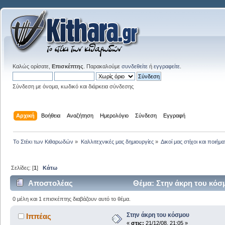
Καλώς ορίσατε,
Επισκέπτης
. Παρακαλούμε
συνδεθείτε
ή
εγγραφείτε
.
Σύνδεση με όνομα, κωδικό και διάρκεια σύνδεσης
Αρχική
Βοήθεια
Αναζήτηση
Ημερολόγιο
Σύνδεση
Εγγραφή
Το Στέκι των Κιθαρωδών
»
Καλλιτεχνικές μας δημιουργίες
»
Δικοί μας στίχοι και ποιήμα
Σελίδες: [
1
]
Κάτω
Αποστολέας
Θέμα: Στην άκρη του κόσ
0 μέλη και 1 επισκέπτης διαβάζουν αυτό το θέμα.
Στην άκρη του κόσμου
Ιππέας
«
στις:
21/12/08, 21:05 »