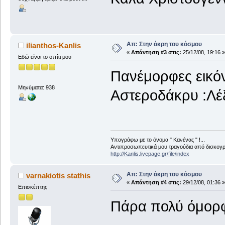
Απ: Στην άκρη του κόσμου
ilianthos-Kanlis
«
Απάντηση #3 στις:
25/12/08, 19:16 »
Εδώ είναι το σπίτι μου
Πανέμορφες εικόνε
Μηνύματα: 938
Αστεροδάκρυ :Λέξ
Υπογράφω με το όνομα " Κανένας " !...
Αντιπροσωπευτικά μου τραγούδια από δισκογρα
http://Kanlis.livepage.gr/file/index
Απ: Στην άκρη του κόσμου
varnakiotis stathis
«
Απάντηση #4 στις:
29/12/08, 01:36 »
Επισκέπτης
Πάρα πολύ όμορφο