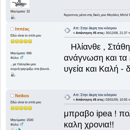
Μηνύματα: 32
Άγρυπνος μέσα στις δικές μου Μεγάλες Μπλέ 
Απ: Στην άκρη του κόσμου
Ιππέας
«
Απάντηση #5 στις:
30/12/08, 21:37 »
Εδώ είναι το σπίτι μου
Ηλίανθε , Στάθη
Μηνύματα: 696
ανάγνωση και τα 
Φύλο:
...με τ'αλογάκι μου
υγεία και Καλή - 
συχνά,τριγυρίζω στα βουνά..
Απ: Στην άκρη του κόσμου
Neikos
«
Απάντηση #6 στις:
03/01/09, 10:55 »
Εδώ είναι το σπίτι μου
μπραβο ipea ! πο
Μηνύματα: 1500
καλη χρονια!!
Φύλο: