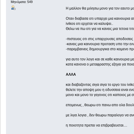
Μηνύματα: 549
Η μαλλον θα μιλησω μονο για τον εαυτο μο
Οταν διαβασα οτι υπαρχει μια καινουρια 
ivikos οτι ερχεται να καλυψει..
Θελω να πω οτι για να κανεις μια τετοια 
-πιστευεις οτι στις υπαρχουσες αποδοσεις
-κανεις μια καινουρια προταση υπο την εν
-παρεμβαινεις δημιουργικα στο κειμενο πρ
για αυτο τον λογο και σε καθε καινουρια
κατα κανονα ο μεταφραστης εξηγει γα ποιον
ΑΛΛΑ
και διαβαζοντας σιγα σιγα το εργο του i
θελετε την αποψη μου η οδυσσεια ειναι εν
μονο και μονο το γεγονος οτι καποιος με σ
επομενως , θεωρω οτι πανω απο ολα δουλει
με λιγα λογια , δεν θεωρω παραλογο να αν
η ποιοτητα πρεπει να επιβραβευεται....