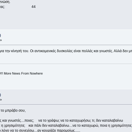
γνώση.
ντα κοιτώντας: 44
)
 »
ια την κίνησή του. Οι αντικειμενικές δυσκολίες είναι πολλές και γνωστές. Αλλά δεν
0!!! More News From Nowhere
)
 »
α το μπράβο σου,
λές και γνωστές....ποιες; να το γράψω; να το καταχωρήσω; τι; δεν καταλαβαίνω
 η χρησιμότητα; και πάλι δεν καταλαβαίνω....να το καταχωρώ, ποια η χρησιμότητα;
δεν έχω λόγο να το συνεχίσω....αν κουράζει παρομοίως......