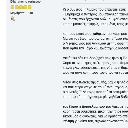
Εδώ είναι το σπίτι μου
Κι ο συνετός Τηλέμαχο του απαντάει έτσι:
Μηνύματα: 1318
«Ευρύμαχε ο πατέρας μου στον Άδη ταξιδε
οι μάντεις που έρχονται εδώ μου φαίνονται
και τις μαντείες αψηφώ, μα η μάνα, τους μ
και τους ρωτά που χάθηκαν του κύρη μου 
Μα για τον ξένο που ρωτάς, στην Τάφο τώρ
ο Μέντης, γιος του Αγχίαλου με την σοφή 
που ορθά την Τάφο κυβερνά την θ
Αυτά του λέει και δεν ξεχνά πως ήταν η Π
Χορό οι μνηστήρες σκέφτηκαν , και τ’ άσμ
κι ενώ γλεντούσαν έπεσε της νύχτας η θα
ώρα να πάνε σπίτι τους τον ύπνο να χορτ
Μέσα στις πλάκες της αυλής, δώμα ψηλό 
κει πάει τώρα να γευτεί του ύπνου την ομ
ο συνετός Τηλέμαχος που τούτα εσκεφτότ
και πίσω κόρη πήγαινε με φλογοβόλα δάδα
του Ώπου η Ευρύκλεια που του Λαέρτη η 
κόρη πιστή οσμίστηκε, μικρή τ
είκοσι βόδια δίνοντας, για να κρατά το σπίτ
ισότιμη γυναίκα του, σχεδόν αρχοντοπούλ