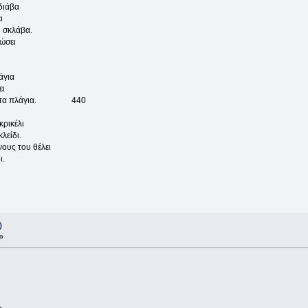
διάβα
ι
υ σκλάβα.
ώσει
άγια
ει
ατιού τα πλάγια. 440
κρικέλι
κλείδι.
νους του θέλει
ι.
)
»