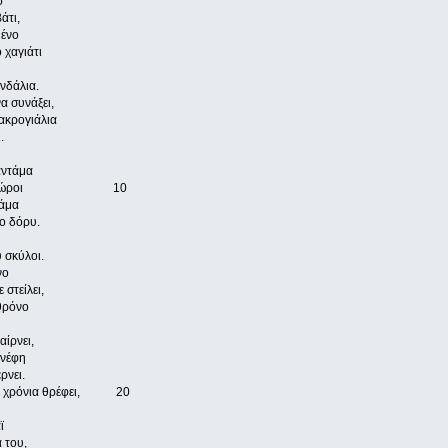
ο
άτι,
μένο
 χαγιάτι
νδάλια.
α συνάξει,
ακρογιάλια
.
αντάμα
ύναξης οι χώροι 10
νάμα
ο δόρυ.
 σκύλοι.
νο
 στείλει,
 θρόνο
ίρνει,
 νέφη
ρνει.
λογα χρόνια θρέφει, 20
ϊ
 του,