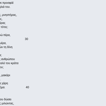
ε προσφάϊ
λιά του.
ς, μνηστήρας,
ς,
οίρας
 τότες:
δώ πέρα,
ει ματαγίνει 30
μέρα,
ών τη δίνη
α;
υς ανθρώπου
υαλό του κράτα
ου;
, μακάρι
.
σε χάρη
έβηκε στο βήμα. 40
του δώσει
ς μιλώντας,