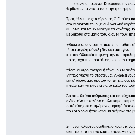
ο ανθρωποφάγος Κύκλωπας τον έκαν
θερίζοντας τα νειάτα του στην τρομερή σπη
Τρεις άλλους είχε ο γέροντας.Ο Ευρύνομο
στο γλενοκόπι το ’ριξε, οι άλλοι δυό αγρότε
θυμόταν και τον έκλαιγε για τα κακά της μ
με δάκρυα στα μάτια του, κι αυτά τους είπε
«Θιακιώτες συντοπίτες μου, που ήρθατε ε
τέτοια μεγάλη σύναξη δεν έχ
απ’ του Οδυσσέα τη φυγή, την αποφράδα 
ποιος τάχα την προκάλεσε, σε ποιών καημ
πέσαν οι γεροντότεροι ή τάχα μου τα νειάτ
Μήπως γυρνά το στράτευμα, γνωρίζει νο
και σ’ όλους μας προτού το πει, μες στο μ
ή θέλει κάτι να μας πει για το καλό του τόπ
Άριστος θα ’ναι άνθρωπος και του εύχομαι
ο Δίας όλα τα καλά να στείλει κύμα –κύμα»
Αυτά είπε, ο κι ο Τηλέμαχος, κρυφή ένοιω
που οι οιωνοί ήταν καλοί, κι αν
Στη μέση ολόρθος στάθηκε, ο κράχτης να 
σκήπτρο στο χέρι να κρατά, στους γέροντε