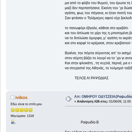
μα από το φόβο του θυμού, του έρωτα τη 
μαζί δεν περπατήσανε. Εκείνη του ’χε δώσε
αγάπη, φως του πήγαινε, κι ήταν πιστή το
Σαν φτάσαν ο Τηλέμαχος αφού είχε ξεκλειδ
το πανωφόρι έβγαλε, κάθισε στο κρεβάτι
και του άπλωσε το χέρι της η μπιστεμένη β
να το διπλώσει όμορφα, μ’ αγάπη το εκράτ
και στο καρφί το κρέμασε, στου κρεβ
Βγαίνει, την πόρτα σύροντας απ’ το ασημί 
στον σύρτη βάζει το λουρί να το ’χει γι αντι
Και στην φλοκάτη , τη νυχτιά, περνά, μα ο 
να στοχαστεί της Αθηνάς, το τολμηρό ταξίδ
ΤΕΛΟΣ Α! ΡΑΨΩΔΙΑΣ
Απ: ΟΜΗΡΟΥ ΟΔΥΣΣΕΙΑ(Ραψωδία
ivikos
«
Απάντηση #26 στις:
01/06/09, 11:05 
Εδώ είναι το σπίτι μου
Μηνύματα: 1318
Ραψωδία Β