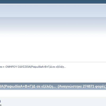
τα
»
ΟΜΗΡΟΥ ΟΔΥΣΣΕΙΑ(ΡαψωδίαΑ+Β+Γ)Δ σε εξέλιξη...
ΡαψωδίαΑ+Β+Γ)Δ σε εξέλιξη... (Αναγνώστηκε 274871 φορές
)
 »