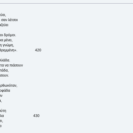
ύει,
 σαν λέτσοι
αζεύει
οι δρόμοι.
α μένει,
τη γνώμη,
αλασσοθρεμμένη». 420
αλλάδα.
ατα να πιάσουν
μπάδα,
άσουν.
ορθωνόταν,
ορφάδα
αν
,
μύτη
ην πήρε δούλα 430
ι,
α