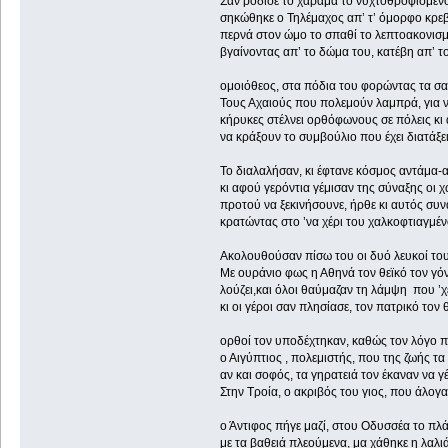
Σαν ρόδισε το χάραμα το νυχτοθροφισμέν
σηκώθηκε ο Τηλέμαχος απ’ τ’ όμορφο κρεβ
περνά στον ώμο το σπαθί το λεπτοακονισ
βγαίνοντας απ’ το δώμα του, κατέβη απ’ το
ομοιόθεος, στα πόδια του φορώντας τα σα
Τους Αχαιούς που πολεμούν λαμπρά, για ν
κήρυκες στέλνει ορθόφωνους σε πόλεις κι 
να κράξουν το συμβούλιο που έχει διατάξει
Το διαλαλήσαν, κι έφτανε κόσμος αντάμα-
κι αφού γερόντια γέμισαν της σ
προτού να ξεκινήσουνε, ήρθε κι αυτός συ
κρατώντας στο ’να χέρι του χαλκοφτιαγμέν
Ακολουθούσαν πίσω του οι δυό λευκοί του
Με ουράνιο φως η Αθηνά τον θεϊκό τον γό
λούζει,και όλοι θαύμαζαν τη λάμψη που ’χε
κι οι γέροι σαν πλησίασε, τον πατρικό τον
ορθοί τον υποδέχτηκαν, καθώς τον λόγο πα
ο Αιγύπτιος , πολεμιστής, που της ζωής τα
αν και σοφός, τα γηρατειά τον έκαναν να γέ
Στην Τροία, ο ακριβός του γιος, που ά
ο Άντιφος πήγε μαζί, στου Οδυσσέα το πλά
με τα βαθειά πλεούμενα, μα χάθηκε η λαλιά