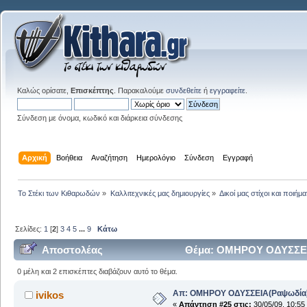
Καλώς ορίσατε,
Επισκέπτης
. Παρακαλούμε
συνδεθείτε
ή
εγγραφείτε
.
Σύνδεση με όνομα, κωδικό και διάρκεια σύνδεσης
Αρχική
Βοήθεια
Αναζήτηση
Ημερολόγιο
Σύνδεση
Εγγραφή
Το Στέκι των Κιθαρωδών
»
Καλλιτεχνικές μας δημιουργίες
»
Δικοί μας στίχοι και ποιήμα
Σελίδες:
1
[
2
]
3
4
5
...
9
Κάτω
Αποστολέας
Θέμα: ΟΜΗΡΟΥ ΟΔΥΣΣΕΙΑ(
0 μέλη και 2 επισκέπτες διαβάζουν αυτό το θέμα.
Απ: ΟΜΗΡΟΥ ΟΔΥΣΣΕΙΑ(Ραψωδία
ivikos
«
Απάντηση #25 στις:
30/05/09, 10:55