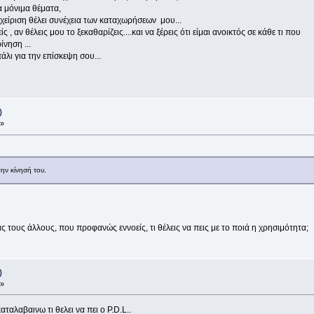
τα μόνιμα θέματα,
ιαχείριση θέλει συνέχεια των καταχωρήσεων μου...
ς , αν θέλεις μου το ξεκαθαρίζεις....και να ξέρεις ότι είμαι ανοικτός σε κάθε τι που
ίνηση ...
άλι για την επίσκεψη σου...
)
 »
ην κίνησή του.
ς τους άλλους, που προφανώς εννοείς, τι θέλεις να πεις με το ποιά η χρησιμότητα;
)
 »
αλαβαινω τι θελει να πει ο P.D.L..