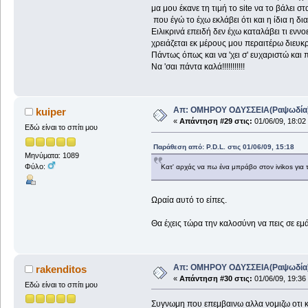
μα μου έκανε τη τιμή το site να το βάλει σ
που έγώ το έχω εκλάβει ότι και η ίδια η δ
Ειλικρινά επειδή δεν έχω καταλάβει τι εννοεί
χρειάζεται εκ μέρους μου περαιτέρω διευκρ
Πάντως όπως και να 'χει σ' ευχαριστώ και π
Να 'σαι πάντα καλά!!!!!!!!!!!
Απ: ΟΜΗΡΟΥ ΟΔΥΣΣΕΙΑ(Ραψωδία
kuiper
«
Απάντηση #29 στις:
01/06/09, 18:02
Εδώ είναι το σπίτι μου
Παράθεση από: P.D.L. στις 01/06/09, 15:18
Μηνύματα: 1089
Φύλο:
Κατ' αρχάς να πω ένα μπράβο στον ivikos για τ
Ωραία αυτό το είπες.
Θα έχεις τώρα την καλοσύνη να πεις σε εμά
Απ: ΟΜΗΡΟΥ ΟΔΥΣΣΕΙΑ(Ραψωδία
rakenditos
«
Απάντηση #30 στις:
01/06/09, 19:36
Εδώ είναι το σπίτι μου
Συγνωμη που επεμβαινω αλλα νομιζω οτι κατ