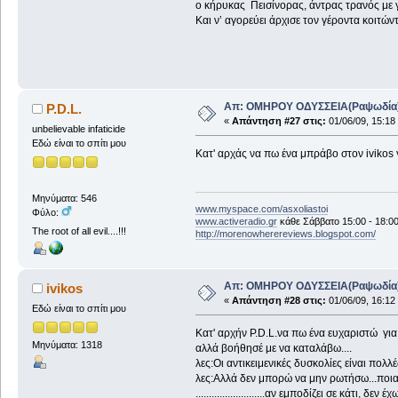
ο κήρυκας Πεισίνορας, άντρας τρανός με 
Και ν’ αγορεύει άρχισε τον γέρο
Απ: ΟΜΗΡΟΥ ΟΔΥΣΣΕΙΑ(Ραψωδία
P.D.L.
«
Απάντηση #27 στις:
01/06/09, 15:18
unbelievable infaticide
Εδώ είναι το σπίτι μου
Κατ' αρχάς να πω ένα μπράβο στον ivikos γ
Μηνύματα: 546
www.myspace.com/asxoliastoi
Φύλο:
www.activeradio.gr
κάθε Σάββατο 15:00 - 18:0
The root of all evil....!!!
http://morenowherereviews.blogspot.com/
Απ: ΟΜΗΡΟΥ ΟΔΥΣΣΕΙΑ(Ραψωδία
ivikos
«
Απάντηση #28 στις:
01/06/09, 16:12
Εδώ είναι το σπίτι μου
Κατ' αρχήν P.D.L.να πω ένα ευχαριστώ γι
Μηνύματα: 1318
αλλά βοήθησέ με να καταλάβω....
λες:Οι αντικειμενικές δυσκολίες είναι πολ
λες:Αλλά δεν μπορώ να μην ρωτήσω...ποια
..........................αν εμποδίζει σε κάτι, 