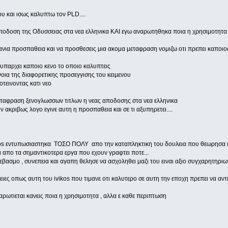
υ και ισως καλυπτω τον PLD....
αποδοση της Οδυσσειας στα νεα ελληνικα ΚΑΙ εγω αναρωτηθηκα ποια η χρησιμοτητα
τιτανια προσπαθεια και να προσθεσεις μια ακομα μεταφραση νομιζω οτι πρεπει καποιο
 υπαρχει καποιο κενο το οποιο καλυπτεις
νοια της διαφορετικης προσεγγισης του κειμενου
οτεινοντας κατι νεο
 μεταφραση ξενογλωσσων τιτλων η νεας αποδοσης στα νεα ελληνικα
 ακριβως λογο εγινε αυτη η προσπαθεια και σε τι αξυπηρετει....
vikos εντυπωσιαστηκα ΤΟΣΟ ΠΟΛΥ απο την καταπληκτικη του δουλεια που θεωρησα εν
α απο τα σημαντικοτερα εργα που εχουν γραφτει ποτε...
εβασμο , συνεπεια και αγαπη θελησε να ασχοληθει μαζι του ειναι αξιο συγχαρητηριων 
ες οπως αυτη του ivikos που τιμανε οτι καλυτερο σε αυτη την εποχη πρεπει να αντι
αρωτιεται κανεις ποια η χρησιμοτητα , αλλα ε καθε περιπτωση