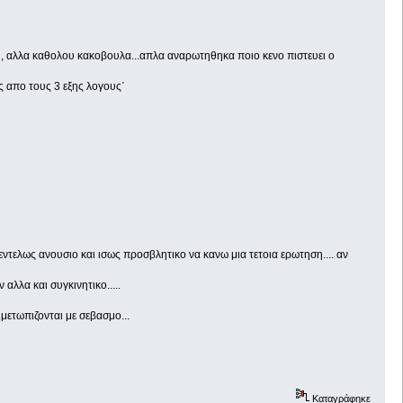
 , αλλα καθολου κακοβουλα...απλα αναρωτηθηκα ποιο κενο πιστευει ο
ς απο τους 3 εξης λογους΄
τελως ανουσιο και ισως προσβλητικο να κανω μια τετοια ερωτηση.... αν
αλλα και συγκινητικο.....
μετωπιζονται με σεβασμο...
Καταγράφηκε