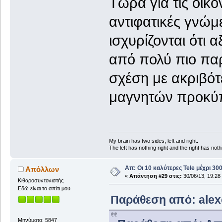
Τώρα για τις οικ
αντιφατικές γνώ
ισχυρίζονται ότι α
από πολύ πιο παρ
σχέση με ακριβότ
μαγνητών προκύπ
My brain has two sides; left and right.
The left has nothing right and the right has nothi
Απ: Οι 10 καλύτερες Tele μέχρι 3
Απόλλων
«
Απάντηση #29 στις:
30/06/13, 19:28
Κιθαροσυντονιστής
Εδώ είναι το σπίτι μου
Παράθεση από: alexc
Μηνύματα: 5847