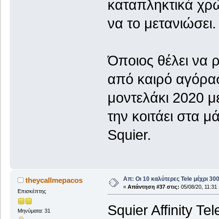
καταπληκτικά χρώ
να το μετανιώσει.
Όποιος θέλει να ρ
από καιρό αγόρασα
μοντελάκι 2020 με
την κοιτάει στα μά
Squier.
Απ: Οι 10 καλύτερες Tele μέχρι 3
theycallmepacos
«
Απάντηση #37 στις:
05/08/20, 11:31 
Επισκέπτης
Squier Affinity T
Μηνύματα: 31