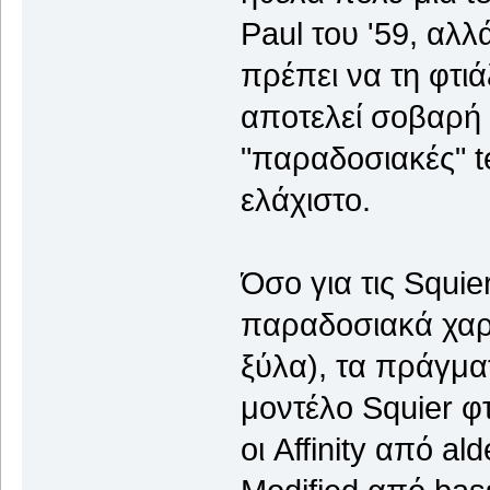
Paul του '59, αλλ
πρέπει να τη φτιά
αποτελεί σοβαρή 
"παραδοσιακές" t
ελάχιστο.
Όσο για τις Squie
παραδοσιακά χαρα
ξύλα), τα πράγμα
μοντέλο Squier φτ
οι Affinity από al