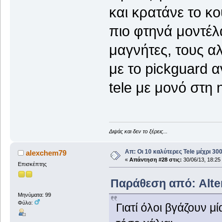
και κρατάνε το κ
πιο φτηνά μοντέλ
μαγνήτες, τους αλ
με το pickguard α
tele με μονό στη 
Διψάς και δεν το ξέρεις...
Απ: Οι 10 καλύτερες Tele μέχρι 3
alexchem79
«
Απάντηση #28 στις:
30/06/13, 18:25
Επισκέπτης
Παράθεση από: Alter
Μηνύματα: 99
Φύλο:
Γιατί όλοι βγάζουν μί