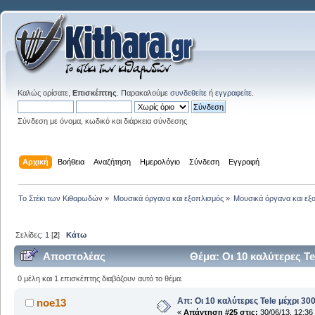
Καλώς ορίσατε,
Επισκέπτης
. Παρακαλούμε
συνδεθείτε
ή
εγγραφείτε
.
Σύνδεση με όνομα, κωδικό και διάρκεια σύνδεσης
Αρχική
Βοήθεια
Αναζήτηση
Ημερολόγιο
Σύνδεση
Εγγραφή
Το Στέκι των Κιθαρωδών
»
Μουσικά όργανα και εξοπλισμός
»
Μουσικά όργανα και εξ
Σελίδες:
1
[
2
]
Κάτω
Αποστολέας
Θέμα: Οι 10 καλύτερες T
0 μέλη και 1 επισκέπτης διαβάζουν αυτό το θέμα.
Απ: Οι 10 καλύτερες Tele μέχρι 3
noe13
«
Απάντηση #25 στις:
30/06/13, 12:36