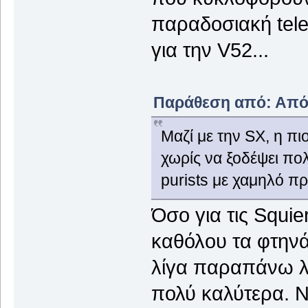
παραδοσιακή tel
για την V52...
Παράθεση από: Απόλ
Mαζί με την SX, η πι
χωρίς να ξοδέψει πολ
purists με χαμηλό π
Όσο για τις Squie
καθόλου τα φτηνά 
λίγα παραπάνω λ
πολύ καλύτερα. Νο