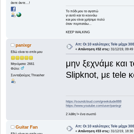
άιντε άιντε....!
To πόδι μου το αγαπώ
γι αυτό και το κουνάω
και μου είναι χρήσιμο πολύ
όταν περπατάω...
KEEP WALKING
Απ: Οι 10 καλύτερες Tele μέχρι 3
panixgr
«
Απάντηση #32 στις:
31/12/19, 09:49
Εδώ είναι το σπίτι μου
μην ξεχνάμε και 
Μηνύματα: 2661
Φύλο:
Slipknot, με tele 
Συνταξιούχος Thrasher
https://soundcloud.com/greekdude888
https://www.youtube.com/user/panixgr
2 λάθη != ένα σωστό
Απ: Οι 10 καλύτερες Tele μέχρι 3
Guitar Fan
«
Απάντηση #33 στις:
31/12/19, 18:30
Εδώ είναι το σπίτι μου