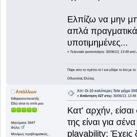
Ελπίζω να μην μπ
απλά πραγματικά 
υποτιμημένες...
«
Τελευταία τροποποίηση: 30/06/13, 13:49 απ
Πάρε απο το πρέπει το Ι και γδάρε το ίσα με το 
Οδυσσέας Ελύτης
Απ: Οι 10 καλύτερες Tele μέχρι 3
Απόλλων
«
Απάντηση #27 στις:
30/06/13, 13:48
Κιθαροσυντονιστής
Εδώ είναι το σπίτι μου
Kατ' αρχήν, είσαι
της είναι για σέ
Μηνύματα: 5847
Φύλο:
playability; Έχει
Μονίμως προβληματικός...