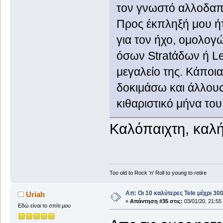
τον γνωστό αλλοδαπό 
Προς έκπληξή μου ή
για τον ήχο, ομολογ
όσων Stratάδων ή L
μεγαλείο της. Κάποια
δοκιμάσω και άλλους
κιθαριστικό μήνα του
Καλόπαιχτη, καλή
Too old to Rock 'n' Roll to young to retire
Απ: Οι 10 καλύτερες Tele μέχρι 3
Uriah
«
Απάντηση #35 στις:
03/01/20, 21:55
Εδώ είναι το σπίτι μου