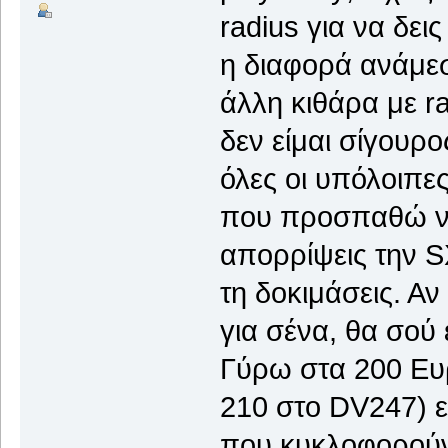
radius για να δε
η διαφορά ανάμεσα
άλλη κιθάρα με ra
δεν είμαι σίγουρ
όλες οι υπόλοιπες
που προσπαθώ να 
απορρίψεις την S
τη δοκιμάσεις. Αν 
για σένα, θα σού 
Γύρω στα 200 Ευρ
210 στο DV247) εί
που κυκλοφορούν α