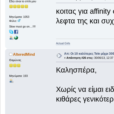
Εδώ είναι το σπίτι μου
κοιτας για affinit
Μηνύματα: 1053
λεφτα της και συ
Φύλο:
Slow must go on....!!!!
Actual Girls
Απ: Οι 10 καλύτερες Tele μέχρι 3
AlteredMind
«
Απάντηση #26 στις:
30/06/13, 12:37
Θαμώνας
Καλησπέρα,
Μηνύματα: 193
Χωρίς να είμαι ει
κιθάρες γενικότερ