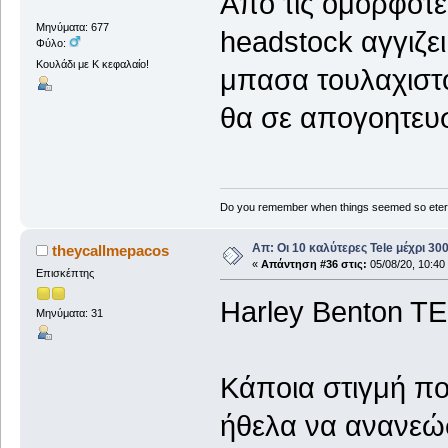
Απο τις ομορφοτε
Μηνύματα: 677
headstock αγγιζει
Φύλο:
Κουλάδι με Κ κεφαλαίο!
μπασα τουλαχιστον
θα σε απογοητευσ
Do you remember when things seemed so eter
Απ: Οι 10 καλύτερες Tele μέχρι 3
theycallmepacos
«
Απάντηση #36 στις:
05/08/20, 10:40
Επισκέπτης
Harley Benton T
Μηνύματα: 31
Κάποια στιγμή πο
ήθελα να ανανεώσ