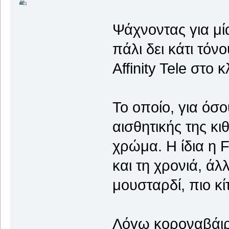
Ψάχνοντας για μία
πάλι δει κάτι τόν
Affinity Tele στο 
To οποίο, για όσ
αισθητικής της κι
χρώμα. Η ίδια η 
και τη χρονιά, άλ
μουσταρδί, πιο κί
Λόγω κοροναβάιρο