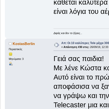
κάθεται καλύτερα 
είναι λόγια του αέ
Διψάς και δεν το ξέρεις...
Απ: Οι 10 καλύτερες Tele μέχρι 3
KostasBerlin
«
Απάντηση #30 στις:
26/09/19, 12:33
Περαστικός
Γειά σας παιδια!
Μηνύματα: 3
Με λένε Κώστα κα
Αυτό είναι το πρ
αποφάσισα να ξαν
να γράψω και τη
Telecaster μια κα