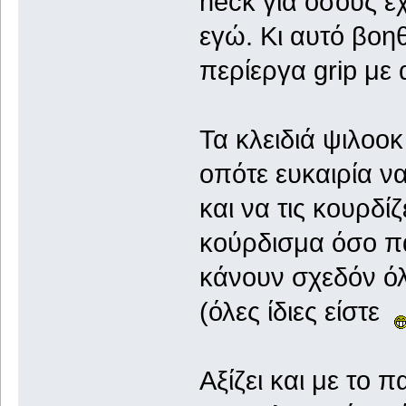
neck για όσους έ
εγώ. Κι αυτό βοηθ
περίεργα grip με 
Τα κλειδιά ψιλοοκ
οπότε ευκαιρία ν
και να τις κουρδί
κούρδισμα όσο πα
κάνουν σχεδόν ό
(όλες ίδιες είστε
Αξίζει και με το 