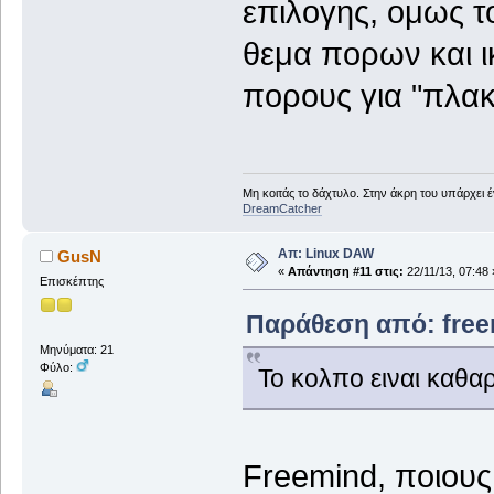
επιλογης, ομως το
θεμα πορων και ικ
πορους για "πλακ
Μη κοιτάς το δάχτυλο. Στην άκρη του υπάρχει 
DreamCatcher
Απ: Linux DAW
GusN
«
Απάντηση #11 στις:
22/11/13, 07:48 
Επισκέπτης
Παράθεση από: freem
Μηνύματα: 21
Φύλο:
Το κολπο ειναι καθα
Freemind, ποιους