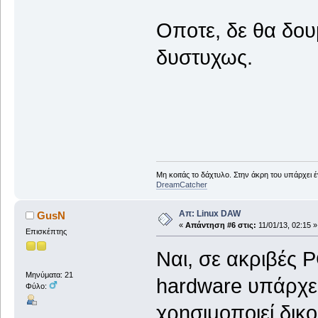
Οποτε, δε θα δου
δυστυχως.
Μη κοιτάς το δάχτυλο. Στην άκρη του υπάρχει 
DreamCatcher
Απ: Linux DAW
GusN
«
Απάντηση #6 στις:
11/01/13, 02:15 »
Επισκέπτης
Ναι, σε ακριβές 
Μηνύματα: 21
hardware υπάρχει
Φύλο:
χρησιμοποιεί δικ