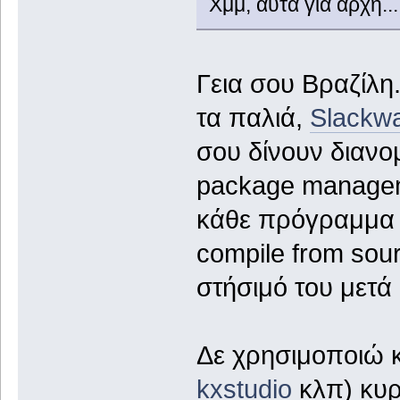
Χμμ, αυτά για αρχή...
Γεια σου Βραζίλη
τα παλιά,
Slackwa
σου δίνουν διανο
package managem
κάθε πρόγραμμα π
compile from sour
στήσιμό του μετά
Δε χρησιμοποιώ κ
kxstudio
κλπ) κυρί