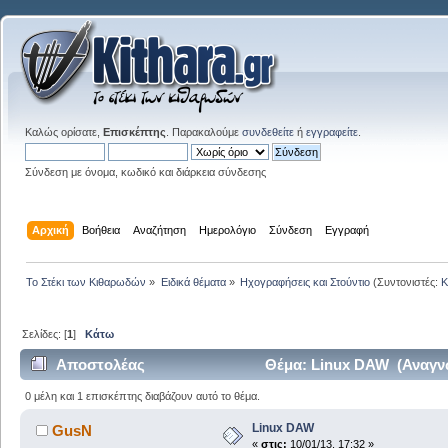
Καλώς ορίσατε,
Επισκέπτης
. Παρακαλούμε
συνδεθείτε
ή
εγγραφείτε
.
Σύνδεση με όνομα, κωδικό και διάρκεια σύνδεσης
Αρχική
Βοήθεια
Αναζήτηση
Ημερολόγιο
Σύνδεση
Εγγραφή
Το Στέκι των Κιθαρωδών
»
Ειδικά θέματα
»
Ηχογραφήσεις και Στούντιο
(Συντονιστές:
K
Σελίδες: [
1
]
Κάτω
Αποστολέας
Θέμα: Linux DAW (Αναγν
0 μέλη και 1 επισκέπτης διαβάζουν αυτό το θέμα.
Linux DAW
GusN
«
στις:
10/01/13, 17:32 »