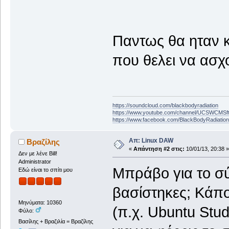
Παντως θα ηταν κ
που θελει να ασχ
https://soundcloud.com/blackbodyradiation
https://www.youtube.com/channel/UCSWCMS
https://www.facebook.com/BlackBodyRadiatio
Απ: Linux DAW
Βραζίλης
«
Απάντηση #2 στις:
10/01/13, 20:38 »
Δεν με λένε Bill!
Administrator
Μπράβο για το σύ
Εδώ είναι το σπίτι μου
βασίστηκες; Κάπο
Μηνύματα: 10360
(π.χ. Ubuntu Stud
Φύλο:
Βασίλης + Βραζιλία = Βραζίλης