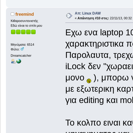
Απ: Linux DAW
freemind
«
Απάντηση #10 στις:
22/11/13, 00:32 
Κιθαροσυντονιστής
Εδώ είναι το σπίτι μου
Εχω ενα laptop 1
χαρακτηριστικα 
Μηνύματα: 6514
Φύλο:
Παρολαυτα, τρεχω
Dreamcatcher
iLock δεν "χωραε
μονο
), μπορω 
με εξωτερικη καρ
για editing και mo
Το κολπο ειναι κ