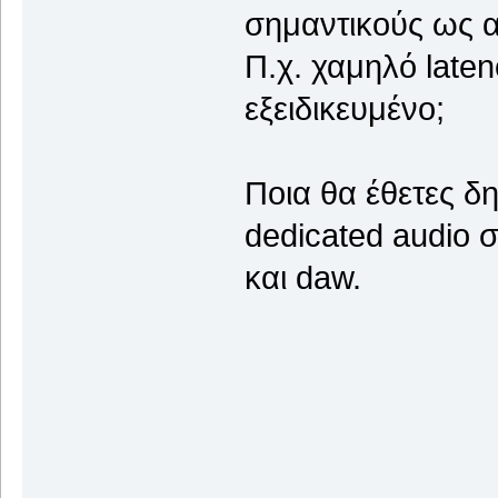
σημαντικούς ως α
Π.χ. χαμηλό laten
εξειδικευμένο;
Ποια θα έθετες δ
dedicated audio 
και daw.