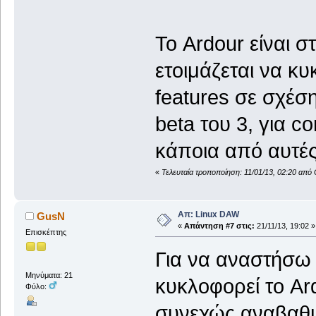
Το Ardour είναι σ
ετοιμάζεται να κυ
features σε σχέσ
beta του 3, για c
κάποια από αυτέ
«
Τελευταία τροποποίηση: 11/01/13, 02:20 από
Απ: Linux DAW
GusN
«
Απάντηση #7 στις:
21/11/13, 19:02 »
Επισκέπτης
Για να αναστήσω 
Μηνύματα: 21
κυκλοφορεί το Ard
Φύλο:
συνεχώς αναβαθμί