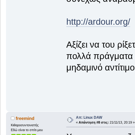
http://ardour.org/
Αξίζει να του ρίξ
πολλά πράγματα 
μηδαμινό αντίτιμο
Απ: Linux DAW
freemind
«
Απάντηση #8 στις:
21/11/13, 20:19 »
Κιθαροσυντονιστής
Εδώ είναι το σπίτι μου