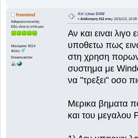
Απ: Linux DAW
freemind
«
Απάντηση #12 στις:
22/11/13, 10:28 
Κιθαροσυντονιστής
Εδώ είναι το σπίτι μου
Αν και ειναι λιγο 
υποθετω πως εινα
Μηνύματα: 6514
Φύλο:
στη χρηση πορων
Dreamcatcher
συστημα με Windo
να "τρεξει" οσο π
Μερικα βηματα π
και του μεγαλου 