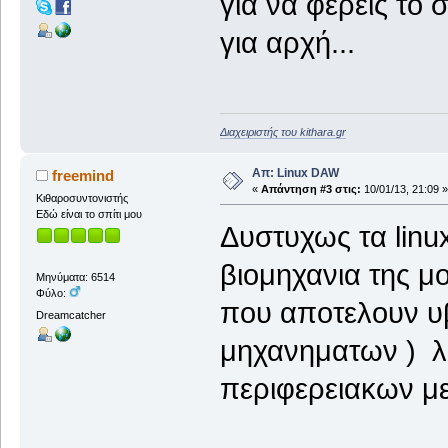
για να φέρεις το
για αρχή...
Διαχειριστής του kithara.gr
Απ: Linux DAW
freemind
«
Απάντηση #3 στις:
10/01/13, 21:09 »
Κιθαροσυντονιστής
Εδώ είναι το σπίτι μου
Δυστυχως τα linu
βιομηχανια της μ
Μηνύματα: 6514
Φύλο:
που αποτελουν υ
Dreamcatcher
μηχανηματων ) λ
περιφερειακων με 