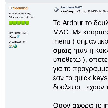
Απ: Linux DAW
freemind
«
Απάντηση #5 στις:
11/01/13, 01:48 »
Κιθαροσυντονιστής
Εδώ είναι το σπίτι μου
Το Ardour το δου
MAC. Με κουρασε
Μηνύματα: 6514
Φύλο:
menu ( σημαντικο 
Dreamcatcher
ομως
ηταν η κυκλ
υποθετω ), οποτ
για το προγραμμα
εαν τα quick keys
δουλεψα...εχουν
Οσον αφορα το int