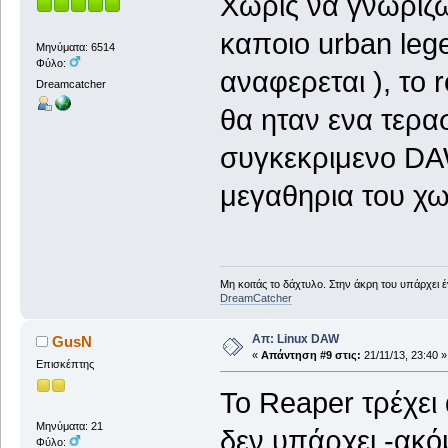
Χωρις να γνωριζω 
καποιο urban lege
Μηνύματα: 6514
Φύλο:
αναφερεται ), το r
Dreamcatcher
θα ηταν ενα τερασ
συγκεκριμενο DAW
μεγαθηρια του χ
Μη κοιτάς το δάχτυλο. Στην άκρη του υπάρχει 
DreamCatcher
Απ: Linux DAW
GusN
«
Απάντηση #9 στις:
21/11/13, 23:40 »
Επισκέπτης
Το Reaper τρέχει 
Μηνύματα: 21
δεν υπάρχει -ακό
Φύλο: