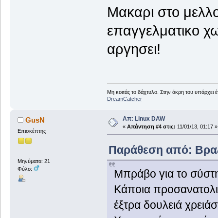
Μακαρι στο μελλο
επαγγελματικο χω
αργησει!
Μη κοιτάς το δάχτυλο. Στην άκρη του υπάρχει 
DreamCatcher
Απ: Linux DAW
GusN
«
Απάντηση #4 στις:
11/01/13, 01:17 »
Επισκέπτης
Παράθεση από: Βραζί
Μηνύματα: 21
Φύλο:
Μπράβο για το σύστη
Κάποια προσανατολισ
έξτρα δουλειά χρειάσ