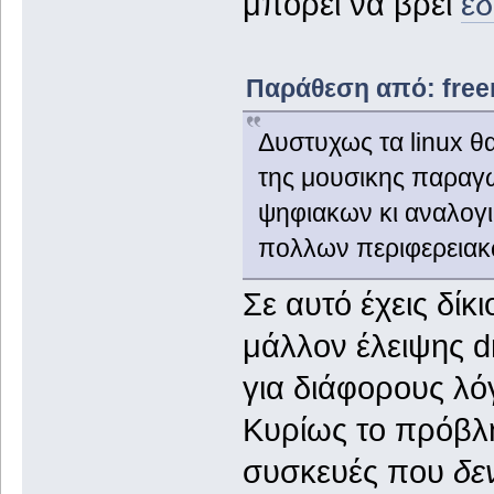
μπορεί να βρεί
ε
Παράθεση από: freem
Δυστυχως τα linux θ
της μουσικης παραγω
ψηφιακων κι αναλογ
πολλων περιφερειακω
Σε αυτό έχεις δίκ
μάλλον έλειψης dr
για διάφορους λό
Κυρίως το πρόβλη
συσκευές που
δε