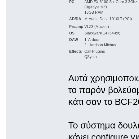
PC
AMD FX-6100 Six-Core 3.3Ghz
Gigabyte M/B
16GB RAM
AD/DA
M-Audio Delta 1010LT (PCI)
Preamp
VLZ3 (Mackie)
OS
Slackware 14 (64-bit)
DAW
1. Ardour
2. Harrison Mixbus
Effects
Calf Plugins
QSynth
Αυτά χρησιμοπο
το παρόν βολεύο
κάτι σαν το BCF2
Το σύστημα δουλεύ
κάνει configure 