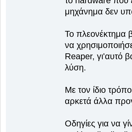
το hardware που έ
μηχάνημα δεν υπά
To πλεονέκτημα β
να χρησιμοποιήσε
Reaper, γι'αυτό β
λύση.
Με τον ίδιο τρόπ
αρκετά άλλα προγ
Οδηγίες για να γί