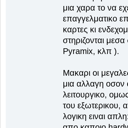
μια χαρα το να εχ
επαγγελματικο επ
καρτες κι ενδεχο
στηριζονται μεσα
Pyramix, κλπ ).
Μακαρι οι μεγαλες
μια αλλαγη οσον
λειτουργικο, ομω
του εξωτερικου, α
λογικη ειναι απλ
απο καποιο hardwa