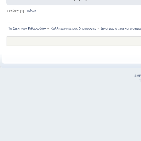
Σελίδες: [
1
]
Πάνω
Το Στέκι των Κιθαρωδών
»
Καλλιτεχνικές μας δημιουργίες
»
Δικοί μας στίχοι και ποιήμα
SMF
T