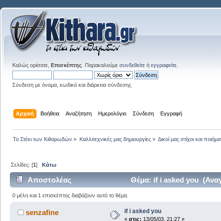
Καλώς ορίσατε,
Επισκέπτης
. Παρακαλούμε
συνδεθείτε
ή
εγγραφείτε
.
Σύνδεση με όνομα, κωδικό και διάρκεια σύνδεσης
Αρχική
Βοήθεια
Αναζήτηση
Ημερολόγιο
Σύνδεση
Εγγραφή
Το Στέκι των Κιθαρωδών
»
Καλλιτεχνικές μας δημιουργίες
»
Δικοί μας στίχοι και ποιήμα
Σελίδες: [
1
]
Κάτω
Αποστολέας
Θέμα: if i asked you (Αν
0 μέλη και 1 επισκέπτης διαβάζουν αυτό το θέμα.
if i asked you
senzafine
«
στις:
13/05/03, 21:27 »