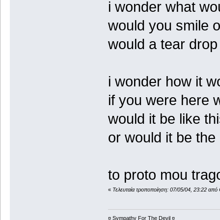
i wonder what wou
would you smile o
would a tear drop
i wonder how it w
if you were here 
would it be like th
or would it be the
to proto mou trag
«
Τελευταία τροποποίηση: 07/05/04, 23:22 απ
¤ Sympathy For The Devil ¤