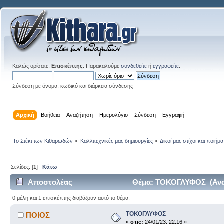
Καλώς ορίσατε,
Επισκέπτης
. Παρακαλούμε
συνδεθείτε
ή
εγγραφείτε
.
Σύνδεση με όνομα, κωδικό και διάρκεια σύνδεσης
Αρχική
Βοήθεια
Αναζήτηση
Ημερολόγιο
Σύνδεση
Εγγραφή
Το Στέκι των Κιθαρωδών
»
Καλλιτεχνικές μας δημιουργίες
»
Δικοί μας στίχοι και ποιήμα
Σελίδες: [
1
]
Κάτω
Αποστολέας
Θέμα: ΤΟΚΟΓΛΥΦΟΣ (Ανα
0 μέλη και 1 επισκέπτης διαβάζουν αυτό το θέμα.
ΤΟΚΟΓΛΥΦΟΣ
ΠΟΙΟΣ
«
στις:
24/01/23, 22:16 »