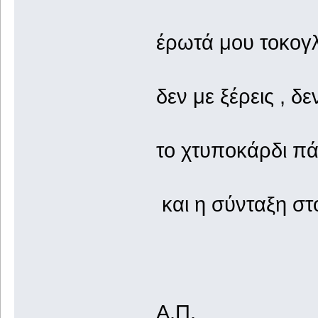
έρωτά μου τοκογ
δεν με ξέρεις , δ
το χτυποκάρδι πάε
και η σύνταξη στ
Α.Π.