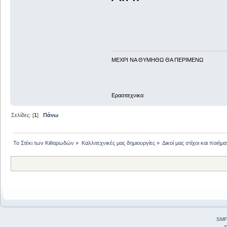
ΜΕΧΡΙ ΝΑ ΘΥΜHΘΩ ΘΑ ΠΕΡΙΜΕΝΩ
Ερασιτεχνικα
Σελίδες: [
1
]
Πάνω
Το Στέκι των Κιθαρωδών
»
Καλλιτεχνικές μας δημιουργίες
»
Δικοί μας στίχοι και ποιήμα
SMF