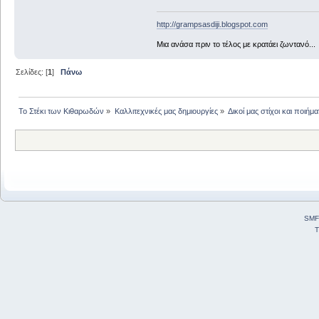
http://grampsasdiji.blogspot.com
Μια ανάσα πριν το τέλος με κρατάει ζωντανό...
Σελίδες: [
1
]
Πάνω
Το Στέκι των Κιθαρωδών
»
Καλλιτεχνικές μας δημιουργίες
»
Δικοί μας στίχοι και ποιήμα
SMF
T