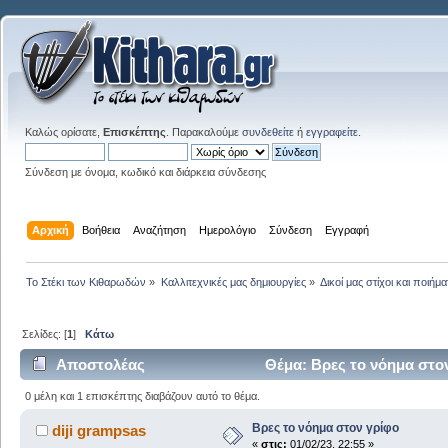
Καλώς ορίσατε,
Επισκέπτης
. Παρακαλούμε
συνδεθείτε
ή
εγγραφείτε
.
Σύνδεση με όνομα, κωδικό και διάρκεια σύνδεσης
Αρχική
Βοήθεια
Αναζήτηση
Ημερολόγιο
Σύνδεση
Εγγραφή
Το Στέκι των Κιθαρωδών
»
Καλλιτεχνικές μας δημιουργίες
»
Δικοί μας στίχοι και ποιήμα
Σελίδες: [
1
]
Κάτω
Αποστολέας
Θέμα: Βρες το νόημα στο
0 μέλη και 1 επισκέπτης διαβάζουν αυτό το θέμα.
Βρες το νόημα στον γρίφο
diji grampsas
«
στις:
01/02/23, 22:55 »