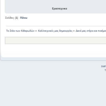
Ερασιτεχνικα
Σελίδες: [
1
]
Πάνω
Το Στέκι των Κιθαρωδών
»
Καλλιτεχνικές μας δημιουργίες
»
Δικοί μας στίχοι και ποιήμα
SMF
T