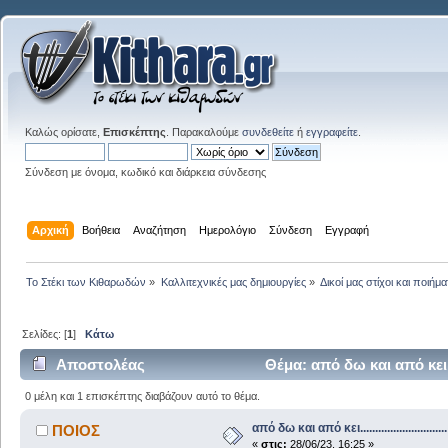
Καλώς ορίσατε,
Επισκέπτης
. Παρακαλούμε
συνδεθείτε
ή
εγγραφείτε
.
Σύνδεση με όνομα, κωδικό και διάρκεια σύνδεσης
Αρχική
Βοήθεια
Αναζήτηση
Ημερολόγιο
Σύνδεση
Εγγραφή
Το Στέκι των Κιθαρωδών
»
Καλλιτεχνικές μας δημιουργίες
»
Δικοί μας στίχοι και ποιήμα
Σελίδες: [
1
]
Κάτω
Αποστολέας
Θέμα: από δω και από κει.....
0 μέλη και 1 επισκέπτης διαβάζουν αυτό το θέμα.
από δω και από κει.............................
ΠΟΙΟΣ
«
στις:
28/06/23, 16:25 »