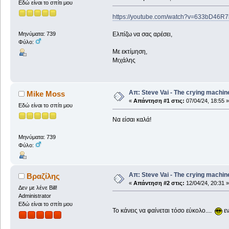
Εδώ είναι το σπίτι μου
https://youtube.com/watch?v=633bD46
Ελπίζω να σας αρέσει,
Μηνύματα: 739
Φύλο:
Με εκτίμηση,
Μιχάλης
Απ: Steve Vai - The crying machin
Mike Moss
«
Απάντηση #1 στις:
07/04/24, 18:55 »
Εδώ είναι το σπίτι μου
Να είσαι καλά!
Μηνύματα: 739
Φύλο:
Απ: Steve Vai - The crying machin
Βραζίλης
«
Απάντηση #2 στις:
12/04/24, 20:31 »
Δεν με λένε Bill!
Administrator
Εδώ είναι το σπίτι μου
Το κάνεις να φαίνεται τόσο εύκολο....
εν