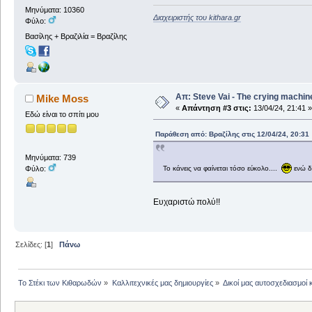
Μηνύματα: 10360
Διαχειριστής του kithara.gr
Φύλο:
Βασίλης + Βραζιλία = Βραζίλης
Απ: Steve Vai - The crying machin
Mike Moss
«
Απάντηση #3 στις:
13/04/24, 21:41 »
Εδώ είναι το σπίτι μου
Παράθεση από: Βραζίλης στις 12/04/24, 20:31
Μηνύματα: 739
Φύλο:
Το κάνεις να φαίνεται τόσο εύκολο....
ενώ δε
Ευχαριστώ πολύ!!
Σελίδες: [
1
]
Πάνω
Το Στέκι των Κιθαρωδών
»
Καλλιτεχνικές μας δημιουργίες
»
Δικοί μας αυτοσχεδιασμοί 