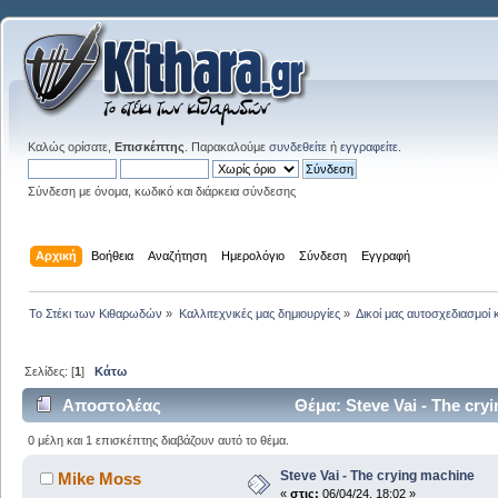
Καλώς ορίσατε,
Επισκέπτης
. Παρακαλούμε
συνδεθείτε
ή
εγγραφείτε
.
Σύνδεση με όνομα, κωδικό και διάρκεια σύνδεσης
Αρχική
Βοήθεια
Αναζήτηση
Ημερολόγιο
Σύνδεση
Εγγραφή
Το Στέκι των Κιθαρωδών
»
Καλλιτεχνικές μας δημιουργίες
»
Δικοί μας αυτοσχεδιασμοί 
Σελίδες: [
1
]
Κάτω
Αποστολέας
Θέμα: Steve Vai - The cr
0 μέλη και 1 επισκέπτης διαβάζουν αυτό το θέμα.
Steve Vai - The crying machine
Mike Moss
«
στις:
06/04/24, 18:02 »