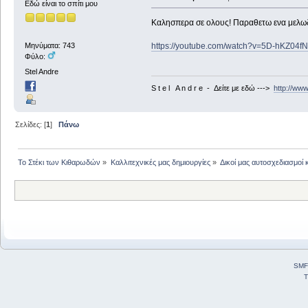
Εδώ είναι το σπίτι μου
Καλησπερα σε ολους! Παραθετω ενα μελωδικ
https://youtube.com/watch?v=5D-hKZ04f
Μηνύματα: 743
Φύλο:
Stel Andre
S t e l A n d r e - Δείτε με εδώ --->
http://ww
Σελίδες: [
1
]
Πάνω
Το Στέκι των Κιθαρωδών
»
Καλλιτεχνικές μας δημιουργίες
»
Δικοί μας αυτοσχεδιασμοί 
SMF
T