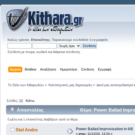
Καλώς ορίσατε,
Επισκέπτης
. Παρακαλούμε
συνδεθείτε
ή
εγγραφείτε
.
Σύνδεση με όνομα, κωδικό και διάρκεια σύνδεσης
Αρχική
Βοήθεια
Αναζήτηση
Ημερολόγιο
Σύνδεση
Εγγραφή
Το Στέκι των Κιθαρωδών
»
Καλλιτεχνικές μας δημιουργίες
»
Δικοί μας αυτοσχεδιασμοί 
Σελίδες: [
1
]
Κάτω
Αποστολέας
Θέμα: Power Ballad Impro
0 μέλη και 1 επισκέπτης διαβάζουν αυτό το θέμα.
Power Ballad Improvisation in 6/8
Stel Andre
«
στις:
11/12/24, 13:24 »