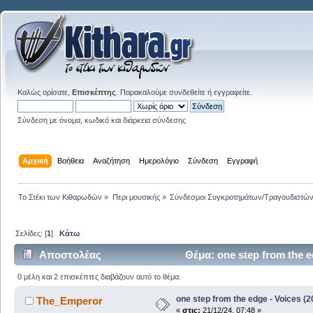
Καλώς ορίσατε,
Επισκέπτης
. Παρακαλούμε
συνδεθείτε
ή
εγγραφείτε
.
Σύνδεση με όνομα, κωδικό και διάρκεια σύνδεσης
Αρχική
Βοήθεια
Αναζήτηση
Ημερολόγιο
Σύνδεση
Εγγραφή
Το Στέκι των Κιθαρωδών
»
Περι μουσικής
»
Σύνδεσμοι Συγκροτημάτων/Τραγουδιστώ
Σελίδες: [
1
]
Κάτω
Αποστολέας
Θέμα: one step from the e
0 μέλη και 2 επισκέπτες διαβάζουν αυτό το θέμα.
one step from the edge - Voices (2
The_Emperor
«
στις:
21/12/24, 07:48 »