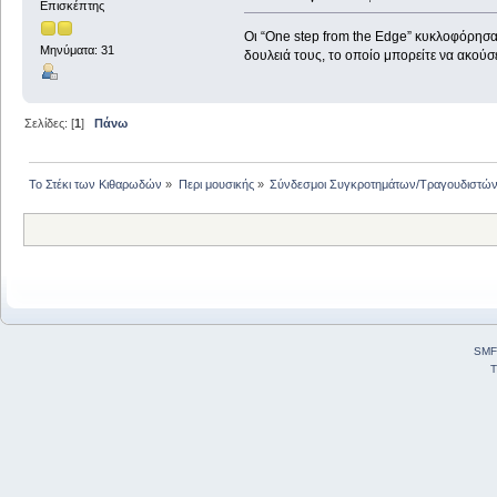
Επισκέπτης
Οι “One step from the Edge” κυκλοφόρησαν
Μηνύματα: 31
δουλειά τους, το οποίο μπορείτε να ακούσ
Σελίδες: [
1
]
Πάνω
Το Στέκι των Κιθαρωδών
»
Περι μουσικής
»
Σύνδεσμοι Συγκροτημάτων/Τραγουδιστώ
SMF
T