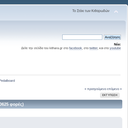
Το Στέκι των Κιθαρωδών
Νέα:
Δείτε την σελίδα του kithara.gr στο
facebook
, στο
twitter
, και στο
youtube
Pedalboard
« προηγούμενο
επόμενο »
ΕΚΤΎΠΩΣΗ
0625 φορές)