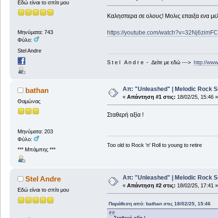
Εδώ είναι το σπίτι μου
Καλησπερα σε ολους! Μολις επαιξα ενα με
https://youtube.com/watch?v=32Nj6zi
Μηνύματα: 743
Φύλο:
Stel Andre
S t e l A n d r e - Δείτε με εδώ --->
http://ww
Απ: "Unleashed" | Melodic Rock S
bathan
«
Απάντηση #1 στις:
18/02/25, 15:46 »
Θαμώνας
Σταθερή αξία !
Μηνύματα: 203
Φύλο:
Too old to Rock 'n' Roll to young to retire
*** Μπάμπης ***
Απ: "Unleashed" | Melodic Rock S
Stel Andre
«
Απάντηση #2 στις:
18/02/25, 17:41 »
Εδώ είναι το σπίτι μου
Παράθεση από: bathan στις 18/02/25, 15:46
Σταθερή αξία !