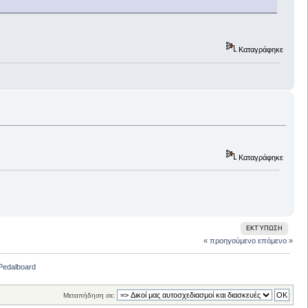
Καταγράφηκε
Καταγράφηκε
ΕΚΤΎΠΩΣΗ
« προηγούμενο
επόμενο »
Pedalboard
Μεταπήδηση σε: