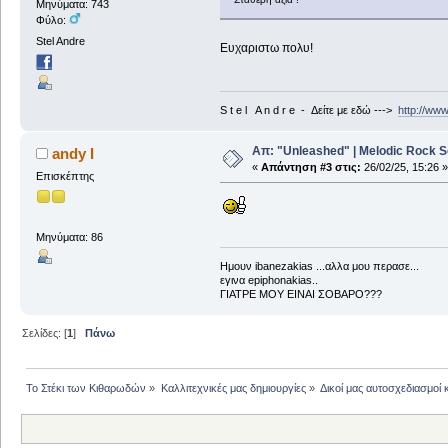
Μηνύματα: 743
Φύλο:
Stel Andre
Ευχαριστω πολυ!
S t e l A n d r e - Δείτε με εδώ --->
http://ww
Απ: "Unleashed" | Melodic Rock S
andy I
«
Απάντηση #3 στις:
26/02/25, 15:26 »
Επισκέπτης
Μηνύματα: 86
Ημουν ibanezakias ...αλλα μου περασε...
εγινα epiphonakias..
ΓΙΑΤΡΕ ΜΟΥ ΕΙΝΑΙ ΣΟΒΑΡΟ???
Σελίδες: [
1
]
Πάνω
Το Στέκι των Κιθαρωδών
»
Καλλιτεχνικές μας δημιουργίες
»
Δικοί μας αυτοσχεδιασμοί 