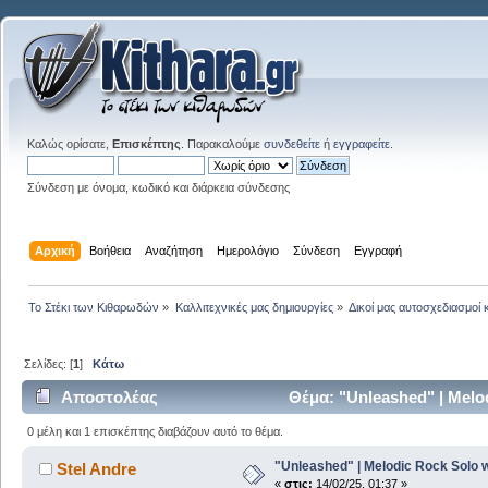
Καλώς ορίσατε,
Επισκέπτης
. Παρακαλούμε
συνδεθείτε
ή
εγγραφείτε
.
Σύνδεση με όνομα, κωδικό και διάρκεια σύνδεσης
Αρχική
Βοήθεια
Αναζήτηση
Ημερολόγιο
Σύνδεση
Εγγραφή
Το Στέκι των Κιθαρωδών
»
Καλλιτεχνικές μας δημιουργίες
»
Δικοί μας αυτοσχεδιασμοί 
Σελίδες: [
1
]
Κάτω
Αποστολέας
Θέμα: "Unleashed" | Melo
0 μέλη και 1 επισκέπτης διαβάζουν αυτό το θέμα.
"Unleashed" | Melodic Rock Solo 
Stel Andre
«
στις:
14/02/25, 01:37 »