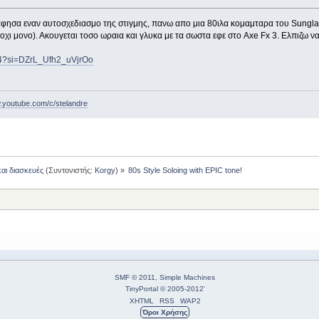
ησα εναν αυτοσχεδιασμο της στιγμης, πανω απο μια 80ιλα κομαμταρα του Sunglass
ι οχι μονο). Ακουγεται τοσο ωραια και γλυκα με τα σωστα εφε στο Axe Fx 3. Ελπιζω να
I4?si=DZrL_Ufh2_uVjrOo
w.youtube.com/c/stelandre
και διασκευές
(Συντονιστής:
Korgy
) »
80s Style Soloing with EPIC tone! 
SMF © 2011
,
Simple Machines
TinyPortal
© 2005-2012
'
XHTML
RSS
WAP2
Όροι Χρήσης