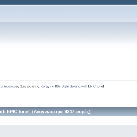
και διασκευές
(Συντονιστής:
Korgy
) »
80s Style Soloing with EPIC tone! 
with EPIC tone! (Αναγνώστηκε 9247 φορές)