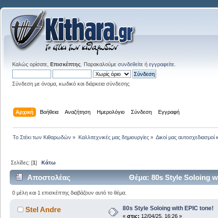
Καλώς ορίσατε,
Επισκέπτης
. Παρακαλούμε
συνδεθείτε
ή
εγγραφείτε
.
Σύνδεση με όνομα, κωδικό και διάρκεια σύνδεσης
Αρχική
Βοήθεια
Αναζήτηση
Ημερολόγιο
Σύνδεση
Εγγραφή
Το Στέκι των Κιθαρωδών
»
Καλλιτεχνικές μας δημιουργίες
»
Δικοί μας αυτοσχεδιασμοί 
Σελίδες: [
1
]
Κάτω
Αποστολέας
Θέμα: 80s Style Soloing 
0 μέλη και 1 επισκέπτης διαβάζουν αυτό το θέμα.
80s Style Soloing with EPIC tone!
Stel Andre
«
στις:
12/04/25, 16:26 »