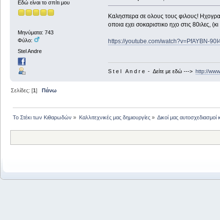
Εδώ είναι το σπίτι μου
Καλησπερα σε ολους τους φιλους! Ηχογραφ
οποια εχει σοκαριστικο ηχο στις 80ιλες, (κ
Μηνύματα: 743
Φύλο:
https://youtube.com/watch?v=PfAYBN-90
Stel Andre
S t e l A n d r e - Δείτε με εδώ --->
http://ww
Σελίδες: [
1
]
Πάνω
Το Στέκι των Κιθαρωδών
»
Καλλιτεχνικές μας δημιουργίες
»
Δικοί μας αυτοσχεδιασμοί 