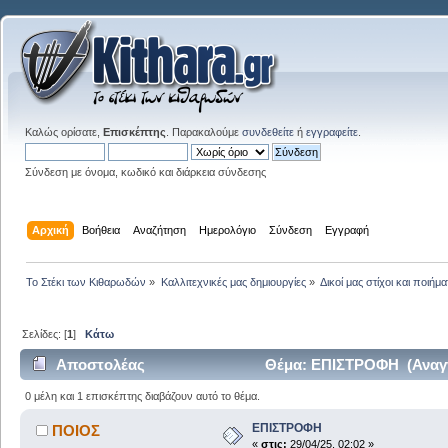
Καλώς ορίσατε,
Επισκέπτης
. Παρακαλούμε
συνδεθείτε
ή
εγγραφείτε
.
Σύνδεση με όνομα, κωδικό και διάρκεια σύνδεσης
Αρχική
Βοήθεια
Αναζήτηση
Ημερολόγιο
Σύνδεση
Εγγραφή
Το Στέκι των Κιθαρωδών
»
Καλλιτεχνικές μας δημιουργίες
»
Δικοί μας στίχοι και ποιήμα
Σελίδες: [
1
]
Κάτω
Αποστολέας
Θέμα: ΕΠΙΣΤΡΟΦΗ (Αναγν
0 μέλη και 1 επισκέπτης διαβάζουν αυτό το θέμα.
ΕΠΙΣΤΡΟΦΗ
ΠΟΙΟΣ
«
στις:
29/04/25, 02:02 »