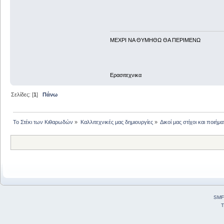
ΜΕΧΡΙ ΝΑ ΘΥΜHΘΩ ΘΑ ΠΕΡΙΜΕΝΩ
Ερασιτεχνικα
Σελίδες: [
1
]
Πάνω
Το Στέκι των Κιθαρωδών
»
Καλλιτεχνικές μας δημιουργίες
»
Δικοί μας στίχοι και ποιήμα
SMF
T