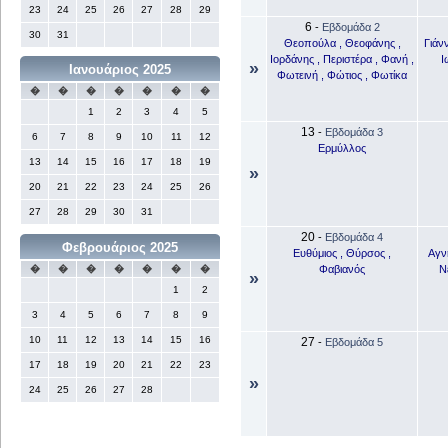
23
24
25
26
27
28
29
6
-
Εβδομάδα 2
30
31
Θεοπούλα , Θεοφάνης ,
Γιάνν
Ιορδάνης , Περιστέρα , Φανή ,
Ι
»
Ιανουάριος 2025
Φωτεινή , Φώτιος , Φωτίκα
�
�
�
�
�
�
�
1
2
3
4
5
13
-
Εβδομάδα 3
6
7
8
9
10
11
12
Ερμύλλος
13
14
15
16
17
18
19
»
20
21
22
23
24
25
26
27
28
29
30
31
20
-
Εβδομάδα 4
Φεβρουάριος 2025
Ευθύμιος , Θύρσος ,
Αγνή
Φαβιανός
Ν
�
�
�
�
�
�
�
»
1
2
3
4
5
6
7
8
9
10
11
12
13
14
15
16
27
-
Εβδομάδα 5
17
18
19
20
21
22
23
»
24
25
26
27
28