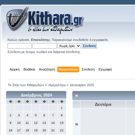
Καλώς ορίσατε,
Επισκέπτης
. Παρακαλούμε
συνδεθείτε
ή
εγγραφείτε
.
Σύνδεση με όνομα, κωδικό και διάρκεια σύνδεσης
Αρχική
Βοήθεια
Αναζήτηση
Ημερολόγιο
Σύνδεση
Εγγραφή
Το Στέκι των Κιθαρωδών
»
Ημερολόγιο
»
Ιανουαρίου 2025
«
Δεκέμβριος 2024
�
�
�
�
�
�
�
Δευτέρα
1
2
3
4
5
6
7
8
9
10
11
12
13
14
15
»
16
17
18
19
20
21
22