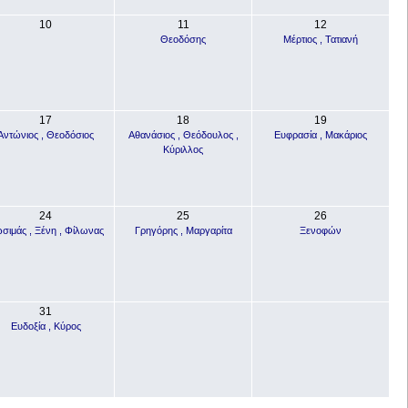
10
11
12
Θεοδόσης
Μέρτιος , Τατιανή
17
18
19
Αντώνιος , Θεοδόσιος
Αθανάσιος , Θεόδουλος ,
Ευφρασία , Μακάριος
Κύριλλος
24
25
26
σιμάς , Ξένη , Φίλωνας
Γρηγόρης , Μαργαρίτα
Ξενοφών
31
Ευδοξία , Κύρος