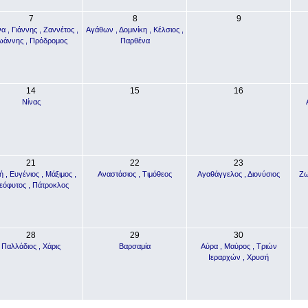
7
8
9
α , Γιάννης , Ζαννέτος ,
Αγάθων , Δομινίκη , Κέλσιος ,
ωάννης , Πρόδρομος
Παρθένα
14
15
16
Νίνας
21
22
23
 , Ευγένιος , Μάξιμος ,
Αναστάσιος , Τιμόθεος
Αγαθάγγελος , Διονύσιος
Ζω
εόφυτος , Πάτροκλος
28
29
30
Παλλάδιος , Χάρις
Βαρσαμία
Αύρα , Μαύρος , Τριών
Ιεραρχών , Χρυσή