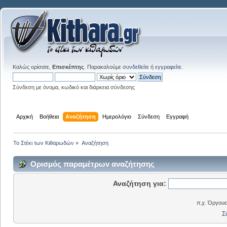
Καλώς ορίσατε,
Επισκέπτης
. Παρακαλούμε
συνδεθείτε
ή
εγγραφείτε
.
Σύνδεση με όνομα, κωδικό και διάρκεια σύνδεσης
Αρχική
Βοήθεια
Αναζήτηση
Ημερολόγιο
Σύνδεση
Εγγραφή
Το Στέκι των Κιθαρωδών
»
Αναζήτηση
Ορισμός παραμέτρων αναζήτησης
Αναζήτηση για:
π.χ.
Όργουελ
Σ