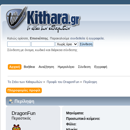
Καλώς ορίσατε,
Επισκέπτης
. Παρακαλούμε
συνδεθείτε
ή
εγγραφείτε
.
Σύνδεση με όνομα, κωδικό και διάρκεια σύνδεσης
Αρχική
Βοήθεια
Αναζήτηση
Ημερολόγιο
Σύνδεση
Εγγραφή
Το Στέκι των Κιθαρωδών
»
Προφίλ του DragonFun
»
Περίληψη
Πληροφορίες προφίλ
Περίληψη
DragonFun 
Μηνύματα:
Περαστικός
Προσωπικό κείμενο:
Φύλο:
Ηλικία: