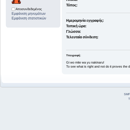
Τόπος:
Αποσυνδεδεμένος
Εμφάνιση μηνυμάτων
Εμφάνιση στατιστικών
Ημερομηνία εγγραφής:
Τοπική ώρα:
Γλώσσα:
Τελευταία σύνδεση:
Υπογραφή:
Gi wo mite wa yu nakinaru!
To see what is right and not do it proves the 
SMF
T