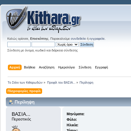
Καλώς ορίσατε,
Επισκέπτης
. Παρακαλούμε
συνδεθείτε
ή
εγγραφείτε
.
Σύνδεση με όνομα, κωδικό και διάρκεια σύνδεσης
Αρχική
Βοήθεια
Αναζήτηση
Ημερολόγιο
Σύνδεση
Εγγραφή
Το Στέκι των Κιθαρωδών
»
Προφίλ του ΒΑΣΙΑ...
»
Περίληψη
Πληροφορίες προφίλ
Περίληψη
ΒΑΣΙΑ... 
Μηνύματα:
Περαστικός
Φύλο:
Ηλικία:
Τόπος: