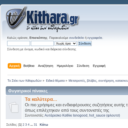
Καλώς ορίσατε,
Επισκέπτης
. Παρακαλούμε
συνδεθείτε
ή
εγγραφείτε
.
Σύνδεση με όνομα, κωδικό και διάρκεια σύνδεσης
Αρχική
Βοήθεια
Αναζήτηση
Ημερολόγιο
Σύνδεση
Εγγραφή
Το Στέκι των Κιθαρωδών
»
Ειδικά θέματα
»
Μετατροπές, βλάβες, συντήρηση, κατασκε
Θυγατρικοί πίνακες
Τα καλύτερα...
Οι πιο χρήσιμες και ενδιαφέρουσες συζητήσεις αυτής τ
όπως επιλέχτηκαν από τους συντονιστές της
Συντονιστές:
Αυτάρεσκο Καθίκι Isnogood
,
hot_sauce (φλουτσ)
Σελίδες: [
1
]
2
3
4
...
31
Κάτω