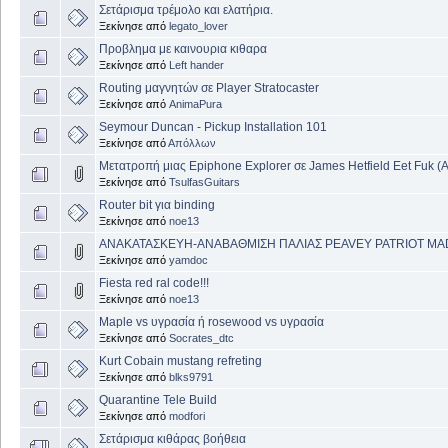
Σετάρισμα τρέμολο και ελατήρια.
Ξεκίνησε από
legato_lover
Προβλημα με καινουρια κιθαρα
Ξεκίνησε από
Left hander
Routing μαγνητών σε Player Stratocaster
Ξεκίνησε από
AnimaPura
Seymour Duncan - Pickup Installation 101
Ξεκίνησε από
Απόλλων
Μετατροπή μιας Epiphone Explorer σε James Hetfield Eet Fuk (
Ξεκίνησε από
TsulfasGuitars
Router bit για binding
Ξεκίνησε από
noe13
ΑΝΑΚΑΤΑΣΚΕΥΗ-ΑΝΑΒΑΘΜΙΣΗ ΠΑΛΙΑΣ PEAVEY PATRIOT MA
Ξεκίνησε από
yamdoc
Fiesta red ral code!!!
Ξεκίνησε από
noe13
Maple vs υγρασία ή rosewood vs υγρασία
Ξεκίνησε από
Socrates_dtc
Kurt Cobain mustang refreting
Ξεκίνησε από
blks9791
Quarantine Tele Build
Ξεκίνησε από
modfori
Σετάρισμα κιθάρας βοήθεια