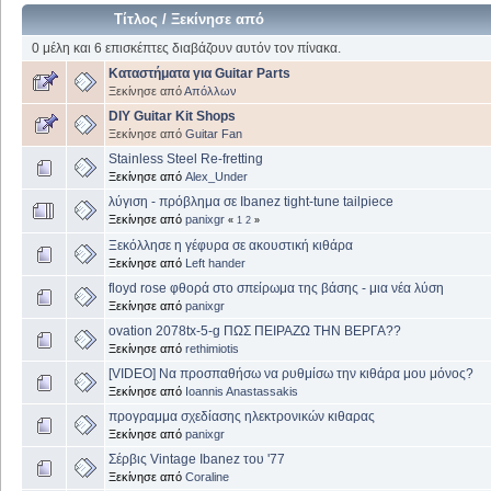
Τίτλος
/
Ξεκίνησε από
0 μέλη και 6 επισκέπτες διαβάζουν αυτόν τον πίνακα.
Καταστήματα για Guitar Parts
Ξεκίνησε από
Απόλλων
DIY Guitar Kit Shops
Ξεκίνησε από
Guitar Fan
Stainless Steel Re-fretting
Ξεκίνησε από
Alex_Under
λύγιση - πρόβλημα σε Ibanez tight-tune tailpiece
Ξεκίνησε από
panixgr
«
1
2
»
Ξεκόλλησε η γέφυρα σε ακουστική κιθάρα
Ξεκίνησε από
Left hander
floyd rose φθορά στο σπείρωμα της βάσης - μια νέα λύση
Ξεκίνησε από
panixgr
ovation 2078tx-5-g ΠΩΣ ΠΕΙΡΑΖΩ ΤΗΝ ΒΕΡΓΑ??
Ξεκίνησε από
rethimiotis
[VIDEO] Να προσπαθήσω να ρυθμίσω την κιθάρα μου μόνος?
Ξεκίνησε από
Ioannis Anastassakis
προγραμμα σχεδίασης ηλεκτρονικών κιθαρας
Ξεκίνησε από
panixgr
Σέρβις Vintage Ibanez του '77
Ξεκίνησε από
Coraline