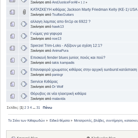
Ξεκίνησε από
AndJusticeForAll
«
1
2
»
ΚΑΤΑΣΚΕΥΗ κιθάρας Jackson Marty Friedman Kelly (KE-1) USA
Ξεκίνησε από
TsulfasGuitars
αλλαγη λαμπας απο 6n1p σε 6922 ?
Ξεκίνησε από
hawk13
Γνώμες για γεφυρα
Ξεκίνησε από
noe13
Sperzel Trim-Loks - Αξίζουν με σχέση 12:1?
Ξεκίνησε από
AnimaPura
Επισκευή fender blues junior, ποιός και πού?
Ξεκίνησε από
takis kampadis
Επαναφορά χρωματος κιθάρας στην αρχική sunburst κατάσταση
Ξεκίνησε από
panixgr
Service Κιθάρας
Ξεκίνησε από
Dr Wolf
Θόρυβος σε νέα ηλεκτρική κιθάρα
Ξεκίνησε από
malavida
Σελίδες: [
1
]
2
3
4
...
31
Πάνω
Το Στέκι των Κιθαρωδών
»
Ειδικά θέματα
»
Μετατροπές, βλάβες, συντήρηση, κατασκε
Κανονικό θέμα
Κλειδωμένο θέμα