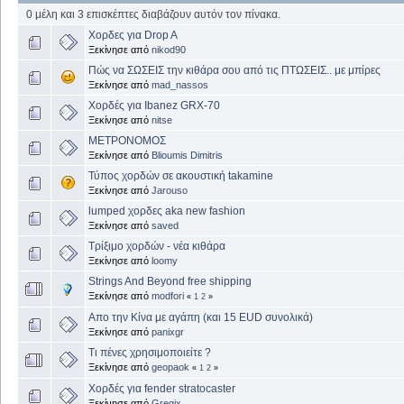
0 μέλη και 3 επισκέπτες διαβάζουν αυτόν τον πίνακα.
Χορδες για Drop A
Ξεκίνησε από
nikod90
Πώς να ΣΩΣΕΙΣ την κιθάρα σου από τις ΠΤΩΣΕΙΣ.. με μπίρες
Ξεκίνησε από
mad_nassos
Χορδές για Ibanez GRX-70
Ξεκίνησε από
nitse
ΜΕΤΡΟΝΟΜΟΣ
Ξεκίνησε από
Blioumis Dimitris
Τύπος χορδών σε ακουστική takamine
Ξεκίνησε από
Jarouso
lumped χορδες aka new fashion
Ξεκίνησε από
saved
Τρίξιμο χορδών - νέα κιθάρα
Ξεκίνησε από
loomy
Strings And Beyond free shipping
Ξεκίνησε από
modfori
«
1
2
»
Απο την Κίνα με αγάπη (και 15 EUD συνολικά)
Ξεκίνησε από
panixgr
Τι πένες χρησιμοποιείτε ?
Ξεκίνησε από
geopaok
«
1
2
»
Χορδές για fender stratocaster
Ξεκίνησε από
Gregix