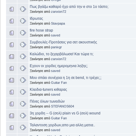
Πως βγάζω καθαρό ήχο από την e στο 1ο τάστο;
Ξεκίνησε από
zanxion72
Ιδρωτας
Ξεκίνησε από
Stavpapa
fire hose strap
Ξεκίνησε από
saved
Συμβουλές-Προτάσεις για σετ ακουστικής
Ξεκίνησε από
panixgr
Καλώδιο, το ξεχαρβάλωσα! Και τώρα τι;
Ξεκίνησε από
zanxion72
Εχουν οι χορδες ημερομηνια ληξης;
Ξεκίνησε από
saved
Μου σπάει συνέχεια η 1η σε bend, τι τρέχει;;;
Ξεκίνησε από
Guitar Fan
Κλειδια-tuners κιθαρας
Ξεκίνησε από
saved
Πένες όλων τωνειδών
Ξεκίνησε από
STEFANOS604
3η χορδη -- G (σολ) plain vs G (σολ) wound
Ξεκίνησε από
Guitar Fan
Ταλαντοση χορδων,απο μια αλλη ματια..
Ξεκίνησε από
saved