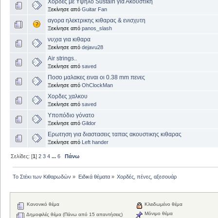
Χορδες με Υψηλο Sustain για Ακουστική
Ξεκίνησε από
Guitar Fan
αγορα ηλεκτρικης κιθαρας & ενισχυτη
Ξεκίνησε από
panos_slash
νυχια για κιθαρα
Ξεκίνησε από
dejavu28
Air strings..
Ξεκίνησε από
saved
Ποσο μαλακες ειναι οι 0.38 mm πενες
Ξεκίνησε από
OhClockMan
Χορδες χαλκου
Ξεκίνησε από
saved
Υποπόδιο γόνατο
Ξεκίνησε από
Gildor
Ερωτηση για διαστασεις ταπας ακουστικης κιθαρας
Ξεκίνησε από
Left hander
Σελίδες: [
1
]
2
3
4
...
6
Πάνω
Το Στέκι των Κιθαρωδών
»
Ειδικά θέματα
»
Χορδές, πένες, αξεσουάρ
Κανονικό θέμα
Κλειδωμένο θέμα
Μόνιμο θέμα
Δημοφιλές θέμα (Πάνω από 15 απαντήσεις)