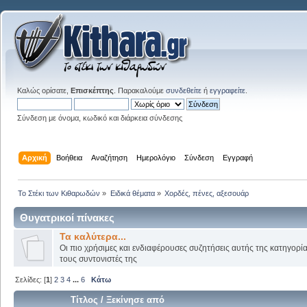
Καλώς ορίσατε,
Επισκέπτης
. Παρακαλούμε
συνδεθείτε
ή
εγγραφείτε
.
Σύνδεση με όνομα, κωδικό και διάρκεια σύνδεσης
Αρχική
Βοήθεια
Αναζήτηση
Ημερολόγιο
Σύνδεση
Εγγραφή
Το Στέκι των Κιθαρωδών
»
Ειδικά θέματα
»
Χορδές, πένες, αξεσουάρ
Θυγατρικοί πίνακες
Τα καλύτερα...
Οι πιο χρήσιμες και ενδιαφέρουσες συζητήσεις αυτής της κατηγορί
τους συντονιστές της
Σελίδες: [
1
]
2
3
4
...
6
Κάτω
Τίτλος
/
Ξεκίνησε από