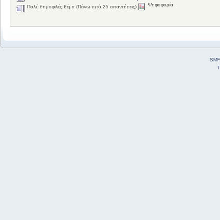
Ψηφοφορία
Πολύ δημοφιλές θέμα (Πάνω από 25 απαντήσεις)
SMF
T