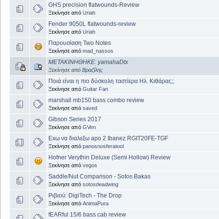
GHS precision flatwounds-Review
Ξεκίνησε από
Uriah
Fender 9050L flatwounds-review
Ξεκίνησε από
Uriah
Παρουσίαση Two Notes
Ξεκίνησε από
mad_nassos
ΜΕΤΑΚΙΝΗΘΗΚΕ: yamahaDtx
Ξεκίνησε από
Βραζίλης
Ποιά είναι η πιο δύσκολη ταστίερα Ηλ. Κιθάρας;;
Ξεκίνησε από
Guitar Fan
marshall mb150 bass combo review
Ξεκίνησε από
saved
Gibson Series 2017
Ξεκίνησε από
GVen
Exω να διαλεξω apo 2 Ibanez RGIT20FE-TGF
Ξεκίνησε από
panosnosferatool
Hofner Verythin Deluxe (Semi Hollow) Review
Ξεκίνησε από
vegos
Saddle/Nut Comparison - Sotos Bakas
Ξεκίνησε από
sotosdeadwing
Ριβιού: DigiTech - The Drop
Ξεκίνησε από
AnimaPura
fEARful 15/6 bass cab review