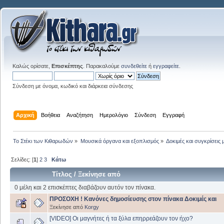
Καλώς ορίσατε,
Επισκέπτης
. Παρακαλούμε
συνδεθείτε
ή
εγγραφείτε
.
Σύνδεση με όνομα, κωδικό και διάρκεια σύνδεσης
Αρχική
Βοήθεια
Αναζήτηση
Ημερολόγιο
Σύνδεση
Εγγραφή
Το Στέκι των Κιθαρωδών
»
Μουσικά όργανα και εξοπλισμός
»
Δοκιμές και συγκρίσει
Σελίδες: [
1
]
2
3
Κάτω
Τίτλος
/
Ξεκίνησε από
0 μέλη και 2 επισκέπτες διαβάζουν αυτόν τον πίνακα.
ΠΡΟΣΟΧΗ ! Κανόνες δημοσίευσης στον πίνακα Δοκιμές και
Ξεκίνησε από
Korgy
[VIDEO] Οι μαγνήτες ή τα ξύλα επηρρεάζουν τον ήχο?