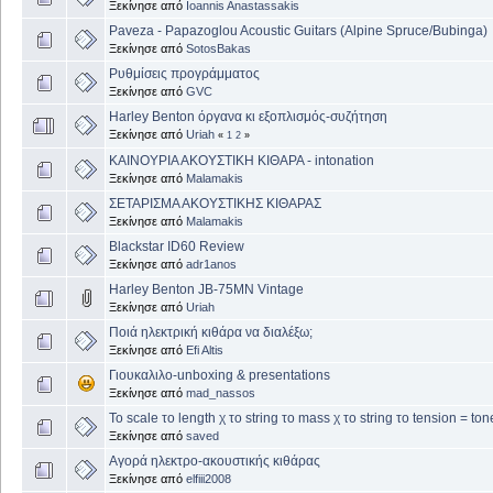
Ξεκίνησε από
Ioannis Anastassakis
Paveza - Papazoglou Acoustic Guitars (Alpine Spruce/Bubinga)
Ξεκίνησε από
SotosBakas
Ρυθμίσεις προγράμματος
Ξεκίνησε από
GVC
Harley Benton όργανα κι εξοπλισμός-συζήτηση
Ξεκίνησε από
Uriah
«
1
2
»
ΚΑΙΝΟΥΡΙΑ ΑΚΟΥΣΤΙΚΗ ΚΙΘΑΡΑ - intonation
Ξεκίνησε από
Malamakis
ΣΕΤΑΡΙΣΜΑ ΑΚΟΥΣΤΙΚΗΣ ΚΙΘΑΡΑΣ
Ξεκίνησε από
Malamakis
Blackstar ID60 Review
Ξεκίνησε από
adr1anos
Harley Benton JB-75MN Vintage
Ξεκίνησε από
Uriah
Ποιά ηλεκτρική κιθάρα να διαλέξω;
Ξεκίνησε από
Efi Altis
Γιουκαλιλο-unboxing & presentations
Ξεκίνησε από
mad_nassos
Το scale το length χ το string το mass χ το string το tension = ton
Ξεκίνησε από
saved
Αγορά ηλεκτρο-ακουστικής κιθάρας
Ξεκίνησε από
elfiii2008