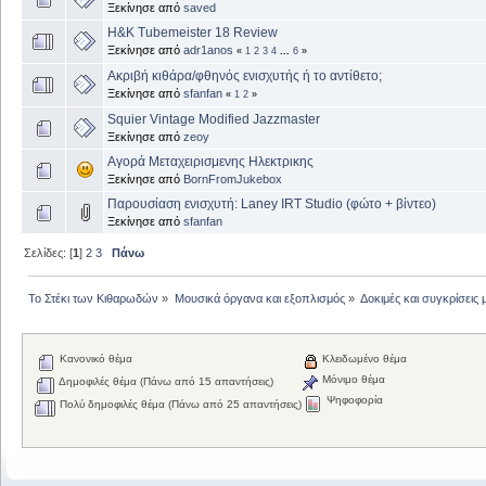
Ξεκίνησε από
saved
H&K Tubemeister 18 Review
Ξεκίνησε από
adr1anos
«
1
2
3
4
...
6
»
Ακριβή κιθάρα/φθηνός ενισχυτής ή το αντίθετο;
Ξεκίνησε από
sfanfan
«
1
2
»
Squier Vintage Modified Jazzmaster
Ξεκίνησε από
zeoy
Αγορά Μεταχειρισμενης Ηλεκτρικης
Ξεκίνησε από
BornFromJukebox
Παρουσίαση ενισχυτή: Laney IRT Studio (φώτο + βίντεο)
Ξεκίνησε από
sfanfan
Σελίδες: [
1
]
2
3
Πάνω
Το Στέκι των Κιθαρωδών
»
Μουσικά όργανα και εξοπλισμός
»
Δοκιμές και συγκρίσει
Κανονικό θέμα
Κλειδωμένο θέμα
Μόνιμο θέμα
Δημοφιλές θέμα (Πάνω από 15 απαντήσεις)
Ψηφοφορία
Πολύ δημοφιλές θέμα (Πάνω από 25 απαντήσεις)