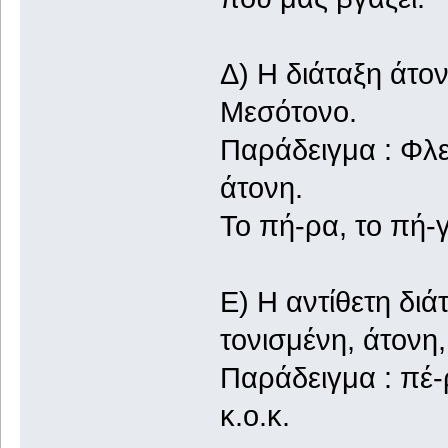
Δ) Η διάταξη άτο
Μεσότονο.
Παράδειγμα : Φλε
άτονη.
Το πή-ρα, το πή-γα
Ε) Η αντίθετη δι
τονισμένη, άτονη
Παράδειγμα : πέ-ρ
κ.ο.κ.