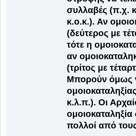
συλλαβές (π.χ. 
κ.ο.κ.). Αν ομοι
(δεύτερος με τέτ
τότε η ομοιοκατα
αν ομοιοκαταληκ
(τρίτος με τέταρ
Μπορούν όμως ν
ομοιοκαταληξία
κ.λ.π.). Οι Αρχ
ομοιοκαταληξία 
πολλοί από του