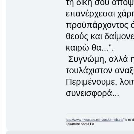
τη δική σου άποψη
επανέρχεσαι χάρι
προϋπάρχοντος άρ
θεούς και δαίμονε
καιρώ θα...".
Συγνώμη, αλλά η
τουλάχιστον αναξ
Περιμένουμε, λοιπ
συνεισφορά...
http://www.myspace.com/undermeband
"Io mi d
Takamine Santa Fe