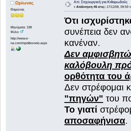
Απ: Στιχουργική για Κιθαρωδούς
Ωρίωνας
«
Απάντηση #6 στις:
17/12/08, 09:59 »
Θαμώνας
Ότι ισχυρίστηκ
Μηνύματα: 198
συνέπεια δεν αν
Φύλο:
http://www.e-
κανέναν.
na.com/mpolitexneio.aspx
Δεν αμφισβητώ
καλόβουλη πρό
ορθότητα του 
Δεν στρέφομαι κ
"πηγών"
του πο
Το γιατί
στρέφομ
αποσαφήνισα
.