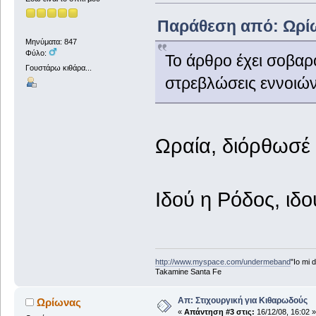
Παράθεση από: Ωρίων
Μηνύματα: 847
Φύλο:
Το άρθρο έχει σοβαρ
Γουστάρω κιθάρα...
στρεβλώσεις εννοιών
Ωραία, διόρθωσέ τ
Ιδού η Ρόδος, ιδο
http://www.myspace.com/undermeband
"Io mi d
Takamine Santa Fe
Απ: Στιχουργική για Κιθαρωδούς
Ωρίωνας
«
Απάντηση #3 στις:
16/12/08, 16:02 »