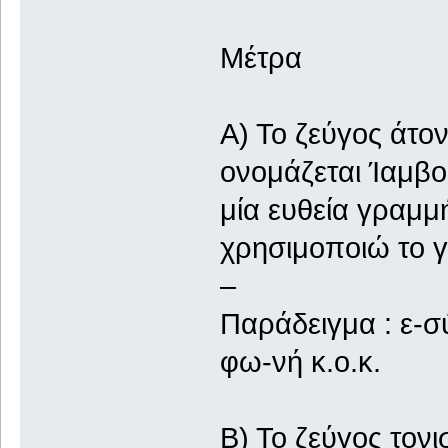
Μέτρα
Α) Το ζεύγος άτο
ονομάζεται Ίαμβος
μία ευθεία γραμμ
χρησιμοποιώ το γ
–
Παράδειγμα : ε-σ
φω-νή κ.ο.κ.
Β) Το ζεύγος τον