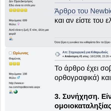
Δεν Είμαι Δικηγόρος
Εδώ είναι το σπίτι μου
Άρθρο του Newbie
και αν είστε του 
Μηνύματα: 699
Φύλο:
Αυτό είναι η ζωή; Ε τότε, άλλη μια
φορά!
Όσα ξέρει η γυναίκα του κιθαρίστα δεν τα ξέρει
Απ: Στιχουργική για Κιθαρωδούς
Ωρίωνας
«
Απάντηση #1 στις:
16/12/08, 15:26 »
Θαμώνας
Το άρθρο έχει σο
Μηνύματα: 198
ορθογραφικά) και
Φύλο:
http://www.e-
na.com/mpolitexneio.aspx
3. Συνήχηση. Εί
ομοιοκαταληξίας