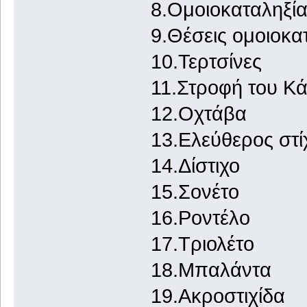
8.Ομοιοκαταληξία
9.Θέσεις ομοιοκα
10.Τερτσίνες
11.Στροφή του Κ
12.Οχτάβα
13.Ελεύθερος στί
14.Δίστιχο
15.Σονέτο
16.Ροντέλο
17.Τριολέτο
18.Μπαλάντα
19.Ακροστιχίδα