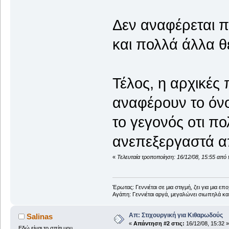
Δεν αναφέρεται 
και πολλά άλλα θ
Τέλος, η αρχικές
αναφέρουν το όν
το γεγονός οτι πο
ανεπεξεργαστά απ
«
Τελευταία τροποποίηση: 16/12/08, 15:55 από
Έρωτας: Γεννιέται σε μια στιγμή, ζει για μια επο
Αγάπη: Γεννιέται αργά, μεγαλώνει σιωπηλά και
Απ: Στιχουργική για Κιθαρωδούς
Salinas
«
Απάντηση #2 στις:
16/12/08, 15:32 »
Εδώ είναι το σπίτι μου