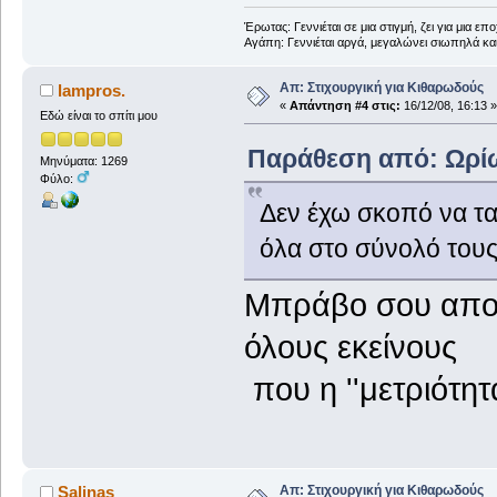
Έρωτας: Γεννιέται σε μια στιγμή, ζει για μια επο
Αγάπη: Γεννιέται αργά, μεγαλώνει σιωπηλά και
Απ: Στιχουργική για Κιθαρωδούς
lampros.
«
Απάντηση #4 στις:
16/12/08, 16:13 »
Εδώ είναι το σπίτι μου
Παράθεση από: Ωρίων
Μηνύματα: 1269
Φύλο:
Δεν έχω σκοπό να τ
όλα στο σύνολό τους
Μπράβο σου απο 
όλους εκείνους
που η ''μετριότητ
Απ: Στιχουργική για Κιθαρωδούς
Salinas