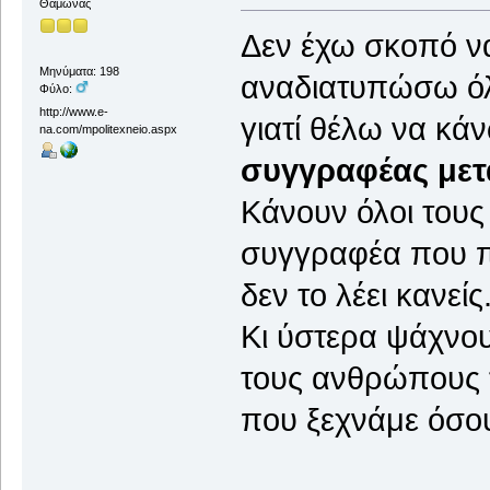
Θαμώνας
Δεν έχω σκοπό ν
Μηνύματα: 198
αναδιατυπώσω όλα
Φύλο:
http://www.e-
γιατί θέλω να κά
na.com/mpolitexneio.aspx
συγγραφέας μετ
Κάνουν όλοι τους
συγγραφέα που πρ
δεν το λέει κανείς
Κι ύστερα ψάχνο
τους ανθρώπους τ
που ξεχνάμε όσου