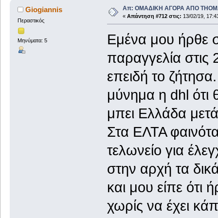
Απ: ΟΜΑΔΙΚΗ ΑΓΟΡΑ ΑΠΟ THO
Giogiannis
«
Απάντηση #712 στις:
13/02/19, 17:4
Περαστικός
Εμένα μου ήρθε σ
Μηνύματα: 5
παραγγελία στις 
επειδή το ζήτησα.
μύνημα η dhl ότι
μπει Ελλάδα μετ
Στα ΕΛΤΑ φαινόταν
τελωνείο για έλε
στην αρχή τα δικ
και μου είπε ότι 
χωρίς να έχει κά