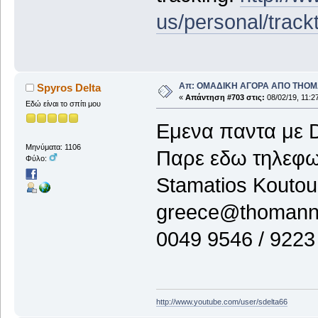
us/personal/track
Απ: ΟΜΑΔΙΚΗ ΑΓΟΡΑ ΑΠΟ THO
Spyros Delta
«
Απάντηση #703 στις:
08/02/19, 11:2
Εδώ είναι το σπίτι μου
Εμενα παντα με 
Μηνύματα: 1106
Παρε εδω τηλεφ
Φύλο:
Stamatios Koutou
greece@thomann
0049 9546 / 9223
http://www.youtube.com/user/sdelta66