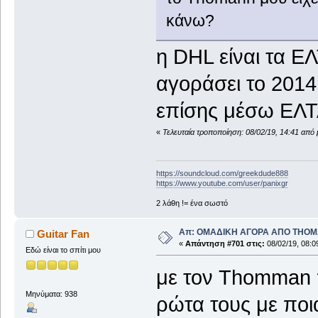
κάνω?
η DHL είναι τα ΕΛ
αγοράσει το 2014
επίσης μέσω ΕΛΤ
«
Τελευταία τροποποίηση: 08/02/19, 14:41 από 
https://soundcloud.com/greekdude888
https://www.youtube.com/user/panixgr
2 λάθη != ένα σωστό
Απ: ΟΜΑΔΙΚΗ ΑΓΟΡΑ ΑΠΟ THO
Guitar Fan
«
Απάντηση #701 στις:
08/02/19, 08:0
Εδώ είναι το σπίτι μου
με τον Thomman π
Μηνύματα: 938
ρώτα τους με ποια