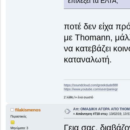
επιλέξει τα ΕΛΤΑ,
ποτέ δεν είχα πρ
με Thomann, μάλλ
να κατεβάζει κοι
καταναλωτή.
https://soundcloud.com/greekdude888
https://www.youtube.com/user/panixgr
2 λάθη != ένα σωστό
Απ: ΟΜΑΔΙΚΗ ΑΓΟΡΑ ΑΠΟ THO
filakismenos
«
Απάντηση #710 στις:
13/02/19, 13:5
Περαστικός
Γεια σας, διαβάζ
Μηνύματα: 3