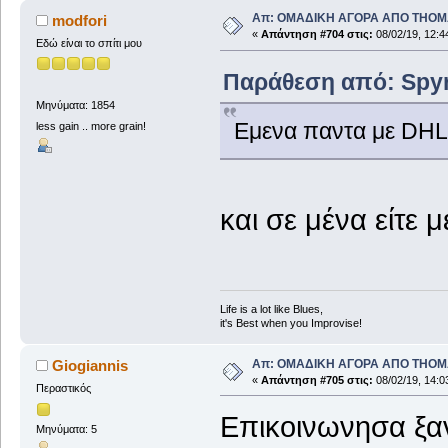
Απ: ΟΜΑΔΙΚΗ ΑΓΟΡΑ ΑΠΟ THO
modfori
«
Απάντηση #704 στις:
08/02/19, 12:4
Εδώ είναι το σπίτι μου
Παράθεση από: Spyro
Μηνύματα: 1854
Εμενα παντα με DHL
less gain .. more grain!
και σε μένα είτε μ
Life is a lot like Blues,
it's Best when you Improvise!
Απ: ΟΜΑΔΙΚΗ ΑΓΟΡΑ ΑΠΟ THO
Giogiannis
«
Απάντηση #705 στις:
08/02/19, 14:0
Περαστικός
Επικοινωνησα ξα
Μηνύματα: 5