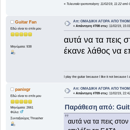
«
Τελευταία τροποποίηση: 11/02/19, 11:22 από 
Απ: ΟΜΑΔΙΚΗ ΑΓΟΡΑ ΑΠΟ THO
Guitar Fan
«
Απάντηση #708 στις:
11/02/19, 15:0
Εδώ είναι το σπίτι μου
αυτά να τα πεις σ
Μηνύματα: 938
έκανε λάθος να επ
I play the guitar because I like it not because I 
Απ: ΟΜΑΔΙΚΗ ΑΓΟΡΑ ΑΠΟ THO
panixgr
«
Απάντηση #709 στις:
11/02/19, 22:4
Εδώ είναι το σπίτι μου
Παράθεση από: Guita
Μηνύματα: 2661
Φύλο:
Συνταξιούχος Thrasher
αυτά να τα πεις στον