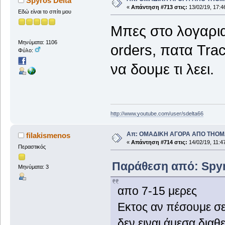
Spyros Delta
«
Απάντηση #713 στις:
13/02/19, 17:4
Εδώ είναι το σπίτι μου
Μπες στο λογαρια
Μηνύματα: 1106
orders, πατα Trac
Φύλο:
να δουμε τι λεει.
http://www.youtube.com/user/sdelta66
Απ: ΟΜΑΔΙΚΗ ΑΓΟΡΑ ΑΠΟ THO
filakismenos
«
Απάντηση #714 στις:
14/02/19, 11:4
Περαστικός
Παράθεση από: Spyro
Μηνύματα: 3
απο 7-15 μερες
Εκτος αν πέσουμε σε
δεν ειναι άμεσα διαθ