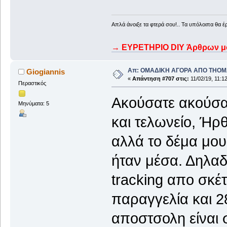
Απλά άνοιξε τα φτερά σου!.. Τα υπόλοιπα θα έ
→ ΕΥΡΕΤΗΡΙΟ DIY Άρθρων μου
Απ: ΟΜΑΔΙΚΗ ΑΓΟΡΑ ΑΠΟ THO
Giogiannis
«
Απάντηση #707 στις:
11/02/19, 11:12
Περαστικός
Ακούσατε ακούσατ
Μηνύματα: 5
και τελωνείο, Ήρ
αλλά το δέμα μου
ήταν μέσα. Δηλα
tracking απο σκέ
παραγγελία και 2
αποστσολη είναι 