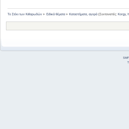
Το Στέκι των Κιθαρωδών
»
Ειδικά θέματα
»
Καταστήματα, αγορά
(Συντονιστές:
Korgy
,
SMF
T