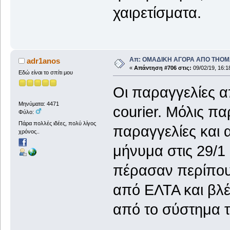
χαιρετίσματα.
Απ: ΟΜΑΔΙΚΗ ΑΓΟΡΑ ΑΠΟ THO
adr1anos
«
Απάντηση #706 στις:
09/02/19, 16:1
Εδώ είναι το σπίτι μου
Οι παραγγελίες 
Μηνύματα: 4471
courier. Μόλις π
Φύλο:
Πάρα πολλές ιδέες, πολύ λίγος
παραγγελίες και 
χρόνος..
μήνυμα στις 29/1
πέρασαν περίπου
από ΕΛΤΑ και βλέ
από το σύστημα τ