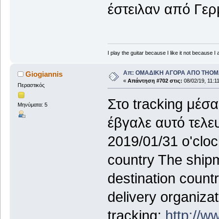
έστειλαν από Γερ
I play the guitar because I like it not because I 
Απ: ΟΜΑΔΙΚΗ ΑΓΟΡΑ ΑΠΟ THO
Giogiannis
«
Απάντηση #702 στις:
08/02/19, 11:11
Περαστικός
Στο tracking μέσ
Μηνύματα: 5
έβγαλε αυτό τελευ
2019/01/31 o'cloc
country The shipm
destination count
delivery organiza
tracking:
http://w