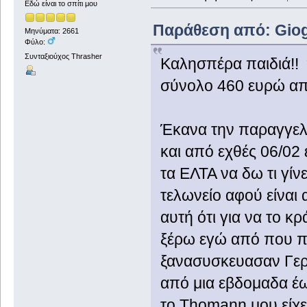
Εδώ είναι το σπίτι μου
Παράθεση από: Giogi
Μηνύματα: 2661
Φύλο:
Συνταξιούχος Thrasher
Καλησπέρα παιδιά!! 
σύνολο 460 ευρώ α
Έκανα την παραγγελία
και από εχθές 06/02 
τα ΕΛΤΑ να δω τι γίνε
τελωνείο αφού είνα
αυτή ότι για να το κ
ξέρω εγώ από που παρ
ξανασυσκευασαν Γερμα
από μια εβδομαδα έω
το Thomann μου είχε