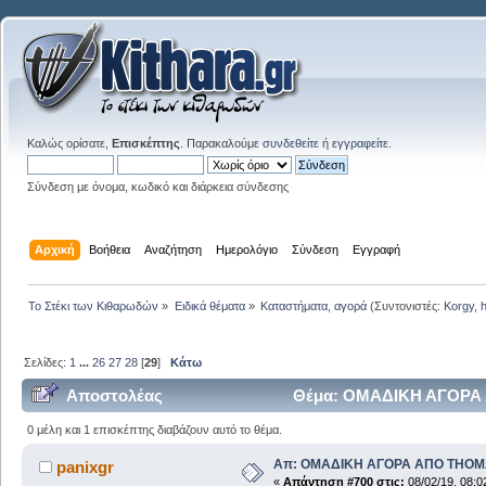
Καλώς ορίσατε,
Επισκέπτης
. Παρακαλούμε
συνδεθείτε
ή
εγγραφείτε
.
Σύνδεση με όνομα, κωδικό και διάρκεια σύνδεσης
Αρχική
Βοήθεια
Αναζήτηση
Ημερολόγιο
Σύνδεση
Εγγραφή
Το Στέκι των Κιθαρωδών
»
Ειδικά θέματα
»
Καταστήματα, αγορά
(Συντονιστές:
Korgy
,
Σελίδες:
1
...
26
27
28
[
29
]
Κάτω
Αποστολέας
Θέμα: ΟΜΑΔΙΚΗ ΑΓΟΡΑ 
0 μέλη και 1 επισκέπτης διαβάζουν αυτό το θέμα.
Απ: ΟΜΑΔΙΚΗ ΑΓΟΡΑ ΑΠΟ THO
panixgr
«
Απάντηση #700 στις:
08/02/19, 08:0