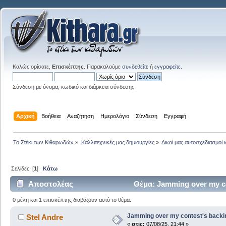
Καλώς ορίσατε,
Επισκέπτης
. Παρακαλούμε
συνδεθείτε
ή
εγγραφείτε
.
Σύνδεση με όνομα, κωδικό και διάρκεια σύνδεσης
Αρχική
Βοήθεια
Αναζήτηση
Ημερολόγιο
Σύνδεση
Εγγραφή
Το Στέκι των Κιθαρωδών
»
Καλλιτεχνικές μας δημιουργίες
»
Δικοί μας αυτοσχεδιασμοί 
Σελίδες: [
1
]
Κάτω
Αποστολέας
Θέμα: Jamming over my co
0 μέλη και 1 επισκέπτης διαβάζουν αυτό το θέμα.
Jamming over my contest's backi
Stel Andre
«
στις:
07/08/25, 21:44 »