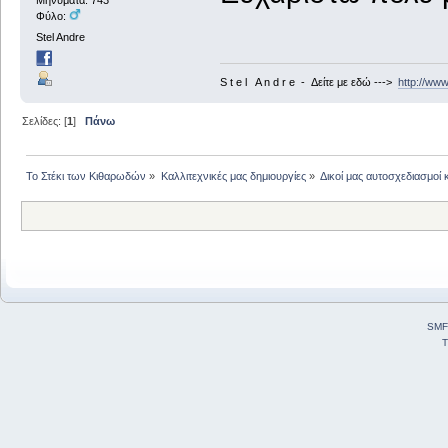
Φύλο:
Stel Andre
S t e l A n d r e - Δείτε με εδώ --->
http://ww
Σελίδες: [
1
]
Πάνω
Το Στέκι των Κιθαρωδών
»
Καλλιτεχνικές μας δημιουργίες
»
Δικοί μας αυτοσχεδιασμοί 
SMF
T