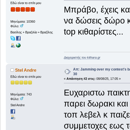
Εδώ είναι το σπίτι μου
Μπράβο, έχεις και
να δώσεις δώρο κ
Μηνύματα: 10360
Φύλο:
top κιθαρίστες...
Βασίλης + Βραζιλία = Βραζίλης
Διαχειριστής του kithara.gr
Απ: Jamming over my contest's b
Stel Andre
30
Εδώ είναι το σπίτι μου
«
Απάντηση #2 στις:
08/08/25, 17:05 »
Ευχαριστω παικτη 
Μηνύματα: 743
Φύλο:
παρει δωρακι και
Stel Andre
τοπ λεβελ κ παιζε
συμμετοχες εως τ