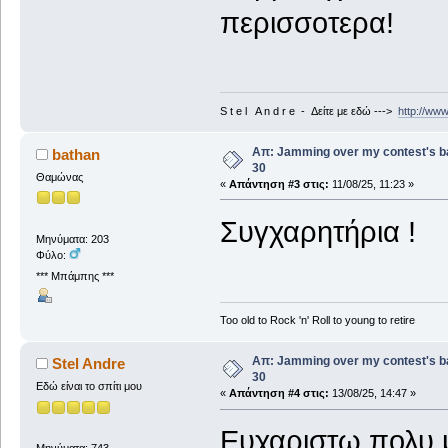
περισσοτερα!
S t e l A n d r e - Δείτε με εδώ --->
http://ww
Απ: Jamming over my contest's b
bathan
30
Θαμώνας
«
Απάντηση #3 στις:
11/08/25, 11:23 »
Συγχαρητήρια !
Μηνύματα: 203
Φύλο:
*** Μπάμπης ***
Too old to Rock 'n' Roll to young to retire
Απ: Jamming over my contest's b
Stel Andre
30
Εδώ είναι το σπίτι μου
«
Απάντηση #4 στις:
13/08/25, 14:47 »
Ευχαριστω πολυ 
Μηνύματα: 743