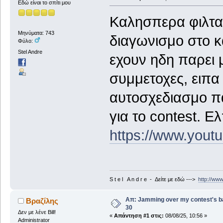
Εδώ είναι το σπίτι μου
Καλησπερα φιλτατ
Μηνύματα: 743
διαγωνισμο στο κα
Φύλο:
Stel Andre
εχουν ηδη παρει 
συμμετοχες, ειπα 
αυτοσχεδιασμο π
για το contest. Ε
https://www.you
S t e l A n d r e - Δείτε με εδώ --->
http://ww
Απ: Jamming over my contest's b
Βραζίλης
30
Δεν με λένε Bill!
«
Απάντηση #1 στις:
08/08/25, 10:56 »
Administrator