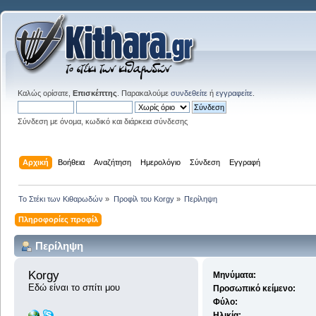
Καλώς ορίσατε,
Επισκέπτης
. Παρακαλούμε
συνδεθείτε
ή
εγγραφείτε
.
Σύνδεση με όνομα, κωδικό και διάρκεια σύνδεσης
Αρχική
Βοήθεια
Αναζήτηση
Ημερολόγιο
Σύνδεση
Εγγραφή
Το Στέκι των Κιθαρωδών
»
Προφίλ του Korgy
»
Περίληψη
Πληροφορίες προφίλ
Περίληψη
Korgy 
Μηνύματα:
Εδώ είναι το σπίτι μου
Προσωπικό κείμενο:
Φύλο:
Ηλικία: