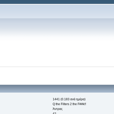
1441 (0.183 ανά ημέρα)
Q the Filters 2 the F##k!!
Άντρας
42