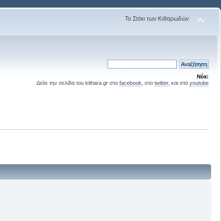
Το Στέκι των Κιθαρωδών
Νέα:
Δείτε την σελίδα του kithara.gr στο
facebook
, στο
twitter
, και στο
youtube