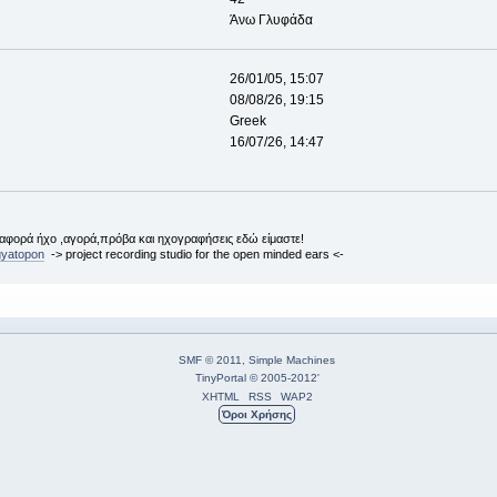
Άνω Γλυφάδα
26/01/05, 15:07
08/08/26, 19:15
Greek
16/07/26, 14:47
αφορά ήχο ,αγορά,πρόβα και ηχογραφήσεις εδώ είμαστε!
gyatopon
-> project recording studio for the open minded ears <-
SMF © 2011
,
Simple Machines
TinyPortal
© 2005-2012
'
XHTML
RSS
WAP2
Όροι Χρήσης