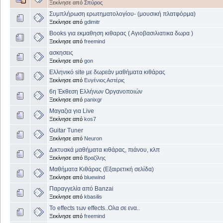
Ξεκίνησε από
Σπύρος
Συμπλήρωση ερωτηματολογίου- (μουσική πλατφόρμα)
Ξεκίνησε από
gdimitr
Books για εκμαθηση κιθαρας ( Αγιοβασιλιατικα δωρα )
Ξεκίνησε από
freemind
ασκησεις
Ξεκίνησε από
gon
Ελληνικό site με δωρεάν μαθήματα κιθάρας
Ξεκίνησε από
Ευγένιος Αστέρις
6η Έκθεση Ελλήνων Οργανοποιών
Ξεκίνησε από
panixgr
Μαγαζια για Live
Ξεκίνησε από
kos7
Guitar Tuner
Ξεκίνησε από
Neuron
Δικτυακά μαθήματα κιθάρας, πιάνου, κλπ
Ξεκίνησε από
Βραζίλης
Μαθήματα Κιθάρας (Εξαιρετική σελίδα)
Ξεκίνησε από
bluewind
Παραγγελία από Banzai
Ξεκίνησε από
kbasilis
Το effects των effects..Ολα σε ενα..
Ξεκίνησε από
freemind