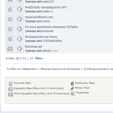
Ξεκίνησε από
sakis123
Αναζητηση προγραμματος Η\Υ
Ξεκίνησε από
stelios-z
musiciansfriend.com
Ξεκίνησε από
zebric
Για τους φανατικους freeware VSTαδες
Ξεκίνησε από
freemind
Φυσαρμόνικα για όλους
Ξεκίνησε από
STEFANOS604
thomman.de
Ξεκίνησε από
Alkaid
«
1
2
»
Σελίδες: [
1
]
2
3
4
...
14
Πάνω
Το Στέκι των Κιθαρωδών
»
Μουσικά όργανα και εξοπλισμός
»
Σύνδεσμοι μουσικών ο
Κανονικό θέμα
Κλειδωμένο θέμα
Μόνιμο θέμα
Δημοφιλές θέμα (Πάνω από 15 απαντήσεις)
Ψηφοφορία
Πολύ δημοφιλές θέμα (Πάνω από 25 απαντήσεις)