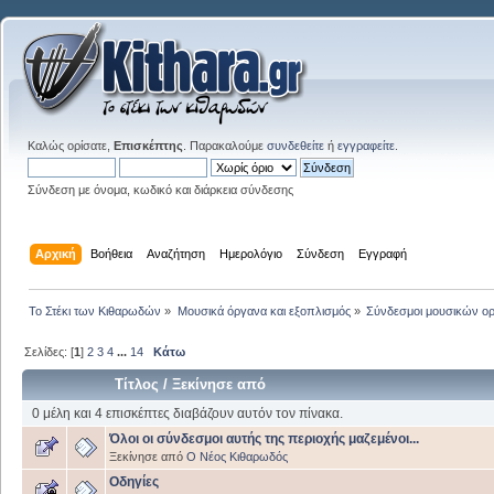
Καλώς ορίσατε,
Επισκέπτης
. Παρακαλούμε
συνδεθείτε
ή
εγγραφείτε
.
Σύνδεση με όνομα, κωδικό και διάρκεια σύνδεσης
Αρχική
Βοήθεια
Αναζήτηση
Ημερολόγιο
Σύνδεση
Εγγραφή
Το Στέκι των Κιθαρωδών
»
Μουσικά όργανα και εξοπλισμός
»
Σύνδεσμοι μουσικών ο
Σελίδες: [
1
]
2
3
4
...
14
Κάτω
Τίτλος
/
Ξεκίνησε από
0 μέλη και 4 επισκέπτες διαβάζουν αυτόν τον πίνακα.
Όλοι οι σύνδεσμοι αυτής της περιοχής μαζεμένοι...
Ξεκίνησε από
Ο Νέος Κιθαρωδός
Οδηγίες