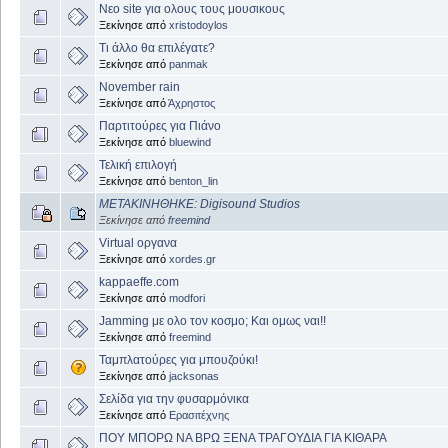
Νεο site για ολους τους μουσικους
Ξεκίνησε από
xristodoylos
Τι άλλο θα επιλέγατε?
Ξεκίνησε από
panmak
November rain
Ξεκίνησε από
Άχρηστος
Παρτιτούρες για Πιάνο
Ξεκίνησε από
bluewind
Τελική επιλογή
Ξεκίνησε από
benton_lin
ΜΕΤΑΚΙΝΗΘΗΚΕ: Digisound Studios
Ξεκίνησε από
freemind
Virtual οργανα
Ξεκίνησε από
xordes.gr
kappaeffe.com
Ξεκίνησε από
modfori
Jamming με ολο τον κοσμο; Και ομως ναι!!
Ξεκίνησε από
freemind
Ταμπλατούρες για μπουζούκι!
Ξεκίνησε από
jacksonas
Σελίδα για την φυσαρμόνικα
Ξεκίνησε από
Ερασιτέχνης
ΠΟΥ ΜΠΟΡΩ ΝΑ ΒΡΩ ΞΕΝΑ ΤΡΑΓΟΥΔΙΑ ΓΙΑ ΚΙΘΑΡΑ