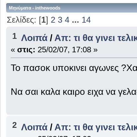
Μηνύματα - inthewoods
Σελίδες: [
1
]
2
3
4
...
14
1
Λοιπά
/
Απ: τι θα γινει τελι
«
στις:
25/02/07, 17:08 »
To πασοκ υποκινει αγωνες ?Χ
Να σαι καλα καιρο ειχα να γελ
2
Λοιπά
/
Απ: τι θα γινει τελι