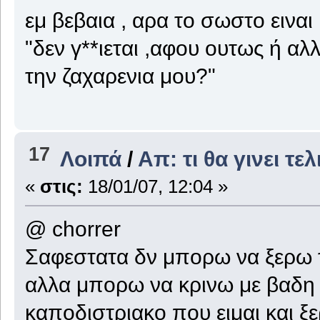
εμ βεβαια , αρα το σωστο ειναι
"δεν γ**ιεται ,αφου ουτως ή α
την ζαχαρενια μου?"
17
Λοιπά
/
Απ: τι θα γινει τε
«
στις:
18/01/07, 12:04 »
@ chorrer
Σαφεστατα δν μπορω να ξερω τι
αλλα μπορω να κρινω με βαδη 
καποδιστριακο που ειμαι και ξε