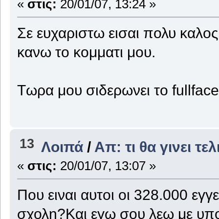
«
στις:
20/01/07, 13:24 »
Σε ευχαριστω εισαι πολυ καλος
κανω το κομματι μου.
Τωρα μου σιδερωνει το fullfac
13
Λοιπά
/
Απ: τι θα γινει τε
«
στις:
20/01/07, 13:07 »
Που ειναι αυτοι οι 328.000 εγ
σχολη?Και εγω σου λεω με υπο