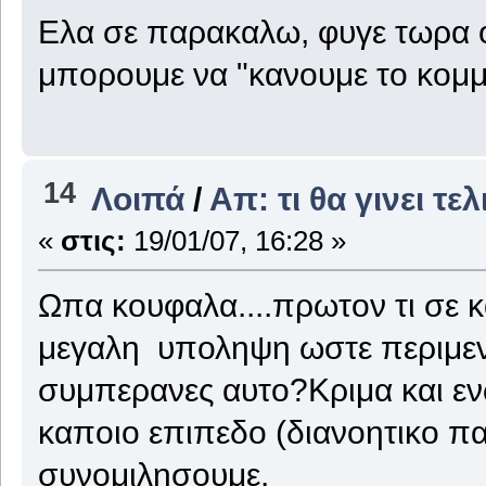
Ελα σε παρακαλω, φυγε τωρα ομ
μπορουμε να "κανουμε το κομμα
14
Λοιπά
/
Απ: τι θα γινει τε
«
στις:
19/01/07, 16:28 »
Ωπα κουφαλα....πρωτον τι σε κα
μεγαλη υποληψη ωστε περιμεν
συμπερανες αυτο?Κριμα και εν
καποιο επιπεδο (διανοητικο π
συνομιλησουμε.