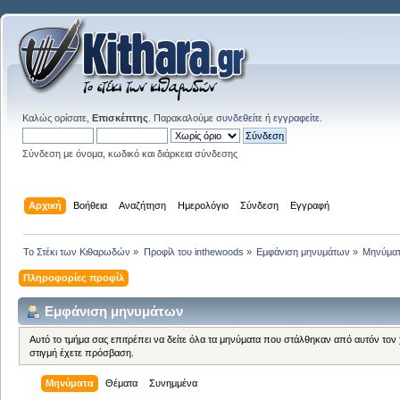
Καλώς ορίσατε,
Επισκέπτης
. Παρακαλούμε
συνδεθείτε
ή
εγγραφείτε
.
Σύνδεση με όνομα, κωδικό και διάρκεια σύνδεσης
Αρχική
Βοήθεια
Αναζήτηση
Ημερολόγιο
Σύνδεση
Εγγραφή
Το Στέκι των Κιθαρωδών
»
Προφίλ του inthewoods
»
Εμφάνιση μηνυμάτων
»
Μηνύμα
Πληροφορίες προφίλ
Εμφάνιση μηνυμάτων
Αυτό το τμήμα σας επιτρέπει να δείτε όλα τα μηνύματα που στάλθηκαν από αυτόν τον
στιγμή έχετε πρόσβαση.
Μηνύματα
Θέματα
Συνημμένα