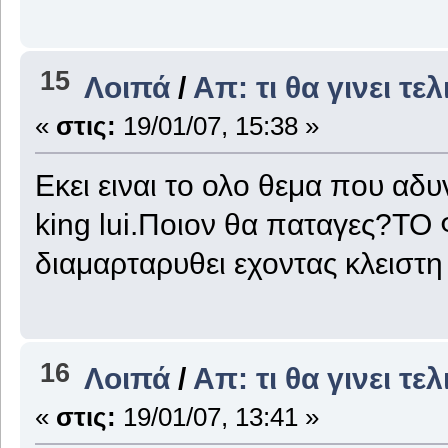
15
Λοιπά
/
Απ: τι θα γινει τε
«
στις:
19/01/07, 15:38 »
Eκει ειναι το ολο θεμα που αδ
king lui.Ποιον θα παταγες?Τ
διαμαρταρυθει εχοντας κλειστη
16
Λοιπά
/
Απ: τι θα γινει τε
«
στις:
19/01/07, 13:41 »