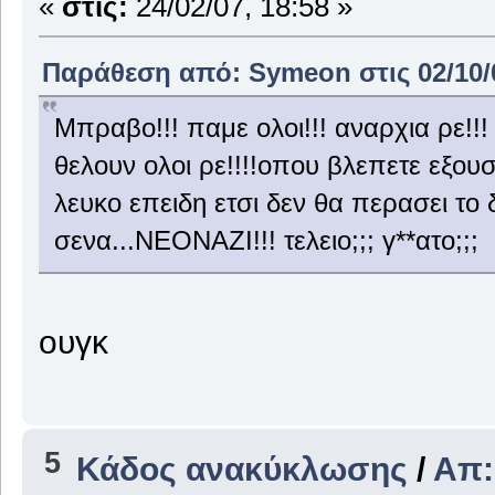
«
στις:
24/02/07, 18:58 »
Παράθεση από: Symeon στις 02/10/0
Μπραβο!!! παμε ολοι!!! αναρχια ρε!!!
θελουν ολοι ρε!!!!οπου βλεπετε εξου
λευκο επειδη ετσι δεν θα περασει το
σενα...ΝΕΟΝΑΖΙ!!! τελειο;;; γ**ατο;;;
oυγκ
5
Κάδος ανακύκλωσης
/
Απ: