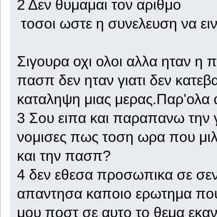
2 Δεν θυμαμαι τον αριθμο
τοσοι ωστε η συνελευση να ε
Σιγουρα οχι ολοι αλλα ηταν η π
πασπ δεν ηταν γιατι δεν κατεβ
καταληψη μιας μερας.Παρ'ολα α
3 Σου ειπα και παραπανω την 
νομισες πως τοση ωρα που μι
και την πασπ?
4 δεν εθεσα προσωπικα σε σεν
απαντησα καποιο ερωτημα πο
μου ποστ σε αυτο το θεμα εκαν