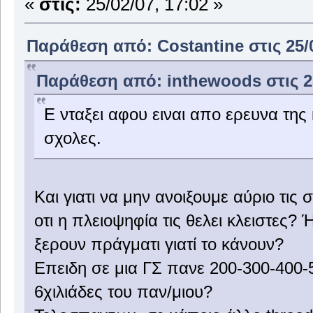
«
στις:
25/02/07, 17:02 »
Παράθεση από: Costantine στις 25/0
Παράθεση από: inthewoods στις 25
Ε νταξει αφου ειναι απο ερευνα της
σχολες.
Και γιατι να μην ανοιξουμε αύριο τι
οτι η πλειοψηφία τις θελει κλειστες? 
ξερουν πράγματι γιατί το κάνουν?
Επειδη σε μια ΓΣ πανε 200-300-400-
6χιλιάδες του παν/μιου?