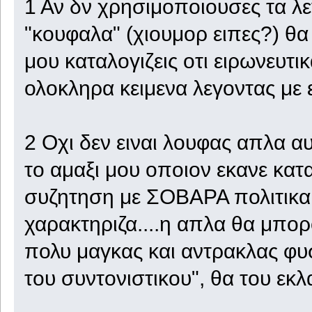
1 Αν δν χρησιμοποιουσες τα λ
"κουφαλα" (χιουμορ ειπες?) θα 
μου καταλογιζεις οτι ειρωνευτ
ολοκληρα κειμενα λεγοντας με
2 Οχι δεν ειναι λουφας απλα α
το αμαξι μου οποιον εκανε κατ
συζητηση με ΣΟΒΑΡΑ πολιτικα 
χαρακτηριζα....η απλα θα μπο
πολυ μαγκας και αντρακλας φυσι
του συντονιστικου", θα του ε