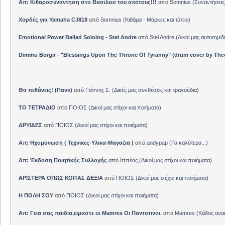
Απ: Κιθαροσυναντηση στο Βασιλειο του σκότους!!!
από
Somnius
(
Συναντήσεις
Χορδές για Yamaha CJ818
από
Somnius
(
Κιθάρα - Μάρκες και τύποι
)
Emotional Power Ballad Soloing - Stel Andre
από
Stel Andre
(
Δικοί μας αυτοσχεδ
Dimmu Borgir - "Blessings Upon The Throne Of Tyranny" (drum cover by The
Θα πεθάνεις! (Πανκ)
από
Γιάννης Σ.
(
Δικές μας συνθέσεις και τραγούδια
)
ΤΟ ΤΕΤΡΑΔΙΟ
από
ΠΟΙΟΣ
(
Δικοί μας στίχοι και ποιήματα
)
ΔΡΥΙΔΕΣ
από
ΠΟΙΟΣ
(
Δικοί μας στίχοι και ποιήματα
)
Απ: Ηχομονωση ( Τεχνικες-Υλικα-Μαγαζια )
από
andypap
(
Τα καλύτερα...
)
Απ: Έκδοση Ποιητικής Συλλογής
από
Ιππέας
(
Δικοί μας στίχοι και ποιήματα
)
ΑΡΙΣΤΕΡΑ ΟΠΩΣ ΚΟΙΤΑΣ ΔΕΞΙΑ
από
ΠΟΙΟΣ
(
Δικοί μας στίχοι και ποιήματα
)
Η ΠΟΛΗ ΣΟΥ
από
ΠΟΙΟΣ
(
Δικοί μας στίχοι και ποιήματα
)
Απ: Γεια σας παιδια,ειμαστε οι Mamres Οι Παντοτινοι.
από
Mamres
(
Κάδος αν