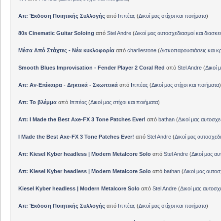
Απ: Έκδοση Ποιητικής Συλλογής
από
Ιππέας
(
Δικοί μας στίχοι και ποιήματα
)
80s Cinematic Guitar Soloing
από
Stel Andre
(
Δικοί μας αυτοσχεδιασμοί και διασκε
Μέσα Από Στάχτες - Νέα κυκλοφορία
από
charllestone
(
Δισκοπαρουσιάσεις και κρ
Smooth Blues Improvisation - Fender Player 2 Coral Red
από
Stel Andre
(
Δικοί 
Απ: Αν-Επίκαιρα - Δηκτικά - Σκωπτικά
από
Ιππέας
(
Δικοί μας στίχοι και ποιήματα
)
Απ: Το βλέμμα
από
Ιππέας
(
Δικοί μας στίχοι και ποιήματα
)
Απ: I Made the Best Axe-FX 3 Tone Patches Ever!
από
bathan
(
Δικοί μας αυτοσχε
I Made the Best Axe-FX 3 Tone Patches Ever!
από
Stel Andre
(
Δικοί μας αυτοσχεδ
Απ: Kiesel Kyber headless | Modern Metalcore Solo
από
Stel Andre
(
Δικοί μας αυ
Απ: Kiesel Kyber headless | Modern Metalcore Solo
από
bathan
(
Δικοί μας αυτοσ
Kiesel Kyber headless | Modern Metalcore Solo
από
Stel Andre
(
Δικοί μας αυτοσχ
Απ: Έκδοση Ποιητικής Συλλογής
από
Ιππέας
(
Δικοί μας στίχοι και ποιήματα
)