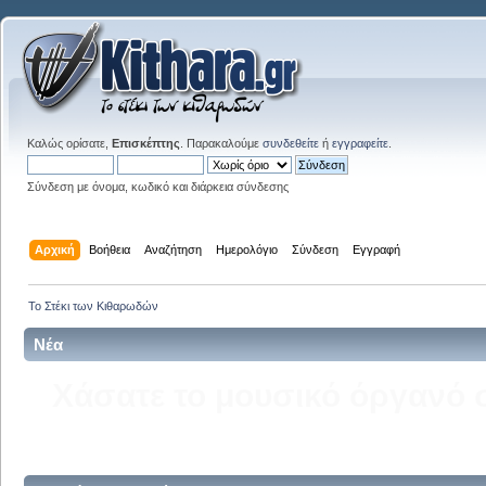
Καλώς ορίσατε,
Επισκέπτης
. Παρακαλούμε
συνδεθείτε
ή
εγγραφείτε
.
Σύνδεση με όνομα, κωδικό και διάρκεια σύνδεσης
Αρχική
Βοήθεια
Αναζήτηση
Ημερολόγιο
Σύνδεση
Εγγραφή
Το Στέκι των Κιθαρωδών
Νέα
Δείτε την σελίδα του kitha
στ