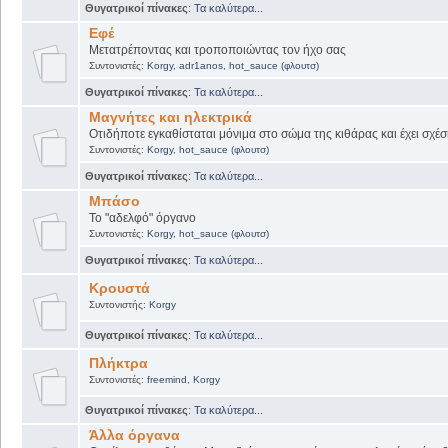
Θυγατρικοί πίνακες
:
Τα καλύτερα...
Εφέ
Μετατρέποντας και τροποποιώντας τον ήχο σας
Συντονιστές:
Korgy
,
adr1anos
,
hot_sauce (φλουτσ)
Θυγατρικοί πίνακες
:
Τα καλύτερα...
Μαγνήτες και ηλεκτρικά
Οτιδήποτε εγκαθίσταται μόνιμα στο σώμα της κιθάρας και έχει σχέσ
Συντονιστές:
Korgy
,
hot_sauce (φλουτσ)
Θυγατρικοί πίνακες
:
Τα καλύτερα...
Μπάσο
Το "αδελφό" όργανο
Συντονιστές:
Korgy
,
hot_sauce (φλουτσ)
Θυγατρικοί πίνακες
:
Τα καλύτερα...
Κρουστά
Συντονιστής:
Korgy
Θυγατρικοί πίνακες
:
Τα καλύτερα...
Πλήκτρα
Συντονιστές:
freemind
,
Korgy
Θυγατρικοί πίνακες
:
Τα καλύτερα...
Άλλα όργανα