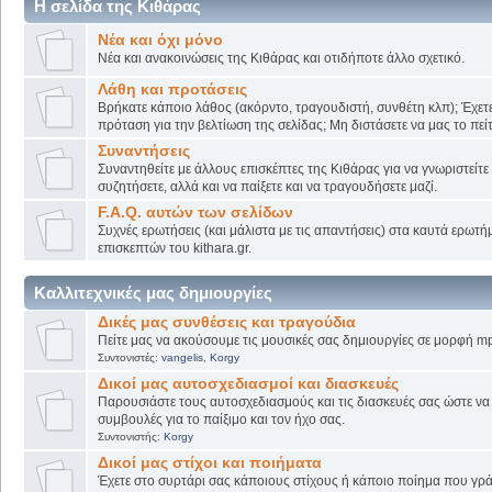
Η σελίδα της Κιθάρας
Νέα και όχι μόνο
Νέα και ανακοινώσεις της Κιθάρας και οτιδήποτε άλλο σχετικό.
Λάθη και προτάσεις
Βρήκατε κάποιο λάθος (ακόρντο, τραγουδιστή, συνθέτη κλπ); Έχετε
πρόταση για την βελτίωση της σελίδας; Μη διστάσετε να μας το πείτ
Συναντήσεις
Συναντηθείτε με άλλους επισκέπτες της Κιθάρας για να γνωριστείτε
συζητήσετε, αλλά και να παίξετε και να τραγουδήσετε μαζί.
F.A.Q. αυτών των σελίδων
Συχνές ερωτήσεις (και μάλιστα με τις απαντήσεις) στα καυτά ερωτ
επισκεπτών του kithara.gr.
Καλλιτεχνικές μας δημιουργίες
Δικές μας συνθέσεις και τραγούδια
Πείτε μας να ακούσουμε τις μουσικές σας δημιουργίες σε μορφή mp
Συντονιστές:
vangelis
,
Korgy
Δικοί μας αυτοσχεδιασμοί και διασκευές
Παρουσιάστε τους αυτοσχεδιασμούς και τις διασκευές σας ώστε να λ
συμβουλές για το παίξιμο και τον ήχο σας.
Συντονιστής:
Korgy
Δικοί μας στίχοι και ποιήματα
Έχετε στο συρτάρι σας κάποιους στίχους ή κάποιο ποίημα που γρά