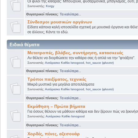
Οι φίλοι της κιθάρας: Μπουζούκι, φυσαρμόνικα, μπαγλαμάς, ούτι, βι
Συντονιστής:
Korgy
Θυγατρικοί πίνακες
:
Τα καλύτερα...
Σύνδεσμοι μουσικών οργάνων
Είδατε κάποια καλή ιστοσελίδα σχετική με μουσικά όργανα και θέλετ
σε άλλους; Κάντε το εδώ.
Ειδικά θέματα
Μετατροπές, βλάβες, συντήρηση, κατασκευές
Αν θέλετε να διορθώσετε την κιθάρα σας ή απλά να την "φτιάξετε".
Συντονιστές:
Αυτάρεσκο Καθίκι Isnogood
,
hot_sauce (φλουτσ)
Θυγατρικοί πίνακες
:
Τα καλύτερα...
Τρόποι παιξίματος, τεχνικές
Μικρά μυστικά για μεγάλα αποτελέσματα
Συντονιστές:
Αυτάρεσκο Καθίκι Isnogood
,
hot_sauce (φλουτσ)
Θυγατρικοί πίνακες
:
Τα καλύτερα...
Εκμάθηση – Πρώτα βήματα
Για όσους θέλουν να μάθουν κιθάρα και δεν ξέρουν πώς να ξεκινήσο
Συντονιστής:
Αυτάρεσκο Καθίκι Isnogood
Θυγατρικοί πίνακες
:
Τα καλύτερα...
Χορδές, πένες, αξεσουάρ