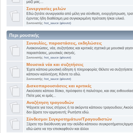
μαζί μας....
Συνεργασίες μελών
Εδώ ζητάτε συνεργασία από μέλη για σύνθεση, ενορχήστρωση, τρα
έχοντας ήδη διαθέσιμη μια συγκεκριμένη πρόταση ή/και υλικό.
Συντονιστής:
hot_sauce (φλουτσ)
Περι μουσικής
Συναυλίες, παραστάσεις, εκδηλώσεις
Ανακοινώσεις, νέα, συζητήσεις και κριτικές σχετικά με μουσικά γεγο
παραστάσεις, μουσικές σκηνές.
Συντονιστής:
hot_sauce (φλουτσ)
Μουσικά νέα και συζητήσεις
Έχετε κάποια μουσική είδηση ή πληροφορία; Θέλετε να συζητήσετε 
κάποιον καλλιτέχνη; Κάντε το εδώ.
Συντονιστής:
hot_sauce (φλουτσ)
Δισκοπαρουσιάσεις και κριτικές
Ακούσατε κάποιο δίσκο, πρόσφατο ή παλιότερο, και σας ενθουσίασ
Πείτε μας κι εμάς...
Αναζήτηση τραγουδιών
Ψάχνετε για τους στίχους ή τα ακόρντα κάποιου τραγουδιου; Ακού
δεν ξέρετε τον ερμηνευτή; Ρωτήστε εδώ.
Σύνδεσμοι Συγκροτημάτων/Τραγουδιστών
Ξέρετε την διεύθυνση για την σελίδα κάποιου συγκροτήματος/ερμη
εδώ ώστε να την επισκεφθούν και άλλοι