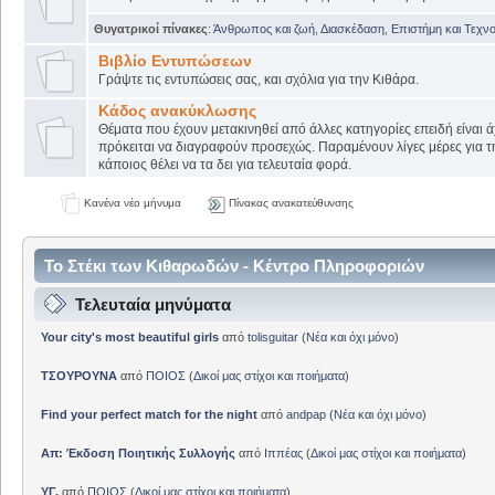
Θυγατρικοί πίνακες
:
Άνθρωπος και ζωή
,
Διασκέδαση
,
Επιστήμη και Τεχν
Βιβλίο Εντυπώσεων
Γράψτε τις εντυπώσεις σας, και σχόλια για την Κιθάρα.
Κάδος ανακύκλωσης
Θέματα που έχουν μετακινηθεί από άλλες κατηγορίες επειδή είναι ά
πρόκειται να διαγραφούν προσεχώς. Παραμένουν λίγες μέρες για 
κάποιος θέλει να τα δει για τελευταία φορά.
Κανένα νέο μήνυμα
Πίνακας ανακατεύθυνσης
Το Στέκι των Κιθαρωδών - Κέντρο Πληροφοριών
Τελευταία μηνύματα
Your city's most beautiful girls
από
tolisguitar
(
Νέα και όχι μόνο
)
ΤΣΟΥΡΟΥΝΑ
από
ΠΟΙΟΣ
(
Δικοί μας στίχοι και ποιήματα
)
Find your perfect match for the night
από
andpap
(
Νέα και όχι μόνο
)
Απ: Έκδοση Ποιητικής Συλλογής
από
Ιππέας
(
Δικοί μας στίχοι και ποιήματα
)
ΥΓ.
από
ΠΟΙΟΣ
(
Δικοί μας στίχοι και ποιήματα
)