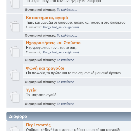
Τα μικρά πράγματα κάνουν την μεγάλη διαφορά
Θυγατρικοί πίνακες
:
Τα καλύτερα...
Καταστήματα, αγορά
Τιμές και μαγαζιά σε διάφορες πόλεις και χώρες ή στο διαδίκτυο
Συντονιστές:
Korgy
,
hot_sauce (φλουτσ)
Θυγατρικοί πίνακες
:
Τα καλύτερα...
Ηχογραφήσεις και Στούντιο
Ηχογραφώντας τον... εαυτό σας.
Συντονιστές:
Korgy
,
hot_sauce (φλουτσ)
Θυγατρικοί πίνακες
:
Τα καλύτερα...
Φωνή και τραγούδι
Γία πολλούς το πρώτο και το πιο σημαντικό μουσικό όργανο...
Θυγατρικοί πίνακες
:
Τα καλύτερα...
Υγεία
Το υπέρτατο αγαθό!
Θυγατρικοί πίνακες
:
Τα καλύτερα...
Διάφορα
Περί παντός
Οτιδήποτε
*δεν*
έχει σχέση με κιθάρα, μουσική και τραγούδι.