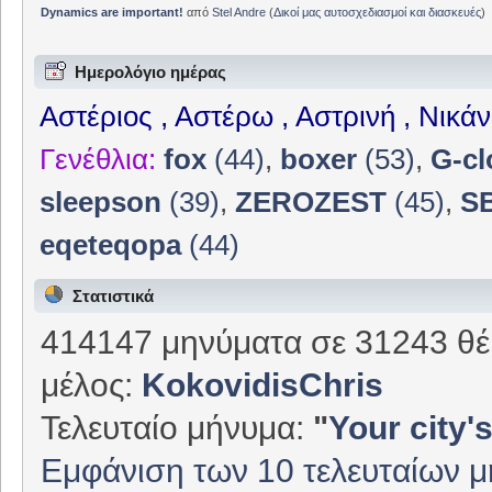
Dynamics are important!
από
Stel Andre
(
Δικοί μας αυτοσχεδιασμοί και διασκευές
)
Ημερολόγιο ημέρας
Αστέριος , Αστέρω , Αστρινή , Νικά
Γενέθλια:
fox
(44)
,
boxer
(53)
,
G-cl
sleepson
(39)
,
ZEROZEST
(45)
,
S
eqeteqopa
(44)
Στατιστικά
414147 μηνύματα σε 31243 θέ
μέλος:
KokovidisChris
Τελευταίο μήνυμα:
"
Your city's
Εμφάνιση των 10 τελευταίων 