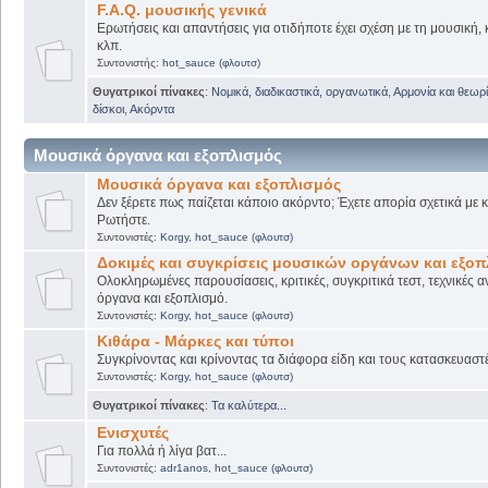
F.A.Q. μουσικής γενικά
Ερωτήσεις και απαντήσεις για οτιδήποτε έχει σχέση με τη μουσική, 
κλπ.
Συντονιστής:
hot_sauce (φλουτσ)
Θυγατρικοί πίνακες
:
Νομικά, διαδικαστικά, οργανωτικά
,
Αρμονία και θεωρί
δίσκοι
,
Ακόρντα
Μουσικά όργανα και εξοπλισμός
Μουσικά όργανα και εξοπλισμός
Δεν ξέρετε πως παίζεται κάποιο ακόρντο; Έχετε απορία σχετικά με
Ρωτήστε.
Συντονιστές:
Korgy
,
hot_sauce (φλουτσ)
Δοκιμές και συγκρίσεις μουσικών οργάνων και εξο
Ολοκληρωμένες παρουσίασεις, κριτικές, συγκριτικά τεστ, τεχνικές α
όργανα και εξοπλισμό.
Συντονιστές:
Korgy
,
hot_sauce (φλουτσ)
Κιθάρα - Μάρκες και τύποι
Συγκρίνοντας και κρίνοντας τα διάφορα είδη και τους κατασκευαστ
Συντονιστές:
Korgy
,
hot_sauce (φλουτσ)
Θυγατρικοί πίνακες
:
Τα καλύτερα...
Ενισχυτές
Για πολλά ή λίγα βατ...
Συντονιστές:
adr1anos
,
hot_sauce (φλουτσ)