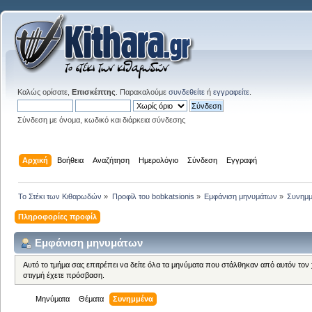
Καλώς ορίσατε,
Επισκέπτης
. Παρακαλούμε
συνδεθείτε
ή
εγγραφείτε
.
Σύνδεση με όνομα, κωδικό και διάρκεια σύνδεσης
Αρχική
Βοήθεια
Αναζήτηση
Ημερολόγιο
Σύνδεση
Εγγραφή
Το Στέκι των Κιθαρωδών
»
Προφίλ του bobkatsionis
»
Εμφάνιση μηνυμάτων
»
Συνημ
Πληροφορίες προφίλ
Εμφάνιση μηνυμάτων
Αυτό το τμήμα σας επιτρέπει να δείτε όλα τα μηνύματα που στάλθηκαν από αυτόν τον
στιγμή έχετε πρόσβαση.
Μηνύματα
Θέματα
Συνημμένα