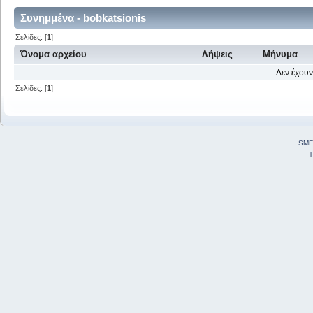
Συνημμένα - bobkatsionis
Σελίδες: [
1
]
Όνομα αρχείου
Λήψεις
Μήνυμα
Δεν έχουν
Σελίδες: [
1
]
SMF
T