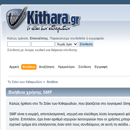
Καλώς ορίσατε,
Επισκέπτης
. Παρακαλούμε
συνδεθείτε
ή
εγγραφείτε
.
Σύνδεση με όνομα, κωδικό και διάρκεια σύνδεσης
Αρχική
Βοήθεια
Αναζήτηση
Ημερολόγιο
Σύνδεση
Εγγραφή
Το Στέκι των Κιθαρωδών
»
Βοήθεια
Βοήθεια χρήσης SMF
Καλώς ήρθατε στο Το Στέκι των Κιθαρωδών, που βασίζεται στο λογισμικό Si
SMF είναι η κομψή, αποτελεσματική, ισχυρή και ελεύθερη λύση λογισμικού φόρ
τρόπο. Επιπλέον, έχει έναν αριθμό ισχυρών λειτουργιών που οι χρήστες μπορ
σχετικό τμήμα είτε επιλέγοντας έναν από τους συνδέσμους σε αυτή τη σελίδα