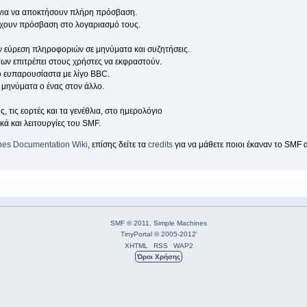
 για να αποκτήσουν πλήρη πρόσβαση.
 έχουν πρόσβαση στο λογαριασμό τους.
την εύρεση πληροφοριών σε μηνύματα και συζητήσεις.
ων επιτρέπει στους χρήστες να εκφραστούν.
ιο ευπαρουσίαστα με λίγο BBC.
μηνύματα ο ένας στον άλλο.
, τις εορτές και τα γενέθλια, στο ημερολόγιο
κά και λειτουργίες του SMF.
nes Documentation Wiki
, επίσης δείτε τα
credits
για να μάθετε ποιοι έκαναν το SMF 
SMF © 2011
,
Simple Machines
TinyPortal
© 2005-2012
'
XHTML
RSS
WAP2
Όροι Χρήσης