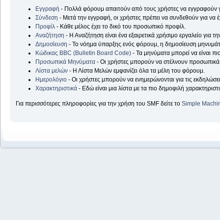
Εγγραφή
- Πολλά φόρουμ απαιτούν από τους χρήστες να εγγραφούν
Σύνδεση
- Μετά την εγγραφή, οι χρήστες πρέπει να συνδεθούν για να
Προφίλ
- Κάθε μέλος έχει το δικό του προσωπικό προφίλ.
Αναζήτηση
- Η Αναζήτηση είναι ένα εξαιρετικά χρήσιμο εργαλείο για 
Δημοσίευση
- Το νόημα ύπαρξης ενός φόρουμ, η δημοσίευση μηνυμάτ
Κώδικας BBC (Bulletin Board Code)
- Τα μηνύματα μπορεί να είναι π
Προσωπικά Μηνύματα
- Οι χρήστες μπορούν να στέλνουν προσωπικά 
Λίστα μελών
- Η Λίστα Μελών εμφανίζει όλα τα μέλη του φόρουμ.
Ημερολόγιο
- Οι χρήστες μπορούν να ενημερώνονται για τις εκδηλώσεις
Χαρακτηριστικά
- Εδώ είναι μια λίστα με τα πιο δημοφιλή χαρακτηριστι
Για περισσότερες πληροφορίες για την χρήση του SMF δείτε το
Simple Machi