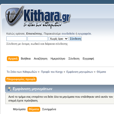
Καλώς ορίσατε,
Επισκέπτης
. Παρακαλούμε
συνδεθείτε
ή
εγγραφείτε
.
Σύνδεση με όνομα, κωδικό και διάρκεια σύνδεσης
Αρχική
Βοήθεια
Αναζήτηση
Ημερολόγιο
Σύνδεση
Εγγραφή
Το Στέκι των Κιθαρωδών
»
Προφίλ του Korgy
»
Εμφάνιση μηνυμάτων
»
Θέματα
Πληροφορίες προφίλ
Εμφάνιση μηνυμάτων
Αυτό το τμήμα σας επιτρέπει να δείτε όλα τα μηνύματα που στάλθηκαν από αυτόν τον
στιγμή έχετε πρόσβαση.
Μηνύματα
Θέματα
Συνημμένα