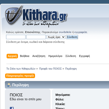
Καλώς ορίσατε,
Επισκέπτης
. Παρακαλούμε
συνδεθείτε
ή
εγγραφείτε
.
Σύνδεση με όνομα, κωδικό και διάρκεια σύνδεσης
Αρχική
Βοήθεια
Αναζήτηση
Ημερολόγιο
Σύνδεση
Εγγραφή
Το Στέκι των Κιθαρωδών
»
Προφίλ του ΠΟΙΟΣ
»
Περίληψη
Πληροφορίες προφίλ
Περίληψη
ΠΟΙΟΣ 
Μηνύματα:
Εδώ είναι το σπίτι μου
Φύλο:
Ηλικία:
Τόπος: