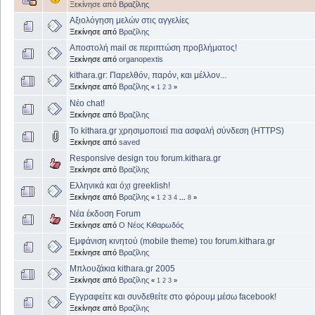
Ξεκίνησε από
Βραζίλης
Αξιολόγηση μελών στις αγγελίες
Ξεκίνησε από
Βραζίλης
Αποστολή mail σε περιπτώση προβλήματος!
Ξεκίνησε από
organopextis
kithara.gr: Παρελθόν, παρόν, και μέλλον...
Ξεκίνησε από
Βραζίλης
«
1
2
3
»
Νέο chat!
Ξεκίνησε από
Βραζίλης
Το kithara.gr χρησιμοποιεί πια ασφαλή σύνδεση (HTTPS)
Ξεκίνησε από
saved
Responsive design του forum.kithara.gr
Ξεκίνησε από
Βραζίλης
Ελληνικά και όχι greeklish!
Ξεκίνησε από
Βραζίλης
«
1
2
3
4
...
8
»
Νέα έκδοση Forum
Ξεκίνησε από
Ο Νέος Κιθαρωδός
Εμφάνιση κινητού (mobile theme) του forum.kithara.gr
Ξεκίνησε από
Βραζίλης
Μπλουζάκια kithara.gr 2005
Ξεκίνησε από
Βραζίλης
«
1
2
3
»
Εγγραφείτε και συνδεθείτε στο φόρουμ μέσω facebook!
Ξεκίνησε από
Βραζίλης