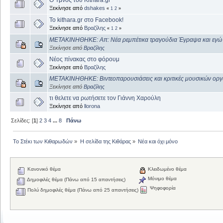
Ξεκίνησε από
dshakes
«
1
2
»
Το kithara.gr στο Facebook!
Ξεκίνησε από
Βραζίλης
«
1
2
»
ΜΕΤΑΚΙΝΗΘΗΚΕ: Απ: Νέα ρεμπέτικα τραγούδια Έγραψα και εγώ 
Ξεκίνησε από
Βραζίλης
Νέος πίνακας στο φόρουμ
Ξεκίνησε από
Βραζίλης
ΜΕΤΑΚΙΝΗΘΗΚΕ: Βιντεοπαρουσιάσεις και κριτικές μουσικών οργ
Ξεκίνησε από
Βραζίλης
τι θελετε να ρωτήσετε τον Γιάννη Χαρούλη
Ξεκίνησε από
llorona
Σελίδες: [
1
]
2
3
4
...
8
Πάνω
Το Στέκι των Κιθαρωδών
»
Η σελίδα της Κιθάρας
»
Νέα και όχι μόνο
Κανονικό θέμα
Κλειδωμένο θέμα
Μόνιμο θέμα
Δημοφιλές θέμα (Πάνω από 15 απαντήσεις)
Ψηφοφορία
Πολύ δημοφιλές θέμα (Πάνω από 25 απαντήσεις)