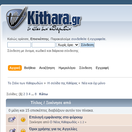
Καλώς ορίσατε,
Επισκέπτης
. Παρακαλούμε
συνδεθείτε
ή
εγγραφείτε
.
Σύνδεση με όνομα, κωδικό και διάρκεια σύνδεσης
Αρχική
Βοήθεια
Αναζήτηση
Ημερολόγιο
Σύνδεση
Εγγραφή
Το Στέκι των Κιθαρωδών
»
Η σελίδα της Κιθάρας
»
Νέα και όχι μόνο
Σελίδες: [
1
]
2
3
4
...
8
Κάτω
Τίτλος
/
Ξεκίνησε από
0 μέλη και 15 επισκέπτες διαβάζουν αυτόν τον πίνακα.
Επιλογή εμφάνισης στο φόρουμ
Ξεκίνησε από
Ο Νέος Κιθαρωδός
«
1
2
»
Όροι χρήσης για τις Αγγελίες