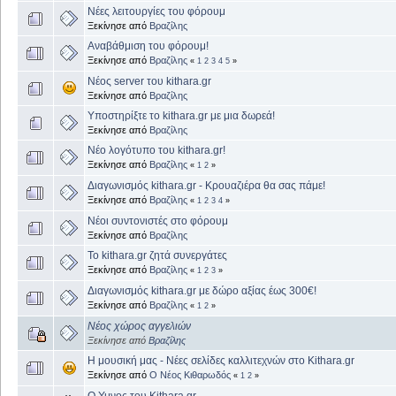
Νέες λειτουργίες του φόρουμ
Ξεκίνησε από
Βραζίλης
Αναβάθμιση του φόρουμ!
Ξεκίνησε από
Βραζίλης
«
1
2
3
4
5
»
Νέος server του kithara.gr
Ξεκίνησε από
Βραζίλης
Υποστηρίξτε το kithara.gr με μια δωρεά!
Ξεκίνησε από
Βραζίλης
Νέο λογότυπο του kithara.gr!
Ξεκίνησε από
Βραζίλης
«
1
2
»
Διαγωνισμός kithara.gr - Κρουαζιέρα θα σας πάμε!
Ξεκίνησε από
Βραζίλης
«
1
2
3
4
»
Νέοι συντονιστές στο φόρουμ
Ξεκίνησε από
Βραζίλης
Το kithara.gr ζητά συνεργάτες
Ξεκίνησε από
Βραζίλης
«
1
2
3
»
Διαγωνισμός kithara.gr με δώρο αξίας έως 300€!
Ξεκίνησε από
Βραζίλης
«
1
2
»
Νέος χώρος αγγελιών
Ξεκίνησε από
Βραζίλης
Η μουσική μας - Νέες σελίδες καλλιτεχνών στο Kithara.gr
Ξεκίνησε από
Ο Νέος Κιθαρωδός
«
1
2
»
Ο Υμνος του Kithara.gr