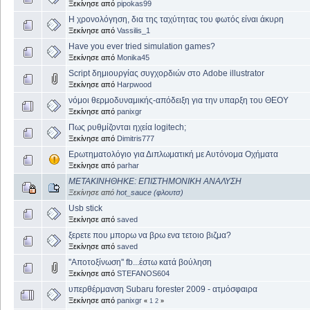
Ξεκίνησε από
pipokas99
Η χρονολόγηση, δια της ταχύτητας του φωτός είναι άκυρη
Ξεκίνησε από
Vassilis_1
Have you ever tried simulation games?
Ξεκίνησε από
Monika45
Script δημιουργίας συγχορδιών στο Adobe illustrator
Ξεκίνησε από
Harpwood
νόμοι θερμοδυναμικής-απόδειξη για την υπαρξη του ΘΕΟΥ
Ξεκίνησε από
panixgr
Πως ρυθμίζονται ηχεία logitech;
Ξεκίνησε από
Dimitris777
Ερωτηματολόγιο για Διπλωματική με Αυτόνομα Οχήματα
Ξεκίνησε από
parhar
ΜΕΤΑΚΙΝΗΘΗΚΕ: ΕΠΙΣΤΗΜΟΝΙΚΗ ΑΝΑΛΥΣΗ
Ξεκίνησε από
hot_sauce (φλουτσ)
Usb stick
Ξεκίνησε από
saved
ξερετε που μπορω να βρω ενα τετοιο βιζμα?
Ξεκίνησε από
saved
''Αποτοξίνωση'' fb...έστω κατά βούληση
Ξεκίνησε από
STEFANOS604
υπερθέρμανση Subaru forester 2009 - ατμόσφαιρα
Ξεκίνησε από
panixgr
«
1
2
»