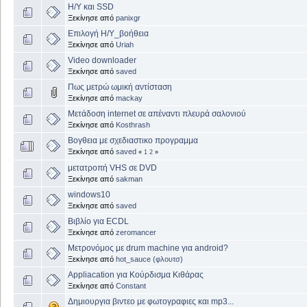
Η/Υ και SSD
Ξεκίνησε από
panixgr
Επιλογή Η/Υ_βοήθεια
Ξεκίνησε από
Uriah
Video downloader
Ξεκίνησε από
saved
Πως μετρώ ωμική αντίσταση
Ξεκίνησε από
mackay
Μετάδοση internet σε απέναντι πλευρά σαλονιού
Ξεκίνησε από
Kosthrash
Βογθεια με σχεδιαστικο προγραμμα
Ξεκίνησε από
saved
«
1
2
»
μετατροπή VHS σε DVD
Ξεκίνησε από
sakman
windows10
Ξεκίνησε από
saved
Βιβλίο για ECDL
Ξεκίνησε από
zeromancer
Μετρονόμος με drum machine για android?
Ξεκίνησε από
hot_sauce (φλουτσ)
Appliacation για Κούρδισμα Κιθάρας
Ξεκίνησε από
Constant
Δημιουργια βιντεο με φωτογραφιες και mp3...