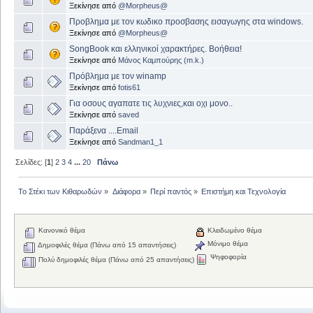
Ξεκίνησε από
@Morpheus@
Προβλημα με τον κωδικο προσβασης εισαγωγης στα windows.
Ξεκίνησε από
@Morpheus@
SongBook και ελληνικοί χαρακτήρες. Βοήθεια!
Ξεκίνησε από
Μάνος Καμπούρης (m.k.)
Πρόβλημα με τον winamp
Ξεκίνησε από
fotis61
Για οσους αγαπατε τις λυχνιες,και οχι μονο..
Ξεκίνησε από
saved
Παράξενα ....Email
Ξεκίνησε από
Sandman1_1
Σελίδες: [
1
]
2
3
4
...
20
Πάνω
Το Στέκι των Κιθαρωδών
»
Διάφορα
»
Περί παντός
»
Επιστήμη και Τεχνολογία
Κανονικό θέμα
Κλειδωμένο θέμα
Μόνιμο θέμα
Δημοφιλές θέμα (Πάνω από 15 απαντήσεις)
Ψηφοφορία
Πολύ δημοφιλές θέμα (Πάνω από 25 απαντήσεις)