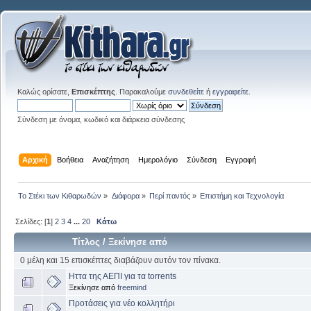
Καλώς ορίσατε,
Επισκέπτης
. Παρακαλούμε
συνδεθείτε
ή
εγγραφείτε
.
Σύνδεση με όνομα, κωδικό και διάρκεια σύνδεσης
Αρχική
Βοήθεια
Αναζήτηση
Ημερολόγιο
Σύνδεση
Εγγραφή
Το Στέκι των Κιθαρωδών
»
Διάφορα
»
Περί παντός
»
Επιστήμη και Τεχνολογία
Σελίδες: [
1
]
2
3
4
...
20
Κάτω
Τίτλος
/
Ξεκίνησε από
0 μέλη και 15 επισκέπτες διαβάζουν αυτόν τον πίνακα.
Ηττα της ΑΕΠΙ για τα torrents
Ξεκίνησε από
freemind
Προτάσεις για νέο κολλητήρι