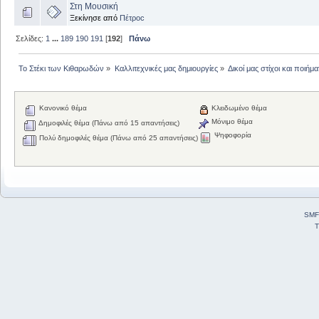
Στη Μουσική
Ξεκίνησε από
Πέτροc
Σελίδες:
1
...
189
190
191
[
192
]
Πάνω
Το Στέκι των Κιθαρωδών
»
Καλλιτεχνικές μας δημιουργίες
»
Δικοί μας στίχοι και ποιήμα
Κανονικό θέμα
Κλειδωμένο θέμα
Μόνιμο θέμα
Δημοφιλές θέμα (Πάνω από 15 απαντήσεις)
Ψηφοφορία
Πολύ δημοφιλές θέμα (Πάνω από 25 απαντήσεις)
SMF
T