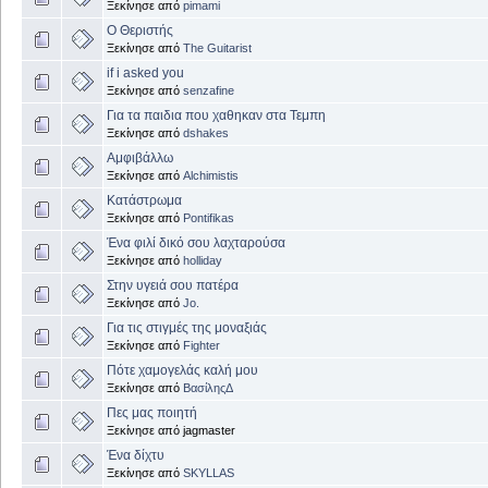
Ξεκίνησε από
pimami
Ο Θεριστής
Ξεκίνησε από
The Guitarist
if i asked you
Ξεκίνησε από
senzafine
Για τα παιδια που χαθηκαν στα Τεμπη
Ξεκίνησε από
dshakes
Αμφιβάλλω
Ξεκίνησε από
Alchimistis
Κατάστρωμα
Ξεκίνησε από
Pontifikas
Ένα φιλί δικό σου λαχταρούσα
Ξεκίνησε από
holliday
Στην υγειά σου πατέρα
Ξεκίνησε από
Jo.
Για τις στιγμές της μοναξιάς
Ξεκίνησε από
Fighter
Πότε χαμογελάς καλή μου
Ξεκίνησε από
ΒασίληςΔ
Πες μας ποιητή
Ξεκίνησε από jagmaster
Ένα δίχτυ
Ξεκίνησε από
SKYLLAS