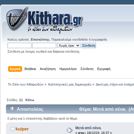
Καλώς ορίσατε,
Επισκέπτης
. Παρακαλούμε
συνδεθείτε
ή
εγγραφείτε
.
Σύνδεση με όνομα, κωδικό και διάρκεια σύνδεσης
Αρχική
Βοήθεια
Αναζήτηση
Ημερολόγιο
Σύνδεση
Εγγραφή
Το Στέκι των Κιθαρωδών
»
Καλλιτεχνικές μας δημιουργίες
»
Δικοί μας στίχοι και ποιήμα
Σελίδες: [
1
]
Κάτω
Αποστολέας
Θέμα: Μετά από σένα. (Α
0 μέλη και 1 επισκέπτης διαβάζουν αυτό το θέμα.
Μετά από σένα.
kuiper
«
στις:
18/12/24, 16:37 »