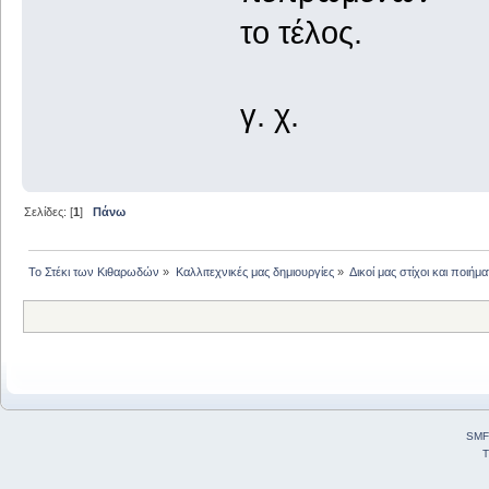
το τέλος.
γ. χ.
Σελίδες: [
1
]
Πάνω
Το Στέκι των Κιθαρωδών
»
Καλλιτεχνικές μας δημιουργίες
»
Δικοί μας στίχοι και ποιήμα
SMF
T