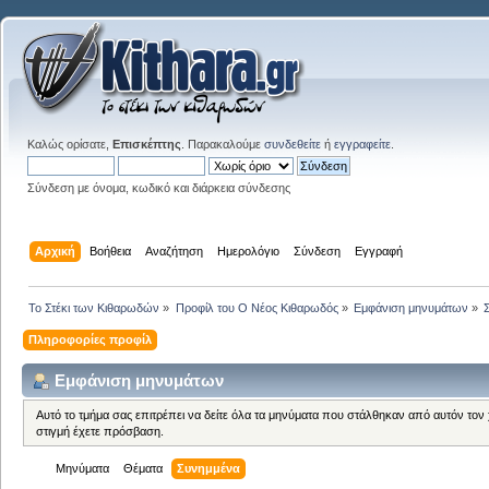
Καλώς ορίσατε,
Επισκέπτης
. Παρακαλούμε
συνδεθείτε
ή
εγγραφείτε
.
Σύνδεση με όνομα, κωδικό και διάρκεια σύνδεσης
Αρχική
Βοήθεια
Αναζήτηση
Ημερολόγιο
Σύνδεση
Εγγραφή
Το Στέκι των Κιθαρωδών
»
Προφίλ του Ο Νέος Κιθαρωδός
»
Εμφάνιση μηνυμάτων
»
Πληροφορίες προφίλ
Εμφάνιση μηνυμάτων
Αυτό το τμήμα σας επιτρέπει να δείτε όλα τα μηνύματα που στάλθηκαν από αυτόν τον
στιγμή έχετε πρόσβαση.
Μηνύματα
Θέματα
Συνημμένα