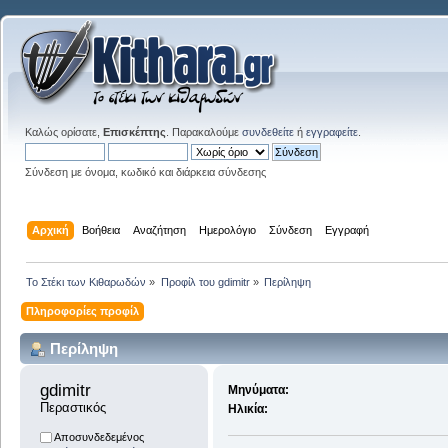
Καλώς ορίσατε,
Επισκέπτης
. Παρακαλούμε
συνδεθείτε
ή
εγγραφείτε
.
Σύνδεση με όνομα, κωδικό και διάρκεια σύνδεσης
Αρχική
Βοήθεια
Αναζήτηση
Ημερολόγιο
Σύνδεση
Εγγραφή
Το Στέκι των Κιθαρωδών
»
Προφίλ του gdimitr
»
Περίληψη
Πληροφορίες προφίλ
Περίληψη
gdimitr 
Μηνύματα:
Περαστικός
Ηλικία:
Αποσυνδεδεμένος