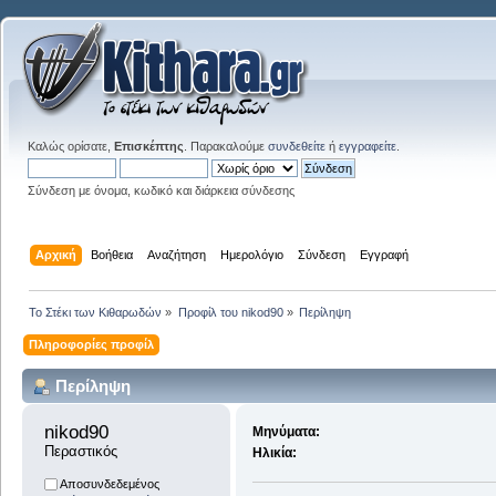
Καλώς ορίσατε,
Επισκέπτης
. Παρακαλούμε
συνδεθείτε
ή
εγγραφείτε
.
Σύνδεση με όνομα, κωδικό και διάρκεια σύνδεσης
Αρχική
Βοήθεια
Αναζήτηση
Ημερολόγιο
Σύνδεση
Εγγραφή
Το Στέκι των Κιθαρωδών
»
Προφίλ του nikod90
»
Περίληψη
Πληροφορίες προφίλ
Περίληψη
nikod90 
Μηνύματα:
Περαστικός
Ηλικία:
Αποσυνδεδεμένος