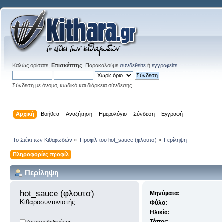
Καλώς ορίσατε,
Επισκέπτης
. Παρακαλούμε
συνδεθείτε
ή
εγγραφείτε
.
Σύνδεση με όνομα, κωδικό και διάρκεια σύνδεσης
Αρχική
Βοήθεια
Αναζήτηση
Ημερολόγιο
Σύνδεση
Εγγραφή
Το Στέκι των Κιθαρωδών
»
Προφίλ του hot_sauce (φλουτσ)
»
Περίληψη
Πληροφορίες προφίλ
Περίληψη
hot_sauce (φλουτσ) 
Μηνύματα:
Κιθαροσυντονιστής
Φύλο:
Ηλικία:
Τόπος:
Αποσυνδεδεμένος