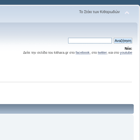
Το Στέκι των Κιθαρωδών
Νέα:
Δείτε την σελίδα του kithara.gr στο
facebook
, στο
twitter
, και στο
youtube