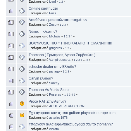
Ξεκίνησε από
joan!
«
1
2
»
On-line καστηματα
Ξεκίνησε από
Fuzz
Διευθύνσεις μουσικών καταστημάτων...
Ξεκίνησε από
Zoso
«
1
2
3
»
Νάκας = κλέφτης?
Ξεκίνησε από
Michalis
«
1
2
3
4
»
ΒΟΧYMUSIC ΠΙΟ ΦΤΗΝΟ ΚΑΙ ΑΠΟ ΤΗΟΜΑΝΝ!!!!!!!!!
Ξεκίνησε από
grhgorhs
«
1
2
»
Thomann ( Ερωτησεις-Αγορα-Συμβουλες )
Ξεκίνησε από
VampireLestrat
«
1
2
3
4
...
8
»
schecter dealer στην Ελλάδα?
Ξεκίνησε από
panagp
«
1
2
3
»
Carvin ελλάδα?
Ξεκίνησε από
Sullecy
Thomann Vs Music-Store
Ξεκίνησε από
Poseras
«
1
2
3
4
5
»
Proco RAT Στην Αθήνα?
Ξεκίνησε από
ACHIEVE PERFECTION
Εχει αγορασει κανεις απο guitare.playback-europe.com;
Ξεκίνησε από
asterios1978
Υπαρχουν αλλα ευρωπαικα μαγαζια σαν το thomann?
Ξεκίνησε από
vibrato