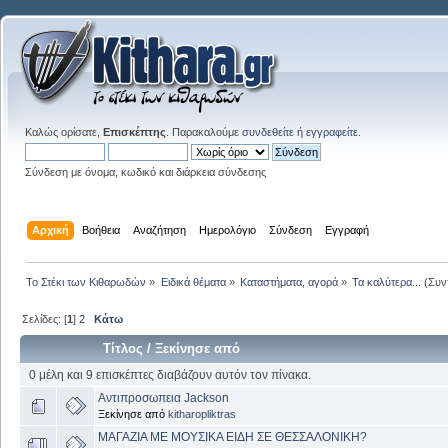
Καλώς ορίσατε,
Επισκέπτης
. Παρακαλούμε
συνδεθείτε
ή
εγγραφείτε
.
Σύνδεση με όνομα, κωδικό και διάρκεια σύνδεσης
Αρχική
Βοήθεια
Αναζήτηση
Ημερολόγιο
Σύνδεση
Εγγραφή
Το Στέκι των Κιθαρωδών
»
Ειδικά θέματα
»
Καταστήματα, αγορά
»
Τα καλύτερα...
(Συν
Σελίδες: [
1
]
2
Κάτω
Τίτλος
/
Ξεκίνησε από
0 μέλη και 9 επισκέπτες διαβάζουν αυτόν τον πίνακα.
Αντιπροσωπεια Jackson
Ξεκίνησε από
kitharopliktras
ΜΑΓΑΖΙΑ ΜΕ ΜΟΥΣΙΚΑ ΕΙΔΗ ΣΕ ΘΕΣΣΑΛΟΝΙΚΗ?