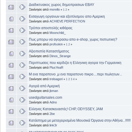
Διαδικτυακος χωρος δημοπρασιων EBAY
Ξεκίνησε από
morello
«
1
2
»
Εισαγωγη οργανων και εξοπλισμου απο Αμερικη
Ξεκίνησε από
ACHIEVE PERFECTION
Τρόποι αποστολής κιθάρας
Ξεκίνησε από
Moonchild_
Πως μπορω να αγορασω απο e-shop, χωρις πιστωτικη?
Ξεκίνησε από
profsokin
«
1
2
»
Αξιοπιστία Καταστήματος
Ξεκίνησε από
Dinos_Strange
Περιπτωσεις που κερδιζει η Ελληνικη αγορα την Γερμανικη
Ξεκίνησε από
PlusYeaR
Μ ενα παραπονο ,μ ενα παραπονο πικρο....περι πωλητων...
Ξεκίνησε από
treloagori
«
1
2
3
4
»
Αγορά από Αμερική
Ξεκίνησε από
jbman
usedguitarsales.com
Ξεκίνησε από
Adno
Ελληνες Κατασκευαστές! CHP, ODYSSEY, JAM
Ξεκίνησε από
2be
Κατάστημα με μεταχειρισμένα Μουσικά Όργανα στην Αθήνα...!!!!!!
Ξεκίνησε από
link3r
τα μεταχειρισμενα και οιι τιμες τους.