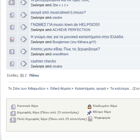
Ξεκίνησε από
2be
«
1
2
»
αγορά από musicstreet ή imuso?
Ξεκίνησε από
stedre
ΓΝΩΜΕΣ ΓΙΑ music-town.de HELP!SOS!!
Ξεκίνησε από
ACHIEVE PERFECTION
Η γνώμη σας για τα μουσικά καταστήματα στην Ελλάδα.
Ξεκίνησε από
Boogieman (του Kithara.gr!!!)
Απατες μεσω eBay. Πως τις ξεχωριζουμε?
Ξεκίνησε από
oneofthem
cashier checks
Ξεκίνησε από
skalos
Σελίδες: [
1
]
2
Πάνω
Το Στέκι των Κιθαρωδών
»
Ειδικά θέματα
»
Καταστήματα, αγορά
»
Τα καλύτερα...
(Συν
Κανονικό θέμα
Κλειδωμένο θέμα
Μόνιμο θέμα
Δημοφιλές θέμα (Πάνω από 15 απαντήσεις)
Ψηφοφορία
Πολύ δημοφιλές θέμα (Πάνω από 25 απαντήσεις)