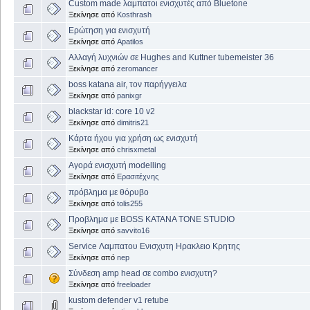
Custom made λαμπατοι ενισχυτές από Bluetone
Ξεκίνησε από
Kosthrash
Ερώτηση για ενισχυτή
Ξεκίνησε από
Apatilos
Αλλαγή λυχνιών σε Hughes and Kuttner tubemeister 36
Ξεκίνησε από
zeromancer
boss katana air, τον παρήγγειλα
Ξεκίνησε από
panixgr
blackstar id: core 10 v2
Ξεκίνησε από
dimitris21
Κάρτα ήχου για χρήση ως ενισχυτή
Ξεκίνησε από
chrisxmetal
Αγορά ενισχυτή modelling
Ξεκίνησε από
Ερασιτέχνης
πρόβλημα με θόρυβο
Ξεκίνησε από
tolis255
Προβλημα με BOSS KATANA TONE STUDIO
Ξεκίνησε από
savvito16
Service Λαμπατου Ενισχυτη Ηρακλειο Κρητης
Ξεκίνησε από
nep
Σύνδεση amp head σε combo ενισχυτη?
Ξεκίνησε από
freeloader
kustom defender v1 retube