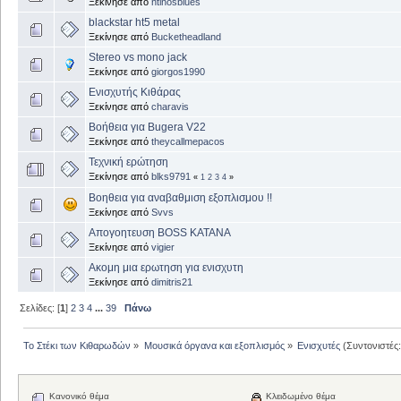
Ξεκίνησε από
ntinosblues
blackstar ht5 metal
Ξεκίνησε από
Bucketheadland
Stereo vs mono jack
Ξεκίνησε από
giorgos1990
Ενισχυτής Κιθάρας
Ξεκίνησε από
charavis
Βοήθεια για Bugera V22
Ξεκίνησε από
theycallmepacos
Τεχνική ερώτηση
Ξεκίνησε από
blks9791
«
1
2
3
4
»
Βοηθεια για αναβαθμιση εξοπλισμου !!
Ξεκίνησε από
Svvs
Απογοητευση BOSS KATANA
Ξεκίνησε από
vigier
Ακομη μια ερωτηση για ενισχυτη
Ξεκίνησε από
dimitris21
Σελίδες: [
1
]
2
3
4
...
39
Πάνω
Το Στέκι των Κιθαρωδών
»
Μουσικά όργανα και εξοπλισμός
»
Ενισχυτές
(Συντονιστές
Κανονικό θέμα
Κλειδωμένο θέμα