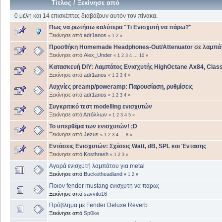
Τίτλος
/
Ξεκίνησε από
0 μέλη και 14 επισκέπτες διαβάζουν αυτόν τον πίνακα.
Πως να ρωτήσω καλύτερα "Τι Ενισχυτή να πάρω?"
Ξεκίνησε από
adr1anos
«
1
2
»
Προσθήκη Homemade Headphones-Out/Attenuator σε λαμπάτ
Ξεκίνησε από
Alex_Under
«
1
2
3
4
...
10
»
Κατασκευή DIY: Λαμπάτος Ενισχυτής HighOctane Ax84, Class
Ξεκίνησε από
adr1anos
«
1
2
3
4
»
Λυχνίες preamp/poweramp: Παρουσίαση, ρυθμίσεις
Ξεκίνησε από
adr1anos
«
1
2
3
4
»
Συγκριτικό τεστ modelling ενισχυτών
Ξεκίνησε από
Απόλλων
«
1
2
3
4
5
»
Το υπερθέμα των ενισχυτών! ;D
Ξεκίνησε από
Jezus
«
1
2
3
4
...
8
»
Εντάσεις Ενισχυτών: Σχέσεις Watt, dB, SPL και Έντασης
Ξεκίνησε από
Kosthrash
«
1
2
3
»
Αγορά ενισχυτή λαμπάτου για metal
Ξεκίνησε από
Bucketheadland
«
1
2
»
Ποιον fender mustang ενισχυτη να παρω;
Ξεκίνησε από
savvito16
Πρόβλημα με Fender Deluxe Reverb
Ξεκίνησε από
Sp0ke