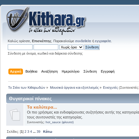
Καλώς ορίσατε,
Επισκέπτης
. Παρακαλούμε
συνδεθείτε
ή
εγγραφείτε
.
Σύνδεση με όνομα, κωδικό και διάρκεια σύνδεσης
Αρχική
Βοήθεια
Αναζήτηση
Ημερολόγιο
Σύνδεση
Εγγραφή
Το Στέκι των Κιθαρωδών
»
Μουσικά όργανα και εξοπλισμός
»
Ενισχυτές
(Συντονιστές
Θυγατρικοί πίνακες
Τα καλύτερα...
Οι πιο χρήσιμες και ενδιαφέρουσες συζητήσεις αυτής της κατηγορί
τους συντονιστές της κατηγορίας.
Συντονιστής:
hot_sauce (φλουτσ)
Σελίδες: [
1
]
2
3
4
...
39
Κάτω