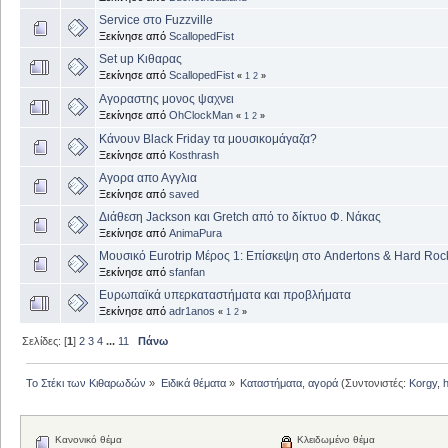
Service στο Fuzzville
Ξεκίνησε από
ScallopedFist
Set up Κιθαρας
Ξεκίνησε από
ScallopedFist
«
1
2
»
Αγοραστης μονος ψαχνει
Ξεκίνησε από
OhClockMan
«
1
2
»
Κάνουν Black Friday τα μουσικομάγαζα?
Ξεκίνησε από
Kosthrash
Αγορα απο Αγγλια
Ξεκίνησε από
saved
Διάθεση Jackson και Gretch από το δίκτυο Φ. Νάκας
Ξεκίνησε από
AnimaPura
Μουσικό Eurotrip Μέρος 1: Επίσκεψη στο Andertons & Hard Roc
Ξεκίνησε από
sfanfan
Ευρωπαϊκά υπερκαταστήματα και προβλήματα
Ξεκίνησε από
adr1anos
«
1
2
»
Σελίδες: [
1
]
2
3
4
...
11
Πάνω
Το Στέκι των Κιθαρωδών
»
Ειδικά θέματα
»
Καταστήματα, αγορά
(Συντονιστές:
Korgy
,
Κανονικό θέμα
Κλειδωμένο θέμα