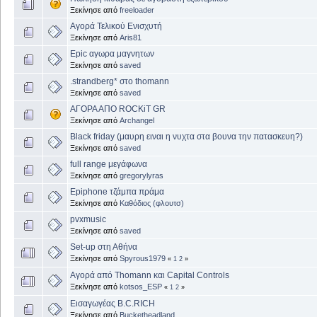
Ξεκίνησε από
freeloader
Αγορά Τελικού Ενισχυτή
Ξεκίνησε από
Aris81
Epic αγωρα μαγνητων
Ξεκίνησε από
saved
.strandberg* στο thomann
Ξεκίνησε από
saved
ΑΓΟΡΑ ΑΠΟ ROCKiT GR
Ξεκίνησε από
Archangel
Black friday (μαυρη ειναι η νυχτα στα βουνα την πατασκευη?)
Ξεκίνησε από
saved
full range μεγάφωνα
Ξεκίνησε από
gregorylyras
Epiphone τζάμπα πράμα
Ξεκίνησε από
Καθόδιος (φλουτσ)
pvxmusic
Ξεκίνησε από
saved
Set-up στη Αθήνα
Ξεκίνησε από
Spyrous1979
«
1
2
»
Αγορά από Thomann και Capital Controls
Ξεκίνησε από
kotsos_ESP
«
1
2
»
Εισαγωγέας B.C.RICH
Ξεκίνησε από
Bucketheadland