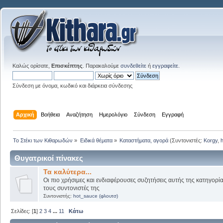
Καλώς ορίσατε,
Επισκέπτης
. Παρακαλούμε
συνδεθείτε
ή
εγγραφείτε
.
Σύνδεση με όνομα, κωδικό και διάρκεια σύνδεσης
Αρχική
Βοήθεια
Αναζήτηση
Ημερολόγιο
Σύνδεση
Εγγραφή
Το Στέκι των Κιθαρωδών
»
Ειδικά θέματα
»
Καταστήματα, αγορά
(Συντονιστές:
Korgy
,
Θυγατρικοί πίνακες
Τα καλύτερα...
Οι πιο χρήσιμες και ενδιαφέρουσες συζητήσεις αυτής της κατηγορί
τους συντονιστές της
Συντονιστής:
hot_sauce (φλουτσ)
Σελίδες: [
1
]
2
3
4
...
11
Κάτω