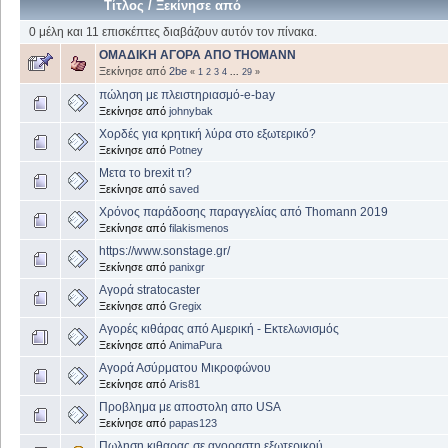
Τίτλος
/
Ξεκίνησε από
0 μέλη και 11 επισκέπτες διαβάζουν αυτόν τον πίνακα.
ΟΜΑΔΙΚΗ ΑΓΟΡΑ ΑΠΟ THOMANΝ
Ξεκίνησε από
2be
«
1
2
3
4
...
29
»
πώληση με πλειστηριασμό-e-bay
Ξεκίνησε από
johnybak
Χορδές για κρητική λύρα στο εξωτερικό?
Ξεκίνησε από
Potney
Μετα το brexit τι?
Ξεκίνησε από
saved
Χρόνος παράδοσης παραγγελίας από Thomann 2019
Ξεκίνησε από
filakismenos
https://www.sonstage.gr/
Ξεκίνησε από
panixgr
Αγορά stratocaster
Ξεκίνησε από
Gregix
Αγορές κιθάρας από Αμερική - Εκτελωνισμός
Ξεκίνησε από
AnimaPura
Αγορά Ασύρματου Μικροφώνου
Ξεκίνησε από
Aris81
Προβλημα με αποστολη απο USA
Ξεκίνησε από
papas123
Πωληση κιθαρας σε αγοραστη εξωτερικού