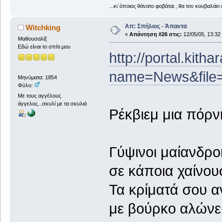
...κι΄όποιος θάνατο φοβάται , θα τον κουβαλάει 
Απ: Σπήλιος - Άπαντα
Witchking
«
Απάντηση #26 στις:
12/05/05, 13:32
Μαθουσαλίξ
Εδώ είναι το σπίτι μου
http://portal.kith
name=News&file=
Μηνύματα: 1854
Φύλο:
Με τους αγγέλους
άγγελος...σκυλί με τα σκυλιά
Ρέκβιεμ μια πόρν
Γύψινοι μαίανδρο
σε κάποια χαίνου
Τα κρίματά σου 
με βούρκο αλώνε