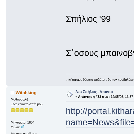
Σπήλιος '99
Σ΄οσους μπαινοβγ
...κι΄όποιος θάνατο φοβάται , θα τον κουβαλάει 
Απ: Σπήλιος - Άπαντα
Witchking
«
Απάντηση #33 στις:
12/05/05, 13:37
Μαθουσαλίξ
Εδώ είναι το σπίτι μου
http://portal.kith
name=News&file=
Μηνύματα: 1854
Φύλο:
Με τους αγγέλους