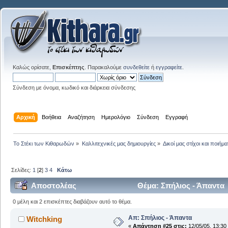
Καλώς ορίσατε,
Επισκέπτης
. Παρακαλούμε
συνδεθείτε
ή
εγγραφείτε
.
Σύνδεση με όνομα, κωδικό και διάρκεια σύνδεσης
Αρχική
Βοήθεια
Αναζήτηση
Ημερολόγιο
Σύνδεση
Εγγραφή
Το Στέκι των Κιθαρωδών
»
Καλλιτεχνικές μας δημιουργίες
»
Δικοί μας στίχοι και ποιήμα
Σελίδες:
1
[
2
]
3
4
Κάτω
Αποστολέας
Θέμα: Σπήλιος - Άπαντα
0 μέλη και 2 επισκέπτες διαβάζουν αυτό το θέμα.
Απ: Σπήλιος - Άπαντα
Witchking
«
Απάντηση #25 στις:
12/05/05, 13:30