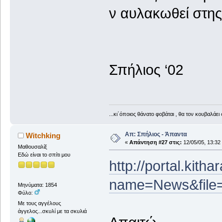
ν αυλακωθεί στης
Σπήλιος ‘02
...κι΄όποιος θάνατο φοβάται , θα τον κουβαλάει 
Απ: Σπήλιος - Άπαντα
Witchking
«
Απάντηση #27 στις:
12/05/05, 13:32
Μαθουσαλίξ
Εδώ είναι το σπίτι μου
http://portal.kith
name=News&file=
Μηνύματα: 1854
Φύλο:
Με τους αγγέλους
άγγελος...σκυλί με τα σκυλιά