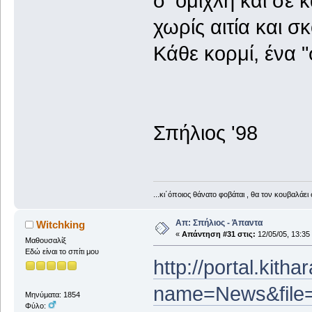
σ' ομίχλη και σε κ
χωρίς αιτία και σ
Κάθε κορμί, ένα 
Σπήλιος '98
...κι΄όποιος θάνατο φοβάται , θα τον κουβαλάει 
Απ: Σπήλιος - Άπαντα
Witchking
«
Απάντηση #31 στις:
12/05/05, 13:35
Μαθουσαλίξ
Εδώ είναι το σπίτι μου
http://portal.kith
name=News&file=
Μηνύματα: 1854
Φύλο: