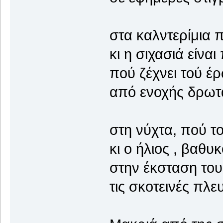
στα καλντερίμια 
κι η σιχασιά είνα
πού ζέχνει τού έ
από ενοχής δρωτά
στη νύχτα, πού τ
κι ο ήλιος , βαθυ
στην έκσταση του
τις σκοτεινές πλε