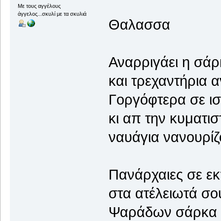
Με τους αγγέλους
άγγελος...σκυλί με τα σκυλιά
Θαλασσα
Αναρριγάει η σάρ
και τρεχαντήρια 
Γοργόφτερα σε ισ
κι απ την κυματισ
ναυάγια νανουρίζο
Πανάρχαιες σε ε
στα ατέλειωτά σο
Ψαράδων σάρκα ο