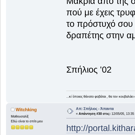
Μακριά από της σ
πού με έχεις τρυ
το πρόστυχό σου 
δραπέτης στην α
Σπήλιος '02
...κι΄όποιος θάνατο φοβάται , θα τον κουβαλάει 
Απ: Σπήλιος - Άπαντα
Witchking
«
Απάντηση #30 στις:
12/05/05, 13:35
Μαθουσαλίξ
Εδώ είναι το σπίτι μου
http://portal.kith