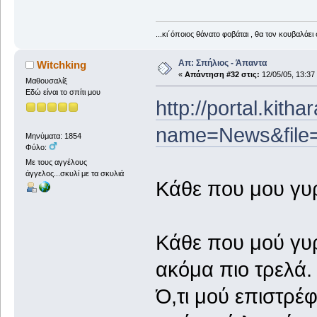
...κι΄όποιος θάνατο φοβάται , θα τον κουβαλάει 
Απ: Σπήλιος - Άπαντα
Witchking
«
Απάντηση #32 στις:
12/05/05, 13:37
Μαθουσαλίξ
Εδώ είναι το σπίτι μου
http://portal.kith
name=News&file=
Μηνύματα: 1854
Φύλο:
Με τους αγγέλους
άγγελος...σκυλί με τα σκυλιά
Κάθε που μου γυρί
Κάθε που μού γυρ
ακόμα πιο τρελά.
Ό,τι μού επιστρέφ