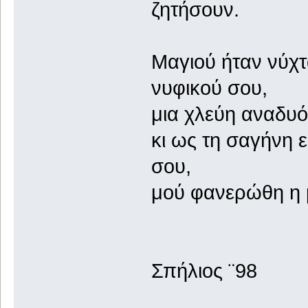
ζητήσουν.
Μαγιού ήταν νύχ
νυφικού σου,
μια χλεύη αναδυό
κι ως τη σαγήνη ε
σου,
μού φανερώθη η μ
Σπήλιος ¨98