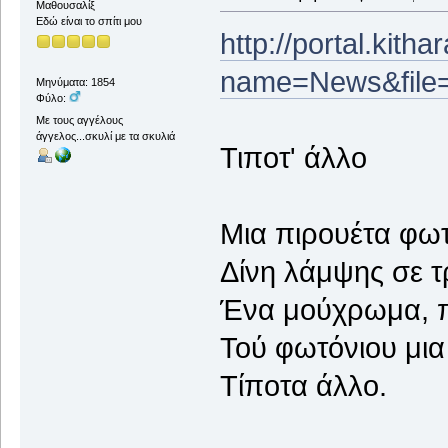
Μαθουσαλίξ
Εδώ είναι το σπίτι μου
http://portal.kith
name=News&file=
Μηνύματα: 1854
Φύλο:
Με τους αγγέλους
άγγελος...σκυλί με τα σκυλιά
Τιποτ' άλλο
Μια πιρουέτα φωτ
Δίνη λάμψης σε τ
Ένα μούχρωμα, π
Τού φωτόνιου μια
Τίποτα άλλο.