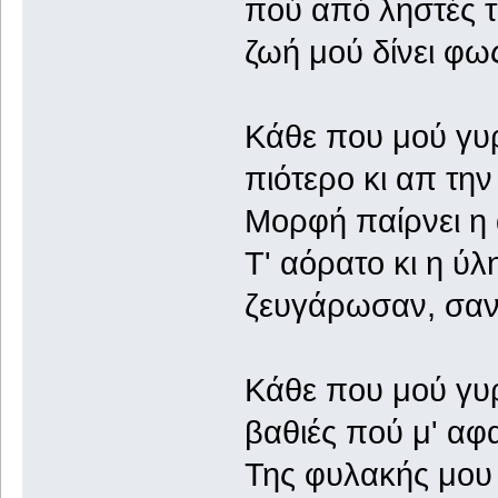
πού από ληστές τό
ζωή μού δίνει φω
Κάθε που μού γυρ
πιότερο κι απ τη
Μορφή παίρνει η 
Τ' αόρατο κι η ύλ
ζευγάρωσαν, σαν
Κάθε που μού γυρ
βαθιές πού μ' αφα
Της φυλακής μου 