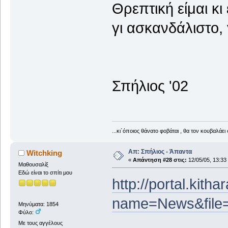
Θρεπτική είμαι κ
γι ασκανδάλιστο,
Σπήλιος '02
...κι΄όποιος θάνατο φοβάται , θα τον κουβαλάει 
Απ: Σπήλιος - Άπαντα
Witchking
«
Απάντηση #28 στις:
12/05/05, 13:33
Μαθουσαλίξ
Εδώ είναι το σπίτι μου
http://portal.kith
name=News&file=
Μηνύματα: 1854
Φύλο:
Με τους αγγέλους