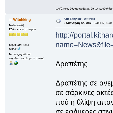
...κι΄όποιος θάνατο φοβάται , θα τον κουβαλάει 
Απ: Σπήλιος - Άπαντα
Witchking
«
Απάντηση #29 στις:
12/05/05, 13:34
Μαθουσαλίξ
Εδώ είναι το σπίτι μου
http://portal.kith
name=News&file=
Μηνύματα: 1854
Φύλο:
Με τους αγγέλους
άγγελος...σκυλί με τα σκυλιά
Δραπέτης
Δραπέτης σε ανε
σε σάρκινες ακτές
πού η θλίψη απαν
σε εφήμερες στιγ