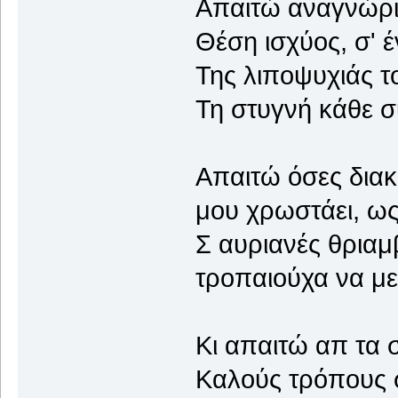
Απαιτώ αναγνώρι
Θέση ισχύος, σ' 
Της λιποψυχιάς τ
Τη στυγνή κάθε σ
Απαιτώ όσες διακρ
μου χρωστάει, ως
Σ αυριανές θριαμ
τροπαιούχα να με
Κι απαιτώ απ τα 
Καλούς τρόπους σ