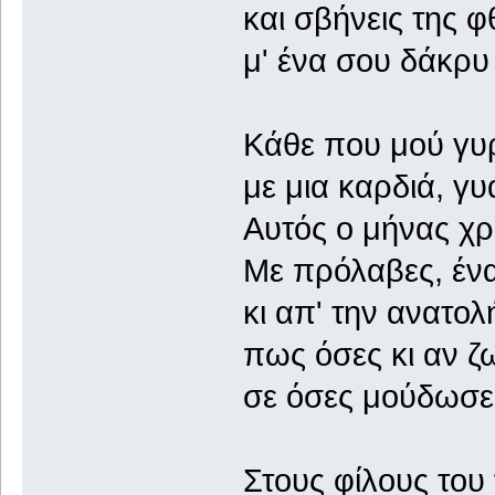
και σβήνεις της φ
μ' ένα σου δάκρ
Κάθε που μού γυρ
με μια καρδιά, γυα
Αυτός ο μήνας χρό
Με πρόλαβες, ένα
κι απ' την ανατο
πως όσες κι αν ζ
σε όσες μούδωσε
Στους φίλους του