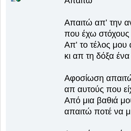
Απαιτώ
Απαιτώ απ' την α
που έχω στόχους
Απ' το τέλος μου
κι απ τη δόξα έν
Αφοσίωση απαιτώ
απ αυτούς που εί
Από μια βαθιά μο
απαιτώ ποτέ να μ