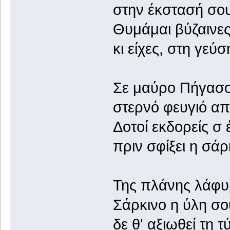
στην έκστασή σου
Θυμάμαι βύζαινες
κι είχες, στη γεύ
Σε μαύρο Πήγασο
στερνό φευγιό απ
Δοτοί εκδορείς σ
πριν σφίξει η σάρ
Της πλάνης λάφυρ
Σάρκινο η ύλη σο
δε θ' αξιωθεί τη 