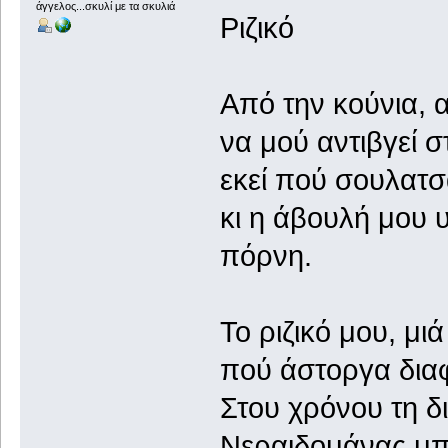
άγγελος...σκυλί με τα σκυλιά
Ριζικό
Από την κούνια, 
να μού αντιβγεί σ
εκεί πού σουλατσ
κι η άβουλή μου 
πόρνη.
Το ριζικό μου, μι
πού άστοργα διαφ
Στου χρόνου τη δι
Νεραιδομάνας μπ