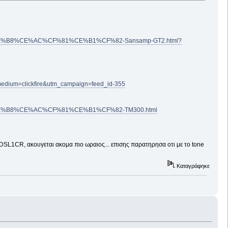
%CE%AC%CF%81%CE%B1%CF%82-Sansamp-GT2.html?
medium=clickfire&utm_campaign=feed_id-355
8%CE%AC%CF%81%CE%B1%CF%82-TM300.html
DSL1CR, ακουγεται ακομα πιο ωραιος... επισης παρατηρησα οτι με το tone
Καταγράφηκε