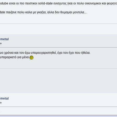
tube ειναι οι πιο πειστικοι solid-state ενισχυτες (και οι πολυ οικονομικοι και φορητο
tate παιζανε πολυ καλα με γκαζια, αλλα δεν θυμαμαι μοντελα...
 metal
 »
υο χρόνια και τον έχω υπερευχαριστηθεί, έχει τον ήχο που ήθελα.
 υπεραρκετό για μένα
 metal
 »
0