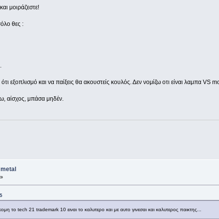
αι μοιράζεστε!
όλο θες :
.
ε ότι εξοπλισμό και να παίξεις θα ακουστείς κουλός. Δεν νομίζω οτι είναι λαμπα VS mo
ζω, αίσχος, μπάσα μηδέν.
 metal
 »
5
η το tech 21 trademark 10 ειναι το καλυτερο και με αυτο γινεσαι και καλυτερος παικτης...