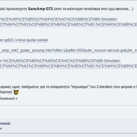
αλι/ προενισχυτη
SansAmp GT2
(απο τα καλυτερα πεταλακια που εχω ακουσει... )
/Tech-21-%CE%A0%CE%B5%CF%84%CE%AC%CE%BB%CE%B9-Simulator-
F%84%CF%81%CE%B9%CE%BA%CE%AE%CF%82-%CE%9A%CE%B9%CE%B8
er-gdi21-v-tone-guitar-pedal/
et_amp_mk2_guitar_preamp.htm?offid=1&affid=355&utm_source=skroutz.gr&utm_
/Behringer-%CE%A0%CE%B5%CF%84%CE%AC%CE%BB%CE%B9-Simulator-
F%84%CF%81%CE%B9%CE%BA%CE%AE%CF%82-%CE%9A%CE%B9%CE%B
ερικες ωρες παιξιματος για το απαραιτητο "στρωσιμο" του Celestion που φοραει ο 
n channel
 Kosthrash
»
 metal
 »