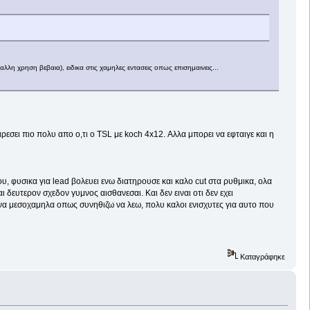
α αλλη χρηση βεβαια), ειδικα στις χαμηλες εντασεις οπως επισημαινεις...
ρεσει πιο πολυ απο ο,τι ο TSL με koch 4x12. Αλλα μπορει να εφταιγε και η
του, φυσικα για lead βολευει ενω διατηρουσε και καλο cut στα ρυθμικα, ολα
 δευτερον σχεδον γυμνος αισθανεσαι. Και δεν ειναι οτι δεν εχει
μενα μεσοχαμηλα οπως συνηθιζω να λεω, πολυ καλοι ενισχυτες για αυτο που
Καταγράφηκε