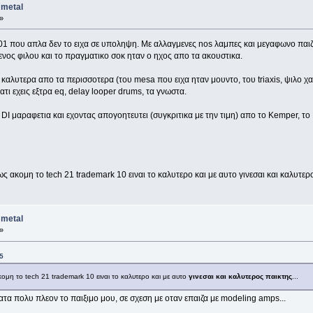
 metal
»
1 που απλα δεν το ειχα σε υποληψη. Με αλλαγμενες nos λαμπες και μεγαφωνο παιζε
νος φιλου και το πραγματικο σοκ ηταν ο ηχος απο τα ακουστικα.
ο καλυτερα απο τα περισσοτερα (του mesa που ειχα ηταν μουντο, του triaxis, ψιλο χ
ιατι εχεις εξτρα eq, delay looper drums, τα γνωστα.
DI μαραφετια και εχοντας απογοητευτει (συγκριτικα με την τιμη) απο το Kemper, το 
ακομη το tech 21 trademark 10 ειναι το καλυτερο και με αυτο γινεσαι και καλυτερο
 metal
»
5
μη το tech 21 trademark 10 ειναι το καλυτερο και με αυτο
γινεσαι και καλυτερος παικτης
...
α πολυ πλεον το παιξιμο μου, σε σχεση με οταν επαιζα με modeling amps...