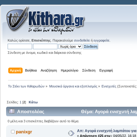
Καλώς ορίσατε,
Επισκέπτης
. Παρακαλούμε
συνδεθείτε
ή
εγγραφείτε
.
Σύνδεση με όνομα, κωδικό και διάρκεια σύνδεσης
Αρχική
Βοήθεια
Αναζήτηση
Ημερολόγιο
Σύνδεση
Εγγραφή
Το Στέκι των Κιθαρωδών
»
Μουσικά όργανα και εξοπλισμός
»
Ενισχυτές
(Συντονιστές
Σελίδες:
1
[
2
]
Κάτω
Αποστολέας
Θέμα: Αγορά ενισχυτή λα
0 μέλη και 3 επισκέπτες διαβάζουν αυτό το θέμα.
Απ: Αγορά ενισχυτή λαμπάτου για
panixgr
«
Απάντηση #25 στις:
04/05/22, 16:18