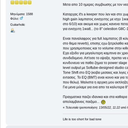
Μετα απο 10 ημερες συμβιωσης με τον νεο
Καταρχας it's a keeper που λεν και στο χω
Μηνύματα: 1588
Φύλο:
high gain λαμπατος ενισχυτης με ισχυ 1wa
στο 6/10) και ακομα και χωρις κανενα πετα
Guitarholic
για ενισχυτη 1watt... (το 8" celestion G8C
Ειναι παναλαφρος για full λαμπατος (8 κιλ
στο θεμα reverb), επισης εχω ξετρελαθει κ
που χρησιμοποιεις και το volume στην κιθ
Εχει εξοδο για μεγαλυτερη καμπινα αν χρε
συνδεδεμενο. Απ'οσο το εψαξα, πρεπει να
κυνδυνευει να παθει ζημια το power stage 
level output με Softube-designed studio 
Tone Shift στο EQ (κοβει μεσαιες και λιγες 
εντασεις. Το EQ (ΒΜΤ) ειναι κοινο και για
που θελω). Μαλιστα η αρχικη μου εκπληξη 
Για μενα μιλαμε για ενα απο τα καλυτερα 
Πραγματικα παιζει ιδανικα και στα καθαρα
απολαμβανεις παιξιμο...
«
Τελευταία τροποποίηση: 13/05/22, 11:22 από
Life is too short for bad tone