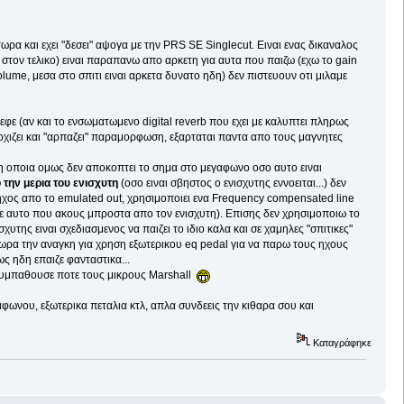
τωρα και εχει "δεσει" αψογα με την PRS SE Singlecut. Ειναι ενας δικαναλος
στον τελικο) ειναι παραπανω απο αρκετη για αυτα που παιζω (εχω το gain
lume, μεσα στο σπιτι ειναι αρκετα δυνατο ηδη) δεν πιστευουν οτι μιλαμε
 εφε (αν και το ενσωματωμενο digital reverb που εχει με καλυπτει πληρως
 αρχιζει και "αρπαζει" παραμορφωση, εξαρταται παντα απο τους μαγνητες
, η οποια ομως δεν αποκοπτει το σημα στο μεγαφωνο οσο αυτο ειναι
 την μερια του ενισχυτη
(οσο ειναι σβηστος ο ενισχυτης εννοειται...) δεν
ο ηχος απο το emulated out, χρησιμοποιει ενα Frequency compensated line
 με αυτο που ακους μπροστα απο τον ενισχυτη). Επισης δεν χρησιμοποιω το
ισχυτης ειναι σχεδιασμενος να παιζει το ιδιο καλα και σε χαμηλες "σπιτικες"
ς τωρα την αναγκη για χρηση εξωτερικου eq pedal για να παρω τους ηχους
ς ηδη επαιζε φανταστικα...
ν συμπαθουσε ποτε τους μικρους Marshall
αφωνου, εξωτερικα πεταλια κτλ, απλα συνδεεις την κιθαρα σου και
Καταγράφηκε