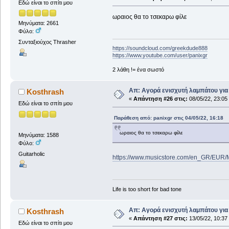
Εδώ είναι το σπίτι μου
ωραιος θα το τσεκαρω φίλε
Μηνύματα: 2661
Φύλο:
Συνταξιούχος Thrasher
https://soundcloud.com/greekdude888
https://www.youtube.com/user/panixgr
2 λάθη != ένα σωστό
Απ: Αγορά ενισχυτή λαμπάτου για
Kosthrash
«
Απάντηση #26 στις:
08/05/22, 23:05
Εδώ είναι το σπίτι μου
Παράθεση από: panixgr στις 04/05/22, 16:18
ωραιος θα το τσεκαρω φίλε
Μηνύματα: 1588
Φύλο:
Guitarholic
https://www.musicstore.com/en_GR/EUR/
Life is too short for bad tone
Απ: Αγορά ενισχυτή λαμπάτου για
Kosthrash
«
Απάντηση #27 στις:
13/05/22, 10:37
Εδώ είναι το σπίτι μου