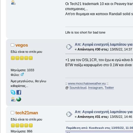
Οι Tech21 trademark 10 και οι Peavey trans
επισημαινεις...
Απ'οτι θυμαμαι και καποιοι Randall solid s
Life is too short for bad tone
Απ: Αγορά ενισχυτή λαμπάτου για
vegos
«
Απάντηση #30 στις:
13/05/22, 14:37
Εδώ είναι το σπίτι μου
+1 για τον DSL1CR, τον έχω κι εγώ κάνα δ
BTW παίζω καρφωμένο στο 0.1W και είναι
Μηνύματα: 1033
Φύλο:
Άμα μεγαλώσω, θα γίνω
::
www.moschatoweather.eu
::
κιθαρίστας...
@
Soundcloud
.
Instagram
,
Twitter
Απ: Αγορά ενισχυτή λαμπάτου για
tech21man
«
Απάντηση #31 στις:
13/05/22, 14:46
Εδώ είναι το σπίτι μου
Παράθεση από: Kosthrash στις 13/05/22, 11:3
Μηνύματα: 866