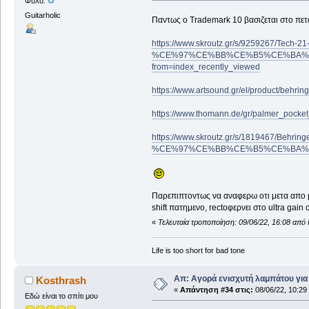
Φύλο:
Guitarholic
Παντως ο Trademark 10 βασιζεται στο πετ
https://www.skroutz.gr/s/9259267
%CE%97%CE%BB%CE%B5%CE%BA%C
from=index_recently_viewed
https://www.artsound.gr/el/product/behring
https://www.thomann.de/gr/palmer_pock
https://www.skroutz.gr/s/1819467
%CE%97%CE%BB%CE%B5%CE%BA%C
Παρεπιπτοντως να αναφερω οτι μετα απο μ
shift πατημενο, rectoφερνει στο ultra gai
«
Τελευταία τροποποίηση: 09/06/22, 16:08 από
Life is too short for bad tone
Απ: Αγορά ενισχυτή λαμπάτου για
Kosthrash
«
Απάντηση #34 στις:
08/06/22, 10:29
Εδώ είναι το σπίτι μου