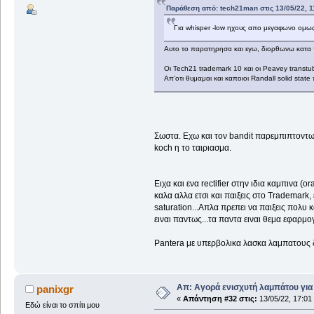
Παράθεση από: tech21man στις 13/05/22, 1
Για whisper -low ηχους απο μεγαφωνο ομως 
Αυτο το παρατηρησα και εγω, διορθωνω κατα πο
Οι Tech21 trademark 10 και οι Peavey transtube 
Απ'οτι θυμαμαι και καποιοι Randall solid state
Σωστα. Εχω και τον bandit παρεμπιπτοντως.
koch η το ταιριασμα.
Ειχα και ενα rectifier στην ιδια καμπινα (
καλα αλλα ετσι και παιξεις στο Trademark,
saturation...Απλα πρεπει να παιξεις πολυ
ειναι παντως...τα παντα ειναι θεμα εφαρμο
Pantera με υπερβολικα λασκα λαμπατους δ
Απ: Αγορά ενισχυτή λαμπάτου για
panixgr
«
Απάντηση #32 στις:
13/05/22, 17:01
Εδώ είναι το σπίτι μου