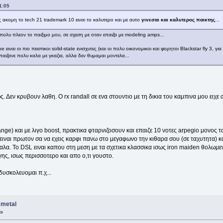
1:05
ακομη το tech 21 trademark 10 ειναι το καλυτερο και με αυτο
γινεσαι και καλυτερος παικτης
...
λυ πλεον το παιξιμο μου, σε σχεση με οταν επαιζα με modeling amps...
ειναι οι πιο πειστικοι solid-state ενισχυτες (και οι πολυ οικονομικοι και φορητοι Blackstar fly 3, γι
 παιζανε πολυ καλα με γκαζια, αλλα δεν θυμαμαι μοντελα...
 Δεν κρυβουν λαθη. Ο rx randall σε ενα στουντιο με τη δικια του καμπινα μου ειχε α
orange) και με λιγο boost, πρακτικα φταρνιζοσουν και επαιζε 10 νοτες arpegio μονος 
 ειναι πρωτον σα να εχεις καρφι πανω στο μεγαφωνο την κιθαρα σου (σε ταχυτητα) και
 καλα. Το DSL ειναι καπου στη μεση με τα σχετικα κλασσικα ισως iron maiden θολω
γης, ισως περισσοτερο και απο ο,τι γουστο.
υσκολευομαι π.χ...
 metal
 »