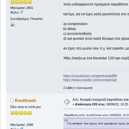
πολυ ενδιαφέροντα πραγματα παραθέτετε κ
Μηνύματα: 2661
Φύλο:
κατ'εμε, για να έχεις καλή ρευστότητα στο σ
Συνταξιούχος Thrasher
a) compression
b) delay
c) αυτοπεποίθηση
d) και φυσικά πολύ καλή δύναμη στα χέρια
αν έχεις στο μυαλό σου π.χ. led zepelin, μ
Χθες έπαιξα με ένα blackstar 120-αρι νομί
https://soundcloud.com/greekdude888
https://www.youtube.com/user/panixgr
2 λάθη != ένα σωστό
Απ: Αγορά ενισχυτή λαμπάτου για
Kosthrash
«
Απάντηση #33 στις:
08/06/22, 10:25
Εδώ είναι το σπίτι μου
Παράθεση από: tech21man στις 13/05/22, 11:0
Για whisper -low ηχους απο μεγαφωνο ομως ακομ
Μηνύματα: 1588