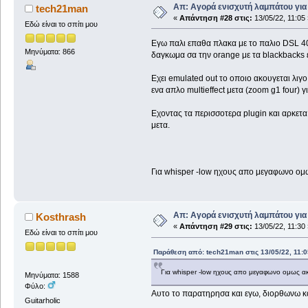
Απ: Αγορά ενισχυτή λαμπάτου για
tech21man
«
Απάντηση #28 στις:
13/05/22, 11:05 
Εδώ είναι το σπίτι μου
Εγω παλι επαθα πλακα με το παλιο DSL 40
Μηνύματα: 866
δαγκωμα σα την orange με τα blackbacks ε
Εχει emulated out το οποιο ακουγεται λιγ
ενα απλο multieffect μετα (zoom g1 four) γ
Εχοντας τα περισσοτερα plugin και αρκετα 
μετα.
Για whisper -low ηχους απο μεγαφωνο ομως 
Απ: Αγορά ενισχυτή λαμπάτου για
Kosthrash
«
Απάντηση #29 στις:
13/05/22, 11:30 
Εδώ είναι το σπίτι μου
Παράθεση από: tech21man στις 13/05/22, 11:0
Για whisper -low ηχους απο μεγαφωνο ομως ακο
Μηνύματα: 1588
Φύλο:
Αυτο το παρατηρησα και εγω, διορθωνω κατ
Guitarholic