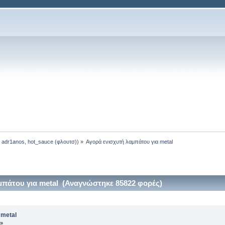
:
adr1anos
,
hot_sauce (φλουτσ)
) »
Αγορά ενισχυτή λαμπάτου για metal
μπάτου για metal (Αναγνώστηκε 85822 φορές)
 metal
 »