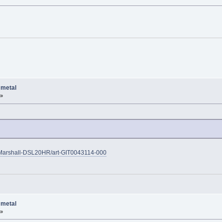
 metal
 »
Marshall-DSL20HR/art-GIT0043114-000
 metal
 »