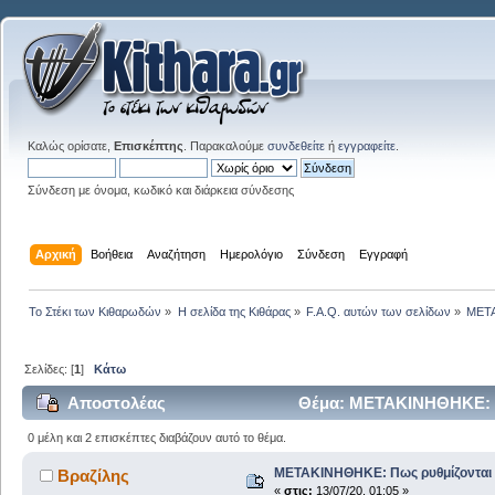
Καλώς ορίσατε,
Επισκέπτης
. Παρακαλούμε
συνδεθείτε
ή
εγγραφείτε
.
Σύνδεση με όνομα, κωδικό και διάρκεια σύνδεσης
Αρχική
Βοήθεια
Αναζήτηση
Ημερολόγιο
Σύνδεση
Εγγραφή
Το Στέκι των Κιθαρωδών
»
Η σελίδα της Κιθάρας
»
F.A.Q. αυτών των σελίδων
»
ΜΕΤΑ
Σελίδες: [
1
]
Κάτω
Αποστολέας
Θέμα: ΜΕΤΑΚΙΝΗΘΗΚΕ: Πω
0 μέλη και 2 επισκέπτες διαβάζουν αυτό το θέμα.
ΜΕΤΑΚΙΝΗΘΗΚΕ: Πως ρυθμίζονται η
Βραζίλης
«
στις:
13/07/20, 01:05 »