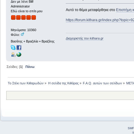
Δεν με λένε Bill!
Administrator
Αυτό το θέμα μεταφέρθηκε στο
Επιστήμη κ
Εδώ είναι το σπίτι μου
https://forum.kithara.gr/index.php?topic=
Μηνύματα: 10360
Φύλο:
Διαχειριστής του kithara.gr
Βασίλης + Βραζιλία = Βραζίλης
Σελίδες: [
1
]
Πάνω
Το Στέκι των Κιθαρωδών
»
Η σελίδα της Κιθάρας
»
F.A.Q. αυτών των σελίδων
»
ΜΕΤΑ
SMF
T