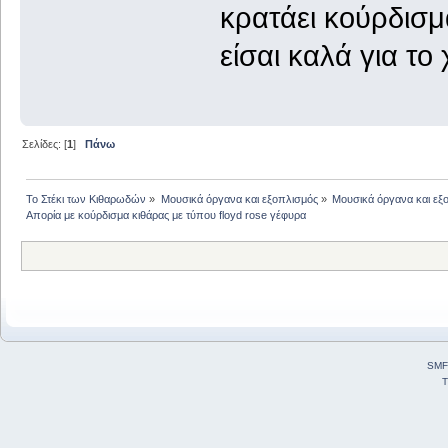
κρατάει κούρδισμ
είσαι καλά για το
Σελίδες: [
1
]
Πάνω
Το Στέκι των Κιθαρωδών
»
Μουσικά όργανα και εξοπλισμός
»
Μουσικά όργανα και εξ
Απορία με κούρδισμα κιθάρας με τύπου floyd rose γέφυρα
SMF
T