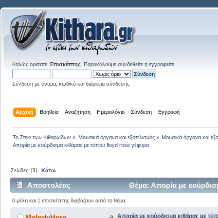
Καλώς ορίσατε,
Επισκέπτης
. Παρακαλούμε
συνδεθείτε
ή
εγγραφείτε
.
Σύνδεση με όνομα, κωδικό και διάρκεια σύνδεσης
Αρχική
Βοήθεια
Αναζήτηση
Ημερολόγιο
Σύνδεση
Εγγραφή
Το Στέκι των Κιθαρωδών
»
Μουσικά όργανα και εξοπλισμός
»
Μουσικά όργανα και εξ
Απορία με κούρδισμα κιθάρας με τύπου floyd rose γέφυρα
Σελίδες: [
1
]
Κάτω
Αποστολέας
Θέμα: Απορία με κούρδισμ
0 μέλη και 1 επισκέπτης διαβάζουν αυτό το θέμα.
Απορία με κούρδισμα κιθάρας με τύπ
MelodyHero