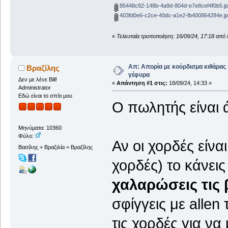
85448c92-148b-4a9d-804d-e7e8cef4f0b5.j
403fd0e6-c2ce-40dc-a1e2-fb400864284e.j
«
Τελευταία τροποποίηση: 16/09/24, 17:18 από
Απ: Απορία με κούρδισμα κιθάρας 
Βραζίλης
γέφυρα
Δεν με λένε Bill!
«
Απάντηση #1 στις:
18/09/24, 14:33 »
Administrator
Εδώ είναι το σπίτι μου
Ο πωλητής είναι 
Μηνύματα: 10360
Φύλο:
Αν οι χορδές είνα
Βασίλης + Βραζιλία = Βραζίλης
χορδές) το κάνει
χαλαρώσεις τις 
σφίγγεις με allen 
τις χορδές για να 