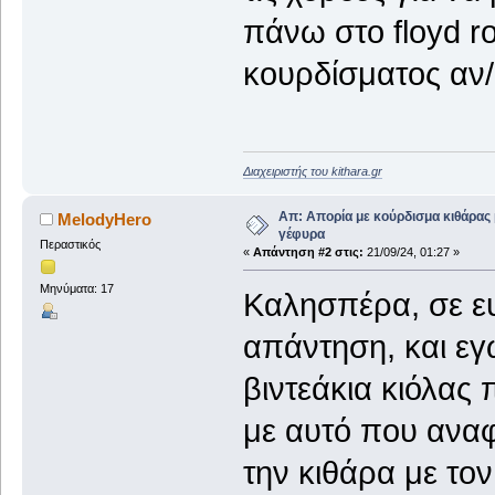
πάνω στο floyd r
κουρδίσματος αν/
Διαχειριστής του kithara.gr
Απ: Απορία με κούρδισμα κιθάρας 
MelodyHero
γέφυρα
Περαστικός
«
Απάντηση #2 στις:
21/09/24, 01:27 »
Μηνύματα: 17
Καλησπέρα, σε ε
απάντηση, και εγ
βιντεάκια κιόλας
με αυτό που αναφέ
την κιθάρα με το