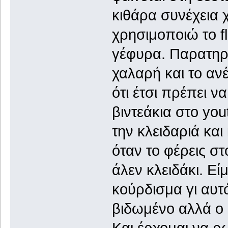
κιθάρα συνέχεια 
χρησιμοποιώ το fl
γέφυρα. Παρατηρώ
χαλαρή και το αν
ότι έτσι πρέπει ν
βιντεάκια στο you
την κλειδαριά και
όταν το φέρεις στ
άλεν κλειδάκι. Εί
κούρδισμα γι αυτό
βιδωμένο αλλά ο υ
Και έρχομαι να ρ