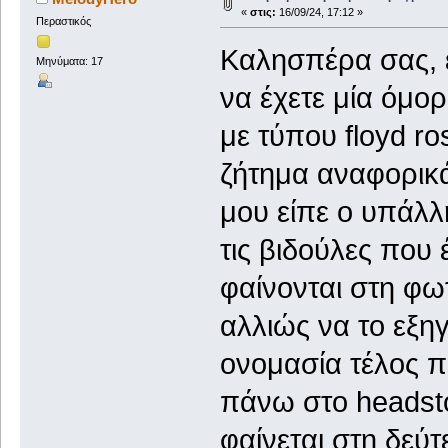
«
στις:
16/09/24, 17:12 »
Περαστικός
Καλησπέρα σας, ελ
Μηνύματα: 17
να έχετε μία όμο
με τύπου floyd r
ζήτημα αναφορικά
μου είπε ο υπάλλ
τις βιδούλες που 
φαίνονται στη φω
αλλιώς να το εξη
ονομασία τέλος π
πάνω στο headst
φαίνεται στη δεύτ